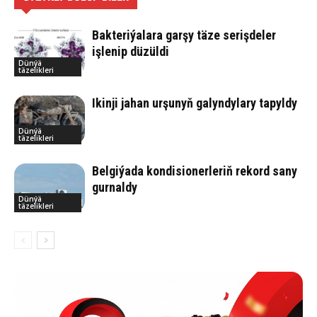
Bakteriýalara garşy täze serişdeler
işlenip düzüldi
Dünýä
täzelikleri
Ikinji jahan urşunyň galyndylary tapyldy
Dünýä
täzelikleri
Belgiýada kondisionerleriň rekord sany
gurnaldy
Dünýä
täzelikleri