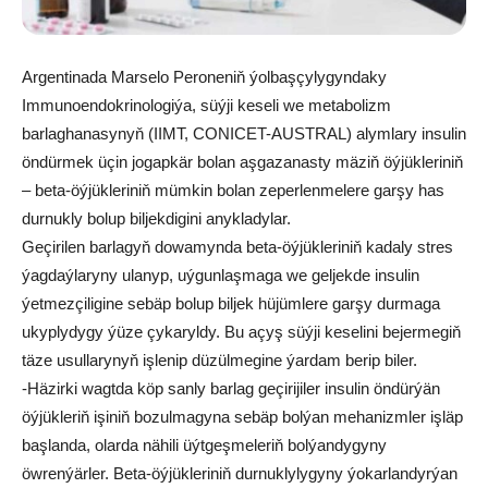
Argentinada Marselo Peroneniň ýolbaşçylygyndaky
Immunoendokrinologiýa, süýji keseli we metabolizm
barlaghanasynyň (IIMT, CONICET-AUSTRAL) alymlary insulin
öndürmek üçin jogapkär bolan aşgazanasty mäziň öýjükleriniň
– beta-öýjükleriniň mümkin bolan zeperlenmelere garşy has
durnukly bolup biljekdigini anykladylar.
Geçirilen barlagyň dowamynda beta-öýjükleriniň kadaly stres
ýagdaýlaryny ulanyp, uýgunlaşmaga we geljekde insulin
ýetmezçiligine sebäp bolup biljek hüjümlere garşy durmaga
ukyplydygy ýüze çykaryldy. Bu açyş süýji keselini bejermegiň
täze usullarynyň işlenip düzülmegine ýardam berip biler.
-Häzirki wagtda köp sanly barlag geçirijiler insulin öndürýän
öýjükleriň işiniň bozulmagyna sebäp bolýan mehanizmler işläp
başlanda, olarda nähili üýtgeşmeleriň bolýandygyny
öwrenýärler. Beta-öýjükleriniň durnuklylygyny ýokarlandyrýan