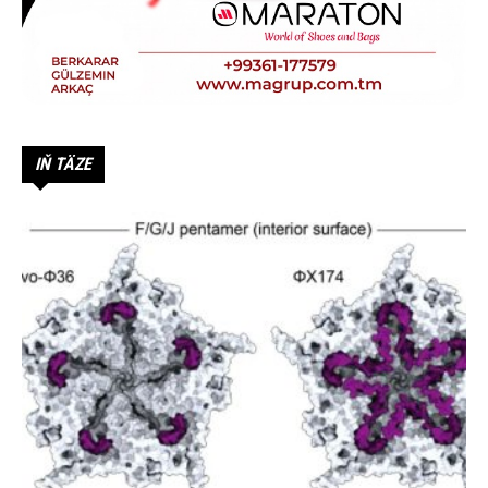
IŇ TÄZE