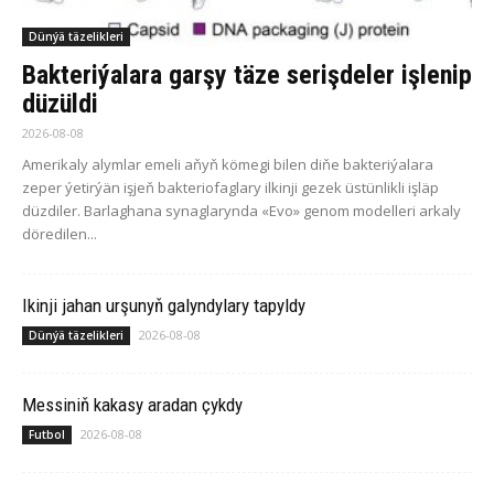
Dünýä täzelikleri
Bakteriýalara garşy täze serişdeler işlenip
düzüldi
2026-08-08
Amerikaly alymlar emeli aňyň kömegi bilen diňe bakteriýalara
zeper ýetirýän işjeň bakteriofaglary ilkinji gezek üstünlikli işläp
düzdiler. Barlaghana synaglarynda «Evo» genom modelleri arkaly
döredilen...
Ikinji jahan urşunyň galyndylary tapyldy
2026-08-08
Dünýä täzelikleri
Messiniň kakasy aradan çykdy
2026-08-08
Futbol