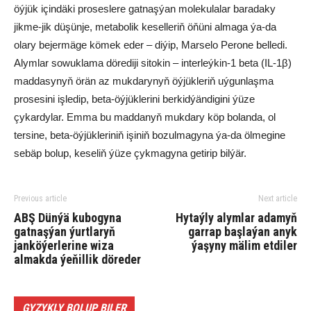
öýjük içindäki proseslere gatnaşýan molekulalar baradaky
jikme-jik düşünje, metabolik keselleriň öňüni almaga ýa-da
olary bejermäge kömek eder – diýip, Marselo Perone belledi.
Alymlar sowuklama dörediji sitokin – interleýkin-1 beta (IL-1β)
maddasynyň örän az mukdarynyň öýjükleriň uýgunlaşma
prosesini işledip, beta-öýjüklerini berkidýändigini ýüze
çykardylar. Emma bu maddanyň mukdary köp bolanda, ol
tersine, beta-öýjükleriniň işiniň bozulmagyna ýa-da ölmegine
sebäp bolup, keseliň ýüze çykmagyna getirip bilýär.
Previous article
Next article
ABŞ Dünýä kubogyna
Hytaýly alymlar adamyň
gatnaşýan ýurtlaryň
garrap başlaýan anyk
janköýerlerine wiza
ýaşyny mälim etdiler
almakda ýeňillik döreder
GYZYKLY BOLUP BILER