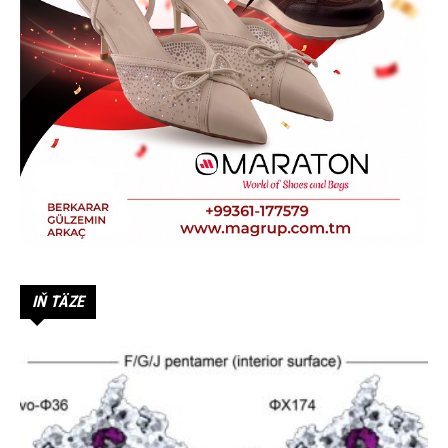
IŇ TÄZE