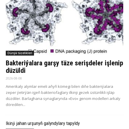
Dünýä täzelikleri
Bakteriýalara garşy täze serişdeler işlenip
düzüldi
2026-08-08
Amerikaly alymlar emeli aňyň kömegi bilen diňe bakteriýalara
zeper ýetirýän işjeň bakteriofaglary ilkinji gezek üstünlikli işläp
düzdiler. Barlaghana synaglarynda «Evo» genom modelleri arkaly
döredilen...
Ikinji jahan urşunyň galyndylary tapyldy