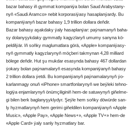
ba­zar ba­ha­sy iň gym­mat kom­pa­ni­ýa bolan Sa­ud Ara­bys­ta­ny­
nyň «Sau­di Aramco» ne­bit kor­po­ra­si­ýa­sy ha­sap­lan­ýar­dy. Bu
kom­pa­ni­ýa­nyň baz­ar ba­ha­sy 1,9 tril­li­on dol­la­ra deň­dir.
Ba­zar bahasy aşak­da­ky ýa­ly ha­sap­lan­ýar: paý­na­ma­nyň ba­ha­
sy do­la­ny­şyk­da­ky gym­mat­ly ka­gyz­la­ryň umu­my sa­ny­na kö­
pel­dil­ýär. Iň soň­ky mag­lu­mat­la­ra gö­rä, «App­le» kompa­ni­ýa­sy­
nyň gym­mat­ly ka­gyz­la­ry­nyň möç­be­ri tak­my­nan 4,28 mil­liard
bö­le­ge deň­dir. Hut şu muk­dar esa­syn­da ba­ha­sy 467 dol­lar­dan
ýo­ka­ry bo­lan paý­na­ma­la­ryň esa­syn­da kom­pa­ni­ýa­nyň ba­ha­sy
2 tril­li­on dol­la­ra ýet­di. Bu kom­pa­ni­ýa­nyň paý­na­ma­la­ry­nyň ýo­
kar­lan­ma­gy onuň «iP­ho­ne» smart­fon­la­ry­nyň we beý­le­ki teh­no­
lo­gi­ýa en­jam­la­ry­nyň önüm­çi­li­gi­niň hem-de sa­­tuwy­nyň gi­ňel­me­
gi bi­len berk bag­la­ny­şyk­ly­dyr. Şeý­le hem soň­ky dö­wür­de san­
ly hyz­mat­la­ry­nyň hem ge­ri­mi gi­ňeldilen kom­pa­ni­ýa­nyň «App­le
Mu­sic», «App­le Pay», «App­le News+», «App­le TV+» hem-de
«App­le Card» ýa­ly san­ly hyz­mat­la­ry bar.