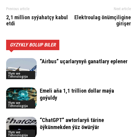
Previous article
Next article
2,1 mil­li­on sy­ýa­hat­çy ka­bul
Elekt­rou­lag önüm­çi­li­gi­ne
et­di
gi­ri­şer
GYZYKLY BOLUP BILER
“Airbus” uçarlarynyň ganatlary eplener
Ylym we
Tehnologiýa
Emeli aňa 1,1 trillion dollar maýa
goýuldy
Ylym we
Tehnologiýa
“ChatGPT” awtorlaryň tärine
öýkünmekden ýüz öwürýär
Ylym we
Tehnologiýa