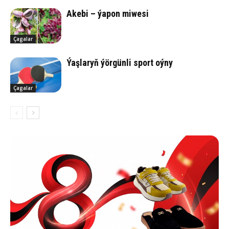
Ake­bi – ýa­pon mi­we­si
Çagalar
Ýaş­la­ryň ýör­gün­li sport oýny
Çagalar