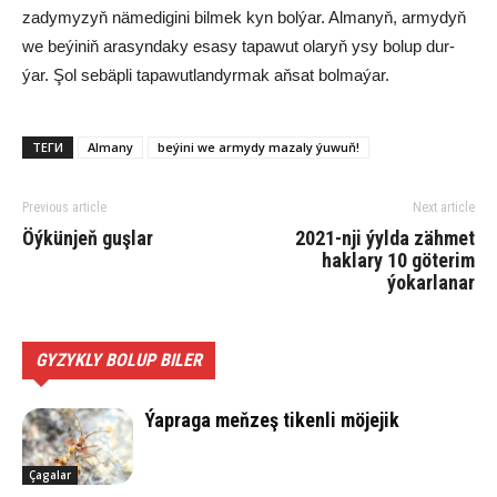
za­dy­my­zyň nä­me­di­gi­ni bil­mek kyn bol­ýar. Al­ma­nyň, ar­my­dyň
we beýiniň ara­syn­da­ky esa­sy ta­pa­wut ola­ryň ysy bo­lup dur­
ýar. Şol se­bäp­li ta­pa­wut­lan­dyr­mak aň­sat bol­ma­ýar.
ТЕГИ
Al­ma­ny
beýini we ar­my­dy ma­za­ly ýu­wuň!
Previous article
Next article
Öý­kün­jeň guş­lar
2021-nji ýylda zähmet
haklary 10 göterim
ýokarlanar
GYZYKLY BOLUP BILER
Ýap­ra­ga meň­zeş ti­ken­li mö­je­jik
Çagalar