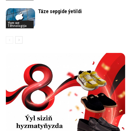
Tä­ze sep­gi­de ýe­til­di
Ylym we
Tehnologiýa