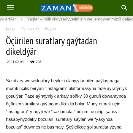
týar
·
Ýaşlar – milli ykdysadyýetimiziň we jemgyýetimiziň geljegi
·
Esasy
Ylym we Tehnologiýa
Öçürilen suratlary gaýtadan
dikeldýär
2021-02-03
208
Suratlary we wideolary beýleki ulanyjylar bilen paýlaşmaga
mümkinçilik berýän “Instagram” platformasyna täze aýratynlyk
goşulýar. Täze aýratynlyk arkaly soňky 30 günüň dowamynda
öçürilen suratlary gaýtadan dikeldip bolar. Muny etmek üçin
“Instagram”-y açyň we “sazlamalar” bölümine girip, şahsy
hasabyňyzdaky bozulan suratlary saýlaň we “ýakynda
bozulan” düwmesine basmaly. Şeýlelikde şol suratlar yzyna