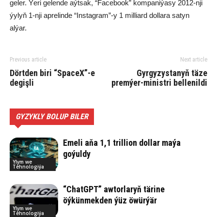
geler. Ýeri gelende aýtsak, “Facebook” kompaniýasy 2012-nji
ýylyň 1-nji aprelinde “Instagram”-y 1 milliard dollara satyn
alýar.
Previous article
Next article
Dörtden biri “SpaceX”-e
Gyrgyzystanyň täze
degişli
premýer-ministri bellenildi
GYZYKLY BOLUP BILER
Emeli aňa 1,1 trillion dollar maýa
goýuldy
Ylym we
Tehnologiýa
“ChatGPT” awtorlaryň tärine
öýkünmekden ýüz öwürýär
Ylym we
Tehnologiýa