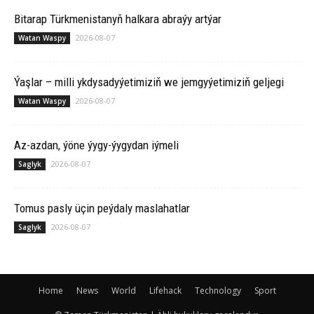
Bitarap Türkmenistanyň halkara abraýy artýar
2026-08-07
Watan Waspy
Ýaşlar – milli ykdysadyýetimiziň we jemgyýetimiziň geljegi
2026-08-07
Watan Waspy
Az-azdan, ýöne ýygy-ýygydan iýmeli
2026-08-07
Saglyk
Tomus pasly üçin peýdaly maslahatlar
2026-08-07
Saglyk
Home
News
World
Lifehack
Technology
Sport