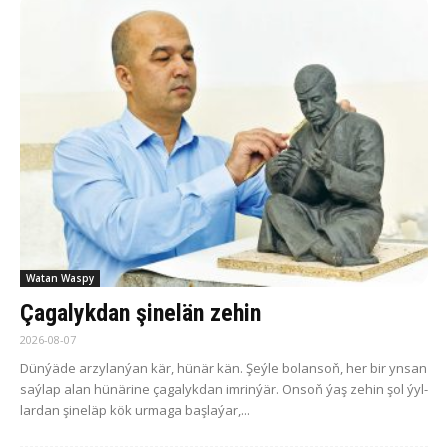
Watan Waspy
Çagalykdan şinelän zehin
2026-08-07
Dün­ýä­de ar­zy­la­n­ýan kär, hü­när kän. Şeý­le bo­lan­soň, her bir yn­san
saý­lap alan hü­nä­ri­ne ça­ga­lyk­dan im­rin­ýär. On­soň ýaş ze­hin şol ýyl­
lar­dan şi­ne­läp kök ur­ma­ga baş­la­ýar,...