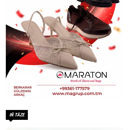
IŇ TÄZE