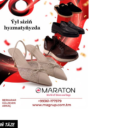
IŇ TÄZE