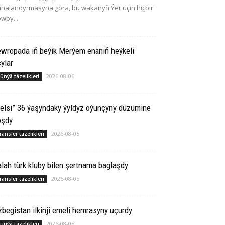
halandyrmasyna görä, bu wakanyň Ýer üçin hiçbir
wpy...
ewropada iň beýik Merýem enäniň heýkeli
ylar
2026-08-06
ünýä täzelikleri
elsi” 36 ýaşyndaky ýyldyz oýunçyny düzümine
oşdy
2026-08-05
ransfer täzelikleri
lah türk kluby bilen şertnama baglaşdy
2026-08-05
ransfer täzelikleri
begistan ilkinji emeli hemrasyny uçurdy
2026-08-05
ünýä täzelikleri