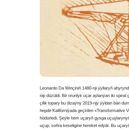
Leo­nar­do Da Win­çi­niň 1480-nji ýyl­la­ryň ahy­ryn­da
nip dü­zül­di. Bir orun­lyk uçar aý­lan­ýan iki spi­ral 
çi­lik to­pa­ry bu di­zaý­ny 2019-njy ýyl­dan bä­ri dur­m
hep­de Ka­li­for­ni­ýa­da ge­çi­ri­len «Trans­for­ma­tive 
hö­dür­le­di. Şeý­le hem uça­ryň gys­ga uçuş­la­ry­nyň ý
uçup, soň­ra ke­se­li­gi­ne he­re­ket ed­ýär. Bu uça­ry