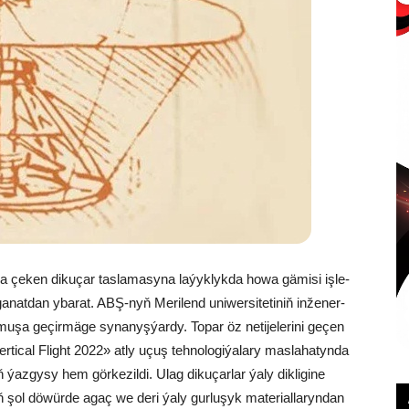
 çe­ken di­ku­çar tas­la­ma­sy­na la­ýyk­lyk­da ho­wa gä­mi­si iş­le­
ga­nat­dan yba­rat. ABŞ-nyň Me­ri­lend uni­wer­si­te­ti­niň in­že­ner­
u­şa ge­çir­mä­ge sy­na­nyş­ýar­dy. To­par öz ne­ti­je­le­ri­ni ge­çen
Ver­tical Flight 2022» at­ly uçuş teh­no­lo­gi­ýa­la­ry mas­la­ha­tyn­da
az­gy­sy hem gör­ke­zil­di. Ulag di­ku­çar­lar ýa­ly dik­li­gi­ne
ň şol dö­wür­de agaç we de­ri ýa­ly gur­lu­şyk ma­te­ri­al­la­ryn­dan