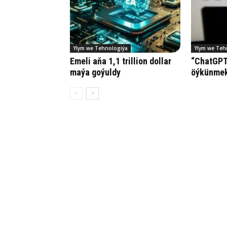
Ylym we Tehnologiýa
Ylym we Teh
Emeli aňa 1,1 trillion dollar
“ChatGPT”
maýa goýuldy
öýkünmek