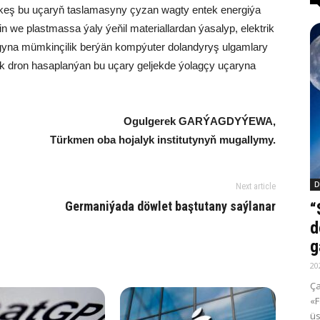
t­keş bu uça­ryň tas­la­ma­sy­ny çy­zan wag­ty en­tek ener­gi­ýa
 we plast­mas­sa ýa­ly ýe­ňil ma­te­ri­al­lar­dan ýa­sa­lyp, elekt­rik
ç­ma­gy­na müm­kin­çi­lik ber­ýän komp­ýu­ter do­lan­dy­ryş ul­gam­la­ry
çi­jik dron ha­sap­lan­ýan bu uça­ry gel­jek­de ýo­lag­çy uça­ry­na
Ogul­ge­rek GAR­ÝAG­DY­ÝE­WA,
Türk­men oba ho­ja­lyk ins­ti­tu­ty­nyň mu­gal­ly­my.
D
Next article
Germaniýada döwlet baştutany saýlanar
“
d
g
20
Ça
«F
üs