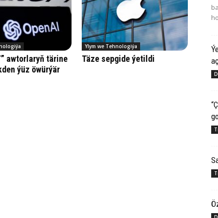
ba
ho
nologiýa
Ylym we Tehnologiýa
Ý
 awtorlaryň tärine
Tä­ze sep­gi­de ýe­til­di
aç
den ýüz öwürýär
D
“Ç
g
T
Sa
T
Öz
D