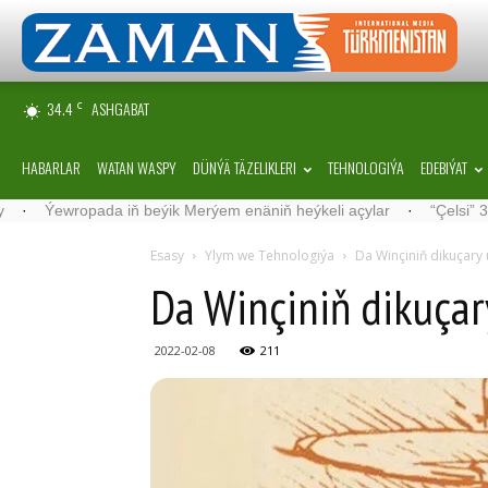
34.4
ASHGABAT
C
HABARLAR
WATAN WASPY
DÜNÝÄ TÄZELIKLERI
TEHNOLOGIÝA
EDEBIÝAT
wropada iň beýik Merýem enäniň heýkeli açylar
·
“Çelsi” 36 ýaşyn
Esasy
Ylym we Tehnologiýa
Da Winçiniň dikuçary
Da Winçiniň dikuçar
2022-02-08
211