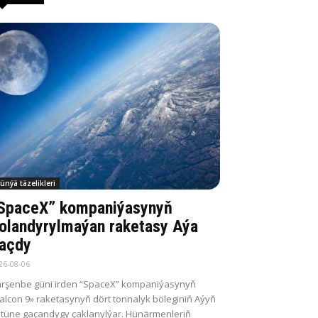
ünýä täzelikleri
SpaceX” kompaniýasynyň
olandyrylmaýan raketasy Aýa
açdy
26-08-06
rşenbe güni irden “SpaceX” kompaniýasynyň
alcon 9» raketasynyň dört tonnalyk böleginiň Aýyň
tüne gaçandygy çaklanylýar. Hünärmenleriň