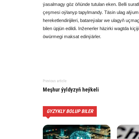
ýa­sal­ma­gy göz öňün­de tu­tu­lan eken. Bel­li su­ra
çeş­me­si oý­la­nyp ta­pyl­man­dy. Tä­sin ulag al­ýu­min
he­re­ket­len­di­ri­ji­le­ri, ba­ta­re­ýa­lar we ula­gyň u
bi­len üp­jün edil­di. In­že­ner­ler hä­zir­ki wagt­da ki­
öwür­me­gi mak­sat edin­ýär­ler.
Previous article
Meşhur ýyldyzyň heýkeli
GYZYKLY BOLUP BILER