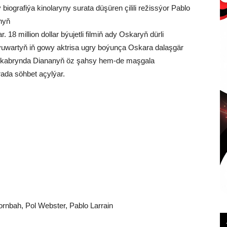
 biografiýa kinolaryny surata düşüren çilili režissýor Pablo
nyň
r. 18 million dollar býujetli filmiň ady Oskaryň dürli
ýuwartyň iň gowy aktrisa ugry boýunça Oskara dalaşgär
 dekabrynda Diananyň öz şahsy hem-de maşgala
ada söhbet açylýar.
rnbah, Pol Webster, Pablo Larrain