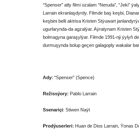
“Spenser” atly filmi ozalam “Neruda”, “Jeki” ýaly
Larrain ekranlaşdyrdy.
Filmde baş keşbi, Diana
keşbini belli aktrisa Kristen Stýuwart janlandyrýa
ugurlarynda-da agzalýar. Aýratynam Kristen St
bolmagyna garaşylýar. Filmde 1991-nji ýylyň
durmuşynda bolup geçen galagoply wakalar bar
Ady:
“Spenser” (Spence)
Režissýory:
Pablo Larrain
Ssenariçi
: Stiwen Naýt
Prodýuserleri:
Huan de Dios Larrain, Ýonas Do