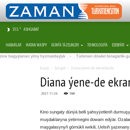
31.5
ASHGABAT
C
HABARLAR
WATAN WASPY
DÜNÝÄ TÄZELIKLERI
TEHNOLOGIÝA
EDEBIÝAT
gyşlanan ylmy hyzmatdaşlyk
·
Türkmen döwlet binagärlik-gurluşyk i
Esasy
Sungat
Diana ýene-de ekranlarda
Diana ýene-de ekra
2021-11-26
164
Kino sungaty dünýä belli şahsyýetleriň durmuşy 
muşdaklaryna ýetirmegini dowam edýär. Ozalam
maşgalasynyň görnükli wekili, Uelsiň şazenany