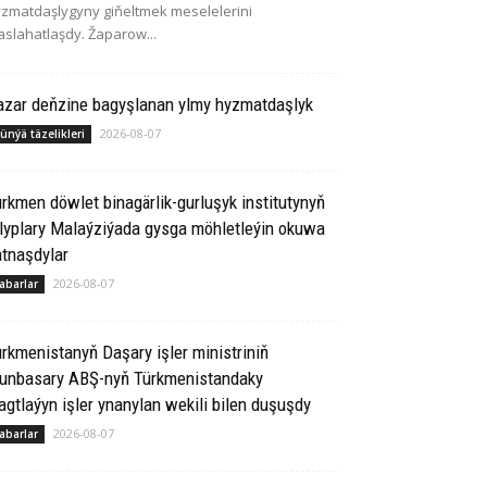
zmatdaşlygyny giňeltmek meselelerini
slahatlaşdy. Žaparow...
azar deňzine bagyşlanan ylmy hyzmatdaşlyk
2026-08-07
ünýä täzelikleri
rkmen döwlet binagärlik-gurluşyk institutynyň
lyplary Malaýziýada gysga möhletleýin okuwa
tnaşdylar
2026-08-07
abarlar
rkmenistanyň Daşary işler ministriniň
runbasary ABŞ-nyň Türkmenistandaky
gtlaýyn işler ynanylan wekili bilen duşuşdy
2026-08-07
abarlar