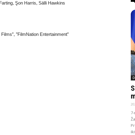
Farting, Şon Harris, Sälli Hawkins
 Films”, ”FilmNation Entertainment”
D
S
m
20
7-
Ža
Pr
ik