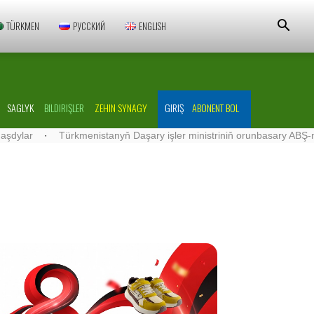
TÜRKMEN
РУССКИЙ
ENGLISH
SAGLYK
BILDIRIŞLER
ZEHIN SYNAGY
GIRIŞ
ABONENT BOL
·
Türkmenistanyň Daşary işler ministriniň orunbasary ABŞ-nyň Türk