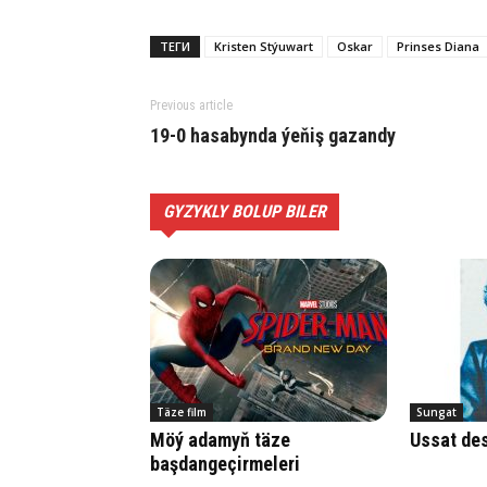
ТЕГИ
Kristen Stýuwart
Oskar
Prinses Diana
Previous article
19-0 hasabynda ýeňiş gazandy
GYZYKLY BOLUP BILER
Täze film
Sungat
Möý adamyň täze
Ussat des
başdangeçirmeleri