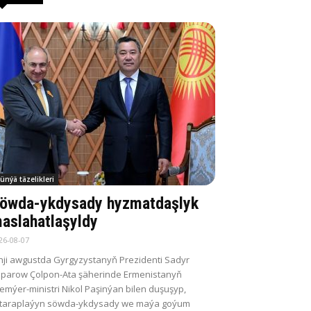
ünýä täzelikleri
öwda-ykdysady hyzmatdaşlyk
aslahatlaşyldy
26-08-07
nji awgustda Gyrgyzystanyň Prezidenti Sadyr
parow Çolpon-Ata şäherinde Ermenistanyň
emýer-ministri Nikol Paşinýan bilen duşuşyp,
itaraplaýyn söwda-ykdysady we maýa goýum