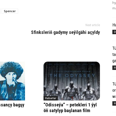
hy
ma
Spencer
H
Next article
Sfinksleriň gadymy seýilgähi açyldy
D
Tü
ta
ga
H
Tü
o
wa
Habarlar
H
­san­çy bag­şy
“Odisseýa” – petekleri 1 ýyl
öň satylyp başlanan film