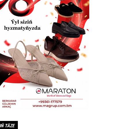
IŇ TÄZE