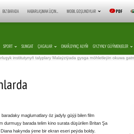
Zaman
BIZ BARADA
HABARLAŞMAK ÜÇIN…
MOBIL GOŞUNDYLAR
PDF
Türkmenistan
SPORT
SUNGAT
ÇAGALAR
OKAŇ,DYNÇ ALYŇ!
GYZYKLY GÜÝMENJELER
nstitutynyň talyplary Malaýziýada gysga möhletleýin okuwa gatnaşdylar
nlarda
baradaky maglumatlary öz jadyly güýji bilen film
 durmuşy barada telim kino surata düşürilen Britan Şa
 Diana hakynda ýene bir ekran eseri peýda boldy.