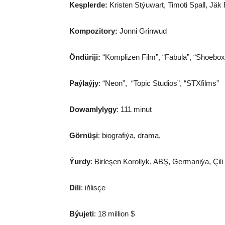
Keşplerde:
Kristen Stýuwart, Timoti Spall, Jäk 
Kompozitory:
Jonni Grinwud
Öndüriji:
“Komplizen Film”, “Fabula”, “Shoebox
Paýlaýjy
: “Neon”, “Topic Studios”, “STXfilms”
Dowamlylygy
: 111 minut
Görnüşi
: biografiýa, drama,
Ýurdy
: Birleşen Korollyk, ABŞ, Germaniýa, Çili
Dili
: iňlisçe
Býujeti
: 18 million $