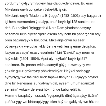
ýordumyň çylşyrymlygyny has-da güýçlendirýär. Bu eser
Mikelanjelonyň gol çeken ýeke-täk işidir.
Mikelanjelonyň “Madonna Brýugge” (1498–1501) atly başga bir
işi hem mermerden ýasalyp, onuň beýikligi 128 santimetre
deň. Bu heýkel Brýuggedäki Notr-Dam ybadathanasyny
bezemek üçin niýetlenipdir, eseriň ady hem bu şäherçäniň ady
bilen baglanyşykly bolupdyr. Mikelanjelonyň bu eseri
oýlanyşykly we gutarnykly ýerine ýetirilen işlerine degişlidir.
Italýan ussadyň esasy eserleriniň biri “Dawid” atly mermer
heýkeldir (1501–1504). Äpet uly heýkeliň beýikligi 517
santimetr. Bu portret erkin adamyň güýç-kuwwatyny we
çäksiz gujur-gaýratyny şöhlelendirýär. Heýkel sadalygy,
aýdyňlygy we täsirliligi bilen tapawutlanýar. Bu ajaýyp heýkel
diňe bir Renesans sungatynyň däl, eýsem umumadamzat
zehininiň ýokary derejesi hökmünde kabul edilýär.
Hemme taraplaýyn ussadyň çeperçilik dünýägaraýşy özüniň
çuňňurlygy we birtaraplylygy bilen haýran galdyrdy we häzire