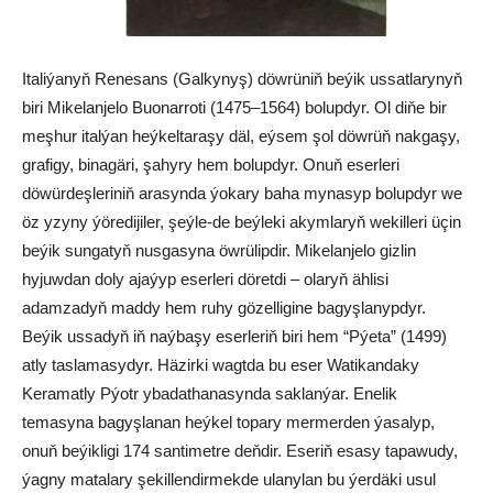
Italiýanyň Renesans (Galkynyş) döwrüniň beýik ussatlarynyň
biri Mikelanjelo Buonarroti (1475–1564) bolupdyr. Ol diňe bir
meşhur italýan heýkeltaraşy däl, eýsem şol döwrüň nakgaşy,
grafigy, binagäri, şahyry hem bolupdyr. Onuň eserleri
döwürdeşleriniň arasynda ýokary baha mynasyp bolupdyr we
öz yzyny ýöredijiler, şeýle-de beýleki akymlaryň wekilleri üçin
beýik sungatyň nusgasyna öwrülipdir. Mikelanjelo gizlin
hyjuwdan doly ajaýyp eserleri döretdi – olaryň ählisi
adamzadyň maddy hem ruhy gözelligine bagyşlanypdyr.
Beýik ussadyň iň naýbaşy eserleriň biri hem “Pýeta” (1499)
atly taslamasydyr. Häzirki wagtda bu eser Watikandaky
Keramatly Pýotr ybadathanasynda saklanýar. Enelik
temasyna bagyşlanan heýkel topary mermerden ýasalyp,
onuň beýikligi 174 santimetre deňdir. Eseriň esasy tapawudy,
ýagny matalary şekillendirmekde ulanylan bu ýerdäki usul