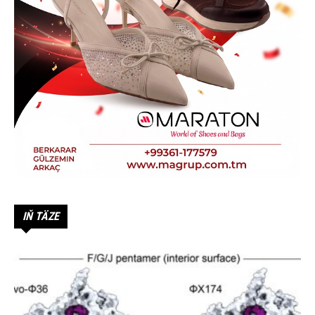
IŇ TÄZE