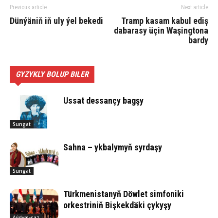
Previous article
Next article
Dün­ýä­niň iň uly ýel be­ke­di
Tramp kasam kabul ediş
dabarasy üçin Waşingtona
bardy
GYZYKLY BOLUP BILER
Ussat des­san­çy bag­şy
Sungat
Sahna – ykbalymyň syrdaşy
Sungat
Türkmenistanyň Döwlet simfoniki
orkestriniň Bişkekdäki çykyşy
Aýdym-saz