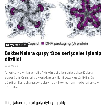
Dünýä täzelikleri
Bakteriýalara garşy täze serişdeler işlenip
düzüldi
2026-08-08
Amerikaly alymlar emeli aňyň kömegi bilen diňe bakteriýalara
zeper ýetirýän işjeň bakteriofaglary ilkinji gezek üstünlikli işläp
düzdiler. Barlaghana synaglarynda «Evo» genom modelleri arkaly
döredilen...
Ikinji jahan urşunyň galyndylary tapyldy