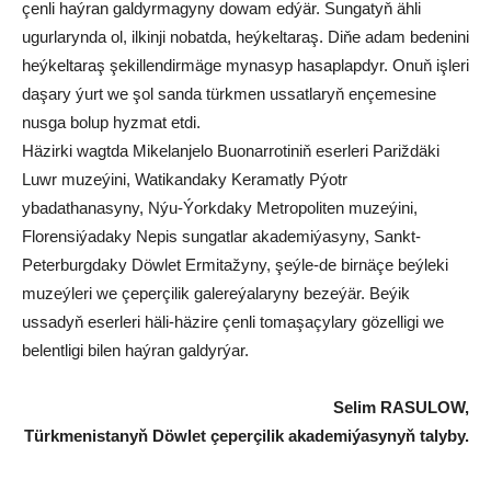
çenli haýran galdyrmagyny dowam edýär. Sungatyň ähli
ugurlarynda ol, ilkinji nobatda, heýkeltaraş. Diňe adam bedenini
heýkeltaraş şekillendirmäge mynasyp hasaplapdyr. Onuň işleri
daşary ýurt we şol sanda türkmen ussatlaryň ençemesine
nusga bolup hyzmat etdi.
Häzirki wagtda Mikelanjelo Buonarrotiniň eserleri Pariždäki
Luwr muzeýini, Watikandaky Keramatly Pýotr
ybadathanasyny, Nýu-Ýorkdaky Metropoliten muzeýini,
Florensiýadaky Nepis sungatlar akademiýasyny, Sankt-
Peterburgdaky Döwlet Ermitažyny, şeýle-de birnäçe beýleki
muzeýleri we çeperçilik galereýalaryny bezeýär. Beýik
ussadyň eserleri häli-häzire çenli tomaşaçylary gözelligi we
belentligi bilen haýran galdyrýar.
Selim RASULOW,
Türkmenistanyň Döwlet çeperçilik akademiýasynyň talyby.