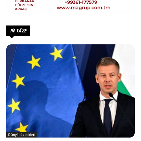
IŇ TÄZE
Dünýä täzelikleri