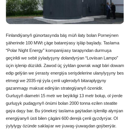
Finlandiýanyň günortasynda bäş müň ilaty bolan Porneýnen
şäherinde 100 MWt çäge batareýasy işläp başlady. Taslama
“Polar Night Energy” kompaniýasy tarapyndan durmuşa
geçirildi we sebit ýyladyşyny dolandyrýan “Loviisan Lampo”
üçin işlenip düzüldi. Zawod üç ýyldan gowrak wagt bäri dowam
edip gelýän we ýerasty energiýa serişdelerine ulanylyşyny bes
etmegi we 2035-nji ýyla çenli uglerodyň bitaraplygyny
gazanmagy maksat edinýän strategiýanyň özenidir.
Gurluşyň diametri 15 metr we beýikligi 13 metr bolup, ol ýerde
gurluşyk pudagynyň önümi bolan 2000 tonna ezilen steatite
gaýa daşy bar. Bu ýönekeý taslama gaýtadan işlenilip alynýan
energiýanyň üsti bilen çägäni 600 derejä çenli gyzdyrýar. Ol
ýylylygy özünde saklaýar we ýuwaş-ýuwaşdan goýberýär.