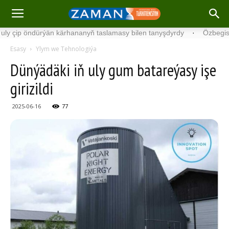
 öndürýän kärhananyň taslamasy bilen tanyşdyrdy
·
Özbegistanda H
Esasy
Ylym we Tehnologiýa
Dünýädäki iň uly gum batareýasy işe
girizildi
2025-06-16
77