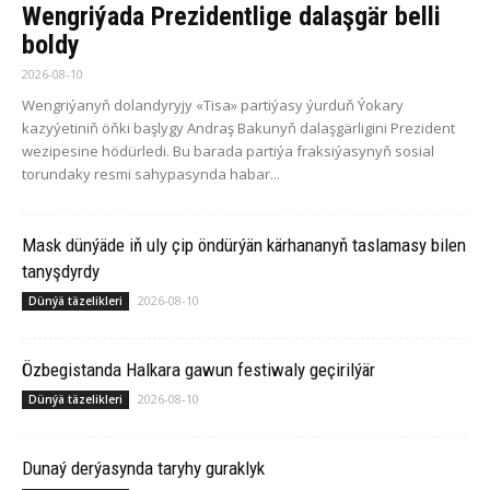
Wengriýada Prezidentlige dalaşgär belli
boldy
2026-08-10
Wengriýanyň dolandyryjy «Tisa» partiýasy ýurduň Ýokary
kazyýetiniň öňki başlygy Andraş Bakunyň dalaşgärligini Prezident
wezipesine hödürledi. Bu barada partiýa fraksiýasynyň sosial
torundaky resmi sahypasynda habar...
Mask dünýäde iň uly çip öndürýän kärhananyň taslamasy bilen
tanyşdyrdy
2026-08-10
Dünýä täzelikleri
Özbegistanda Halkara gawun festiwaly geçirilýär
2026-08-10
Dünýä täzelikleri
Dunaý derýasynda taryhy guraklyk