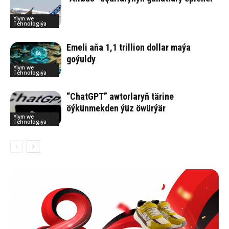
Ylym we
Tehnologiýa
Emeli aňa 1,1 trillion dollar maýa
goýuldy
Ylym we
Tehnologiýa
“ChatGPT” awtorlaryň tärine
öýkünmekden ýüz öwürýär
Ylym we
Tehnologiýa