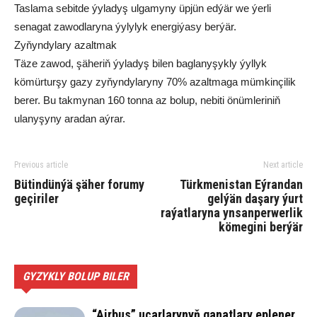
Taslama sebitde ýyladyş ulgamyny üpjün edýär we ýerli
senagat zawodlaryna ýylylyk energiýasy berýär.
Zyňyndylary azaltmak
Täze zawod, şäheriň ýyladyş bilen baglanyşykly ýyllyk
kömürturşy gazy zyňyndylaryny 70% azaltmaga mümkinçilik
berer. Bu takmynan 160 tonna az bolup, nebiti önümleriniň
ulanyşyny aradan aýrar.
Previous article
Next article
Bütindünýä şäher forumy
Türkmenistan Eýrandan
geçiriler
gelýän daşary ýurt
raýatlaryna ynsanperwerlik
kömegini berýär
GYZYKLY BOLUP BILER
“Airbus” uçarlarynyň ganatlary eplener