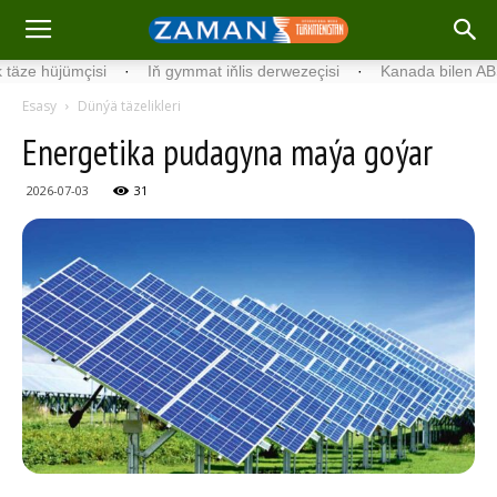
üjümçisi
·
Iň gymmat iňlis derwezeçisi
·
Ka­na­da bilen ABŞ-nyň ar
Esasy
Dünýä täzelikleri
Ener­ge­ti­ka pu­da­gy­na ma­ýa go­ýar
2026-07-03
31