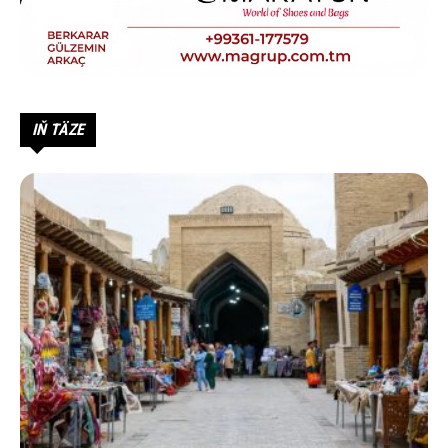
IŇ TÄZE