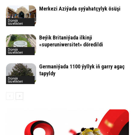
Merkezi Aziýada syýahatçylyk ösüşi
Dünýä
täzelikleri
Beýik Britaniýada ilkinji
«superuniwersitet» döredildi
Dünýä
täzelikleri
Germaniýada 1100 ýyllyk iň garry agaç
tapyldy
Dünýä
täzelikleri