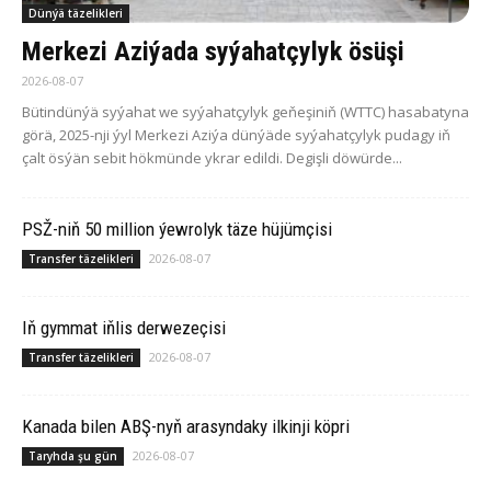
Dünýä täzelikleri
Merkezi Aziýada syýahatçylyk ösüşi
2026-08-07
Bütindünýä syýahat we syýahatçylyk geňeşiniň (WTTC) hasabatyna
görä, 2025-nji ýyl Merkezi Aziýa dünýäde syýahatçylyk pudagy iň
çalt ösýän sebit hökmünde ykrar edildi. Degişli döwürde...
PSŽ-niň 50 million ýewrolyk täze hüjümçisi
2026-08-07
Transfer täzelikleri
Iň gymmat iňlis derwezeçisi
2026-08-07
Transfer täzelikleri
Ka­na­da bilen ABŞ-nyň arasyndaky ilkinji köp­ri
2026-08-07
Taryhda şu gün