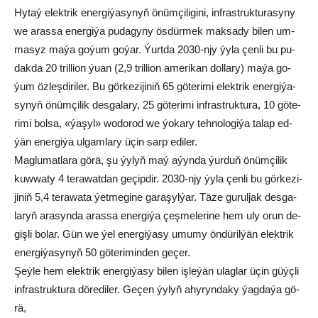
Hy­taý elekt­rik ener­gi­ýa­sy­nyň önüm­çi­li­gi­ni, inf­rast­ruk­tu­ra­sy­ny
we aras­sa ener­gi­ýa pu­da­gy­ny ös­dür­mek mak­sa­dy bi­len um­
ma­syz ma­ýa go­ýum go­ýar. Ýurt­da 2030-njy ýy­la çen­li bu pu­
dak­da 20 tril­li­on ýu­an (2,9 tril­li­on amerikan dol­lary) ma­ýa go­
ýum öz­leş­di­ri­ler. Bu gör­ke­zi­ji­niň 65 gö­te­ri­mi elekt­rik ener­gi­ýa­
sy­nyň önüm­çi­lik des­ga­la­ry, 25 gö­te­ri­mi inf­rast­ruk­tu­ra, 10 gö­te­
ri­mi bol­sa, «ýa­şyl» wo­do­rod we ýo­ka­ry teh­no­lo­gi­ýa ta­lap ed­
ýän ener­gi­ýa ul­gam­la­ry üçin sarp edi­ler.
Mag­lu­ma­tlara gö­rä, şu ýy­lyň maý aýyn­da ýur­duň önüm­çi­lik
kuw­wa­ty 4 te­ra­wat­dan ge­çip­dir. 2030-njy ýy­la çen­li bu gör­ke­zi­
ji­niň 5,4 te­ra­wa­ta ýe­t­me­gi­ne ga­ra­şyl­ýar. Tä­ze gu­rul­jak des­ga­
la­ryň ara­syn­da aras­sa ener­gi­ýa çeş­me­le­ri­ne hem uly orun de­
giş­li bo­lar. Gün we ýel ener­gi­ýa­sy umu­my ön­dü­ril­ýän elekt­rik
ener­gi­ýa­sy­nyň 50 gö­te­ri­min­den ge­çer.
Şeý­le hem elekt­rik ener­gi­ýa­sy bi­len iş­le­ýän ulag­lar üçin güýç­li
infrastruk­tu­ra dö­re­di­ler. Ge­çen ýy­lyň ahy­ryn­da­ky ýag­da­ýa gö­
rä,