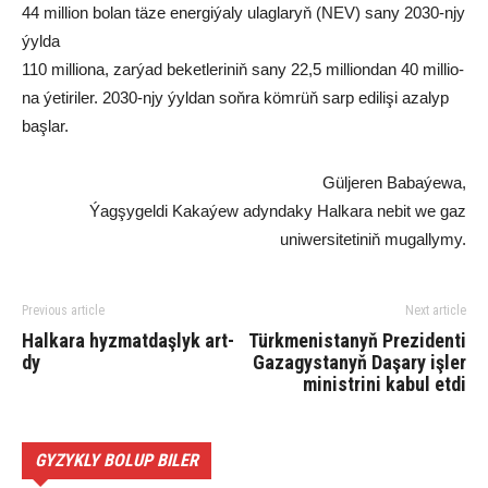
44 mil­li­on bo­lan tä­ze ener­gi­ýa­ly ulag­la­ryň (NEV) sa­ny 2030-njy
ýyl­da
110 mil­lio­na, zar­ýad be­ket­le­ri­niň sa­ny 22,5 mil­li­on­dan 40 mil­lio­
na ýe­ti­ri­ler. 2030-njy ýyl­dan soň­ra köm­rüň sarp edi­li­şi aza­lyp
baş­lar.
Güljeren Babaýewa,
Ýagşygeldi Kakaýew adyndaky Halkara nebit we gaz
uniwersitetiniň mugallymy.
Previous article
Next article
Hal­ka­ra hyz­mat­daş­lyk art­
Türkmenistanyň Prezidenti
dy
Gazagystanyň Daşary işler
ministrini kabul etdi
GYZYKLY BOLUP BILER