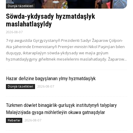
Dünýä täzelikleri
Söwda-ykdysady hyzmatdaşlyk
maslahatlaşyldy
2026-08-07
7-nji awgustda Gyrgyzystanyň Prezidenti Sadyr Žaparow Çolpon-
Ata şäherinde Ermenistanyň Premýer-ministri Nikol Paşinýan bilen
duşuşyp, ikitaraplaýyn söwda-ykdysady we maýa goýum
hyzmatdaşlygyny giňeltmek meselelerini maslahatlaşdy. Žaparow...
Hazar deňzine bagyşlanan ylmy hyzmatdaşlyk
2026-08-07
Dünýä täzelikleri
Türkmen döwlet binagärlik-gurluşyk institutynyň talyplary
Malaýziýada gysga möhletleýin okuwa gatnaşdylar
2026-08-07
Habarlar