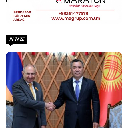
IŇ TÄZE