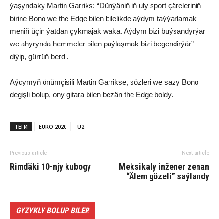
ýaşyndaky Martin Garriks: “Dünýäniň iň uly sport çäreleriniň
birine Bono we the Edge bilen bilelikde aýdym taýýarlamak
meniň üçin ýatdan çykmajak waka. Aýdym bizi buýsandyrýar
we ahyrynda hemmeler bilen paýlaşmak bizi begendirýär”
diýip, gürrüň berdi.
Aýdymyň önümçisili Martin Garrikse, sözleri we sazy Bono
degişli bolup, ony gitara bilen bezän the Edge boldy.
ТЕГИ
EURO 2020
U2
Previous article
Next article
Rimdäki 10-njy kubogy
Meksikaly inžener zenan
“Älem gözeli” saýlandy
GYZYKLY BOLUP BILER