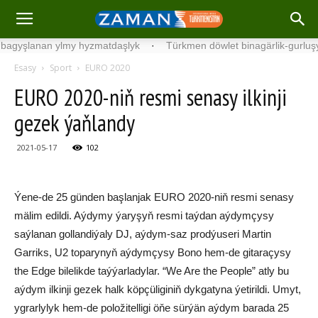
lanan ylmy hyzmatdaşlyk
·
Türkmen döwlet binagärlik-gurluşyk ins
Esasy
Sport
EURO 2020
EURO 2020-niň resmi senasy ilkinji
gezek ýaňlandy
2021-05-17
102
Ýene-de 25 günden başlanjak EURO 2020-niň resmi senasy
mälim edildi. Aýdymy ýaryşyň resmi taýdan aýdymçysy
saýlanan gollandiýaly DJ, aýdym-saz prodýuseri Martin
Garriks, U2 toparynyň aýdymçysy Bono hem-de gitaraçysy
the Edge bilelikde taýýarladylar. “We Are the People” atly bu
aýdym ilkinji gezek halk köpçüliginiň dykgatyna ýetirildi. Umyt,
ygrarlylyk hem-de položitelligi öňe sürýän aýdym barada 25