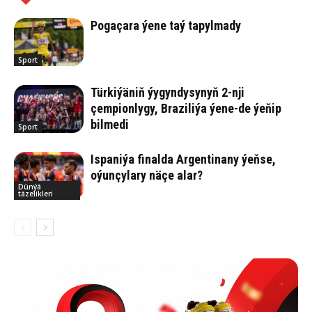
Pogaçara ýene taý tapylmady
Sport
Türkiýäniň ýygyndysynyň 2-nji
çempionlygy, Braziliýa ýene-de ýeňip
bilmedi
Sport
Ispaniýa finalda Argentinany ýeňse,
oýunçylary näçe alar?
Dünýä
täzelikleri