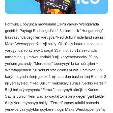
Formula 1 boýunça möwsümiň 13-nji ýaryşy Wengriýada
geçirildi. Paýtagt Budapeştdäki 4,3 kilometrlik “Hungaroring”
trassasynda geçirilen ýaryşda “Red Bulluň” niderland sürüjisi
Maks Werstappen ýeňişji boldy. Ol 10-njy hatardan bat alan
ýaryşynda 70 aýlawy 1 sagat 39 minut 35,912 sekuntda
tamamlap, şu möwsümdäki 8-nji, karýerasyndaky 29-njy
ýeňşini gazandy. “Mercedes” toparynyň britan sürüjileri –
Werstappenden 7,8 sekunt yza galan Lýuwis Hamilyon 2-nji,
karýerasynda ilkinji gezek 1-nji hatardan başlan Jorj Rassell 3-
nji ýeri eýeledi. “Red Bulluň” meksikaly sürüjisi Serhio Peresiň
5-nji bolan ýaryşynda “Ferrari” toparynyň sürüjileri Karlos
Saýns Junior 4-nji, wagtal-wagtal 1-nji orna geçen Şarl Lekler
6-njy ýere mynasyp boldy. “Ferrari” topary taktiki babatda
ýene-de ýalňyşlyklar goýbereni üçin Maks Werstappen ýeňiş