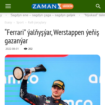
Sagdyn ene – sagdyn çaga – sagdyn geljek
·
“Nýukasl” tälimçisini t
Esasy
Sport
Ralli ýaryşlary
“Ferrari” ýalňyşýar, Werstappen ýeňiş
gazanýar
2022-08-01
202