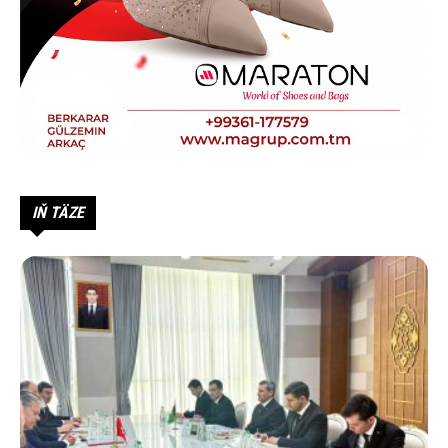
IŇ TÄZE