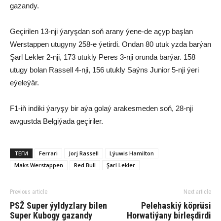
gazandy.
Geçirilen 13-nji ýaryşdan soň arany ýene-de açyp başlan
Werstappen utugyny 258-e ýetirdi. Ondan 80 utuk yzda barýan
Şarl Lekler 2-nji, 173 utukly Peres 3-nji orunda barýar. 158
utugy bolan Rassell 4-nji, 156 utukly Saýns Junior 5-nji ýeri
eýeleýär.
F1-iň indiki ýaryşy bir aýa golaý arakesmeden soň, 28-nji
awgustda Belgiýada geçiriler.
ТЕГИ
Ferrari
Jorj Rassell
Lýuwis Hamilton
Maks Werstappen
Red Bull
Şarl Lekler
Previous article
Next article
PSŽ Super ýyldyzlary bilen
Pelehaskiý köprüsi
Super Kubogy gazandy
Horwatiýany birleşdirdi