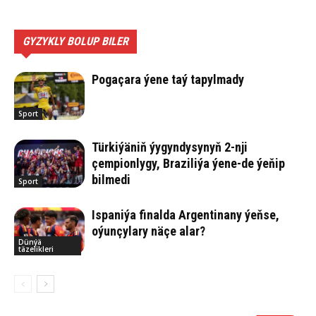
GYZYKLY BOLUP BILER
Pogaçara ýene taý tapylmady
Sport
Türkiýäniň ýygyndysynyň 2-nji
çempionlygy, Braziliýa ýene-de ýeňip
bilmedi
Sport
Ispaniýa finalda Argentinany ýeňse,
oýunçylary näçe alar?
Dünýä
täzelikleri