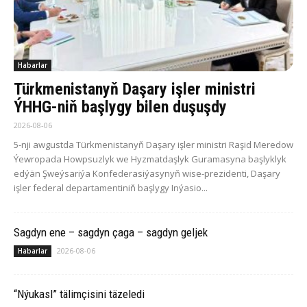
Habarlar
Türkmenistanyň Daşary işler ministri
ÝHHG-niň başlygy bilen duşuşdy
2026-08-06
5-nji awgustda Türkmenistanyň Daşary işler ministri Raşid Meredow
Ýewropada Howpsuzlyk we Hyzmatdaşlyk Guramasyna başlyklyk
edýän Şweýsariýa Konfederasiýasynyň wise-prezidenti, Daşary
işler federal departamentiniň başlygy Inýasio...
Sagdyn ene – sagdyn çaga – sagdyn geljek
2026-08-06
Habarlar
“Nýukasl” tälimçisini täzeledi