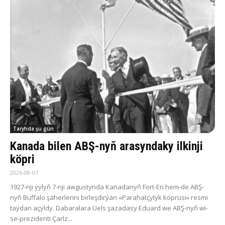
Taryhda şu gün
Ka­na­da bilen ABŞ-nyň arasyndaky ilkinji
köp­ri
2026-08-07
1927-nji ýy­lyň 7-nji aw­gus­tyn­da Ka­na­da­nyň Fort-Eri hem-de ABŞ-
nyň Buf­fa­lo şä­her­le­ri­ni bir­leş­dir­ýän «Pa­ra­hat­çy­lyk köp­rü­si» res­mi
taý­dan açyl­dy. Da­ba­ra­la­ra Uels şa­za­da­sy Eduard we ABŞ-nyň wi­
se-pre­zi­den­ti Çarlz...