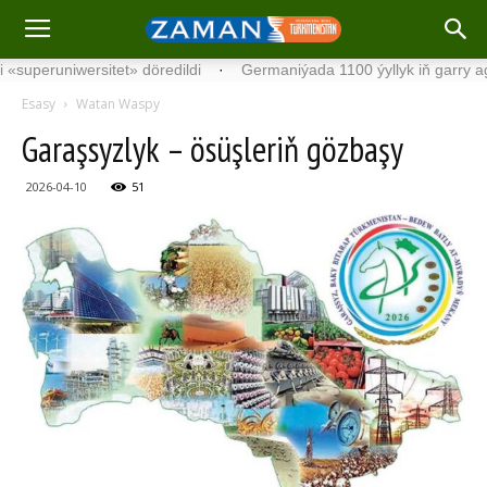
runiwersitet» döredildi
·
Germaniýada 1100 ýyllyk iň garry agaç tap
Esasy
Watan Waspy
Garaşsyzlyk – ösüşleriň gözbaşy
2026-04-10
51