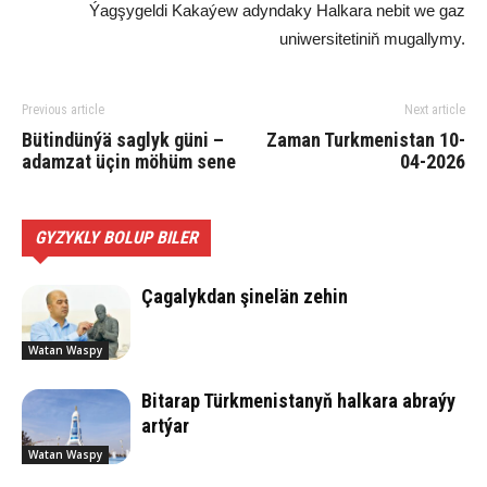
Ýagşygeldi Kakaýew adyndaky Halkara nebit we gaz
uniwersitetiniň mugallymy.
Previous article
Next article
Bütindünýä saglyk güni –
Zaman Turkmenistan 10-
adamzat üçin möhüm sene
04-2026
GYZYKLY BOLUP BILER
Çagalykdan şinelän zehin
Watan Waspy
Bitarap Türkmenistanyň halkara abraýy
artýar
Watan Waspy