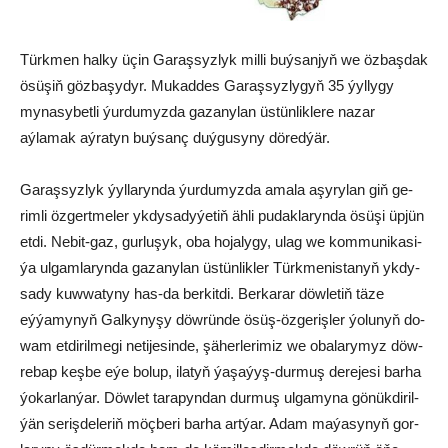
Türkmen halky üçin Garaşsyzlyk milli buýsanjyň we özbaşdak
ösüşiň gözbaşydyr. Mukaddes Garaşsyzlygyň 35 ýyllygy
mynasybetli ýurdumyzda gazanylan üstünliklere nazar
aýlamak aýratyn buýsanç duýgusyny döredýär.
Ga­raş­syz­lyk ýyl­la­ryn­da ýur­du­myz­da ama­la aşy­ry­lan giň ge­
rim­li öz­gert­me­ler yk­dy­sa­dy­ýe­tiň äh­li pu­dak­la­ryn­da ösü­şi üp­jün
et­di. Ne­bit-gaz, gur­lu­şyk, oba ho­ja­ly­gy, ulag we kom­mu­ni­ka­si­
ýa ul­gam­la­ryn­da ga­za­ny­lan üs­tün­lik­ler Türk­me­nis­ta­nyň yk­dy­
sa­dy kuw­wa­ty­ny has-da ber­kit­di. Berkarar döwletiň täze
eýýamynyň Galkynyşy döwründe ösüş-öz­ge­riş­ler ýo­lu­nyň do­
wam et­di­ril­me­gi ne­ti­je­sin­de, şä­her­le­ri­miz we oba­la­ry­myz döw­
re­bap keş­be eýe bo­lup, ila­tyň ýa­şa­ýyş-dur­muş de­re­je­si bar­ha
ýo­kar­lan­ýar. Döw­let ta­ra­pyn­dan dur­muş ul­ga­my­na gö­nük­di­ril­
ýän se­riş­de­le­riň möç­be­ri bar­ha art­ýar. Adam ma­ýa­sy­nyň gor­