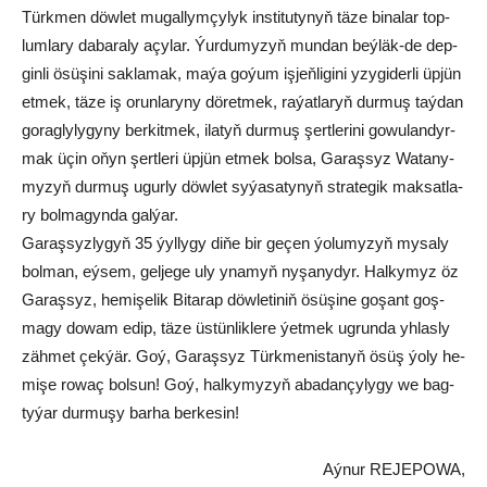
Türk­men döw­let mu­gal­lym­çy­lyk ins­ti­tu­ty­nyň tä­ze bi­na­lar top­
lum­la­ry da­ba­ra­ly açy­lar. Ýur­du­my­zyň mun­dan beý­läk-de dep­
gin­li ösü­şi­ni sak­la­mak, ma­ýa go­ýum iş­jeň­li­gi­ni yzy­gi­der­li üp­jün
et­mek, tä­ze iş orun­la­ry­ny dö­ret­mek, ra­ýat­la­ryň dur­muş taý­dan
go­rag­ly­ly­gy­ny ber­kit­mek, ila­tyň dur­muş şert­le­ri­ni go­wu­lan­dyr­
mak üçin oňyn şert­le­ri üp­jün et­mek bol­sa, Ga­raş­syz Wa­ta­ny­
my­zyň dur­muş ugur­ly döw­let sy­ýa­sa­ty­nyň stra­te­gik mak­sat­la­
ry bol­ma­gyn­da gal­ýar.
Ga­raş­syz­ly­gyň 35 ýyl­ly­gy di­ňe bir ge­çen ýo­lu­my­zyň my­sa­ly
bol­man, eý­sem, gel­je­ge uly yna­myň ny­şa­ny­dyr. Hal­ky­myz öz
Ga­raş­syz, he­mi­şe­lik Bi­ta­rap döw­le­ti­niň ösü­şi­ne go­şant goş­
ma­gy do­wam edip, tä­ze üs­tün­lik­le­re ýet­mek ug­run­da yh­las­ly
zäh­met çek­ýär. Goý, Ga­raş­syz Türk­me­nis­ta­nyň ösüş ýo­ly he­
mi­şe ro­waç bol­sun! Goý, hal­ky­my­zyň aba­dan­çy­ly­gy we bag­
ty­ýar dur­mu­şy bar­ha ber­ke­sin!
Aýnur REJEPOWA,