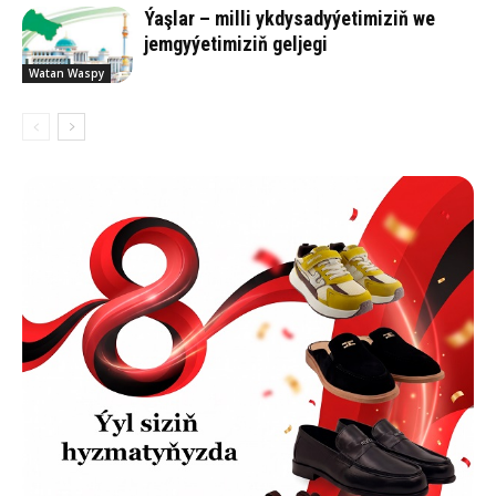
Ýaşlar – milli ykdysadyýetimiziň we
jemgyýetimiziň geljegi
Watan Waspy