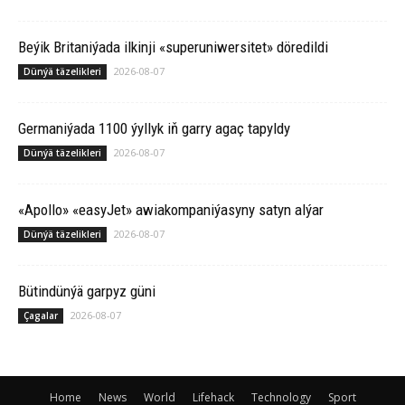
Beýik Britaniýada ilkinji «superuniwersitet» döredildi
2026-08-07
Dünýä täzelikleri
Germaniýada 1100 ýyllyk iň garry agaç tapyldy
2026-08-07
Dünýä täzelikleri
«Apollo» «easyJet» awiakompaniýasyny satyn alýar
2026-08-07
Dünýä täzelikleri
Bü­tin­dün­ýä gar­pyz gü­ni
2026-08-07
Çagalar
Home
News
World
Lifehack
Technology
Sport