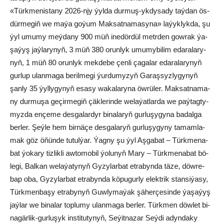
«Türk­me­nis­ta­ny 2026-njy ýyl­da dur­muş-yk­dy­sa­dy taý­dan ös­
dür­me­giň we ma­ýa go­ýum Mak­sat­na­ma­sy­na» la­ýyk­lyk­da, şu
ýyl umu­my meý­da­ny 900 müň ine­dör­dül metr­den gow­rak ýa­
şa­ýyş jaý­la­ry­nyň, 3 müň 380 orun­lyk umu­my­bi­lim eda­ra­la­ry­
nyň, 1 müň 80 orun­lyk mek­de­be çen­li ça­ga­lar eda­ra­la­ry­nyň
gur­lup ulan­ma­ga be­ril­me­gi ýur­du­my­zyň Ga­raş­syz­ly­gy­nyň
şan­ly 35 ýyl­ly­gy­nyň esa­sy wa­ka­la­ry­na öw­rü­ler. Mak­sat­na­ma­
ny dur­mu­şa ge­çir­me­giň çäk­le­rin­de we­la­ýat­lar­da we paý­tag­ty­
myz­da en­çe­me des­ga­lar­dyr bi­na­la­ryň gur­lu­şy­gy­na ba­dal­ga
ber­ler. Şeý­le hem bir­nä­çe des­ga­la­ryň gur­lu­şy­gy­ny ta­mam­la­
mak göz öňün­de tu­tul­ýar. Ýag­ny şu ýyl Aş­ga­bat – Türk­me­na­
bat ýo­ka­ry tiz­lik­li aw­to­mo­bil ýo­lu­nyň Ma­ry – Türk­me­na­bat bö­
le­gi, Bal­kan we­la­ýa­ty­nyň Gy­zy­lar­bat et­ra­byn­da tä­ze, döw­re­
bap oba, Gy­zy­lar­bat et­ra­byn­da kö­pu­gur­ly elekt­rik stan­si­ýa­sy,
Türk­men­ba­şy et­ra­by­nyň Guw­ly­ma­ýak şä­her­çe­sin­de ýa­şa­ýyş
jaý­lar we bi­na­lar top­lu­my ulan­ma­ga ber­ler. Türk­men döw­let bi­
na­gär­lik-gur­lu­şyk ins­ti­tu­ty­nyň, Se­ýit­na­zar Seý­di adyn­da­ky