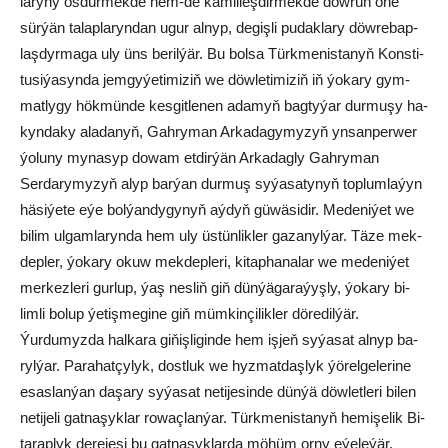
la­ry­ny ös­dür­mek­de hem-de kä­mil­leş­dir­mek­de döw­rüň öňe
sür­ýän ta­lap­la­ryn­dan ugur al­nyp, de­giş­li pu­dak­la­ry döw­re­bap­
laş­dyr­ma­ga uly üns be­ril­ýär. Bu bol­sa Türk­me­nis­ta­nyň Kons­ti­
tu­si­ýa­syn­da jem­gy­ýe­ti­mi­ziň we döw­le­ti­mi­ziň iň ýo­ka­ry gym­
mat­ly­gy hök­mün­de kes­git­le­nen ada­myň bagtyýar durmuşy ha­
kyn­da­ky ala­da­nyň, Gahryman Arkadagymyzyň yn­san­per­wer
ýo­lu­ny my­na­syp do­wam et­dir­ýän Arkadagly Gahryman
Serdarymyzyň alyp bar­ýan dur­muş sy­ýa­sa­ty­nyň top­lum­la­ýyn
hä­si­ýe­te eýe bol­ýan­dy­gy­nyň aý­dyň gü­wä­si­dir. Me­de­ni­ýet we
bi­lim ul­gam­la­ryn­da hem uly üs­tün­lik­ler ga­za­nyl­ýar. Tä­ze mek­
dep­ler, ýo­ka­ry okuw mek­dep­le­ri, ki­tap­ha­na­lar we me­de­ni­ýet
mer­kez­le­ri gur­lup, ýaş nes­liň giň dün­ýä­ga­ra­ýyş­ly, ýo­ka­ry bi­
lim­li bo­lup ýe­tiş­me­gi­ne giň müm­kin­çi­lik­ler dö­re­dil­ýär.
Ýur­du­myz­da hal­ka­ra gi­ňiş­li­gin­de hem iş­jeň sy­ýa­sat alnyp ba­
ryl­ýar. Pa­ra­hat­çy­lyk, dost­luk we hyz­mat­daş­lyk ýö­rel­ge­le­ri­ne
esas­lan­ýan da­şa­ry sy­ýa­sat ne­ti­je­sin­de dün­ýä döw­let­le­ri bi­len
ne­ti­je­li gat­na­şyk­lar ro­waç­lan­ýar. Türk­me­nis­ta­nyň he­mi­şe­lik Bi­
ta­rap­lyk de­re­je­si bu gat­na­şyk­lar­da mö­hüm or­ny eýe­le­ýär.