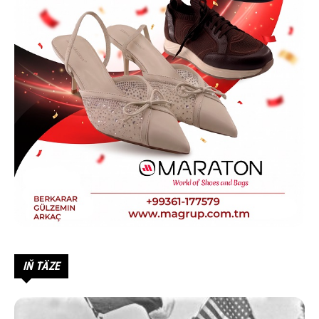
IŇ TÄZE