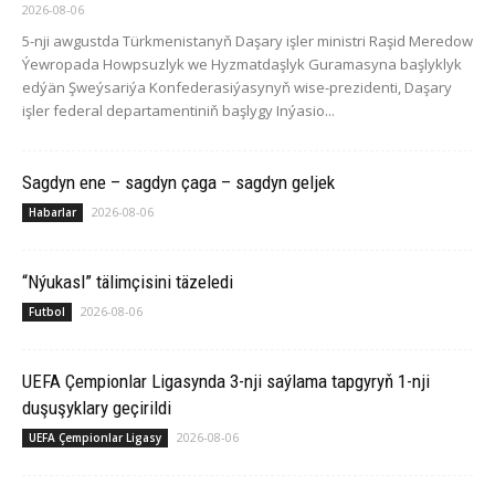
2026-08-06
5-nji awgustda Türkmenistanyň Daşary işler ministri Raşid Meredow
Ýewropada Howpsuzlyk we Hyzmatdaşlyk Guramasyna başlyklyk
edýän Şweýsariýa Konfederasiýasynyň wise-prezidenti, Daşary
işler federal departamentiniň başlygy Inýasio...
Sagdyn ene – sagdyn çaga – sagdyn geljek
2026-08-06
Habarlar
“Nýukasl” tälimçisini täzeledi
2026-08-06
Futbol
UEFA Çempionlar Ligasynda 3-nji saýlama tapgyryň 1-nji
duşuşyklary geçirildi
2026-08-06
UEFA Çempionlar Ligasy