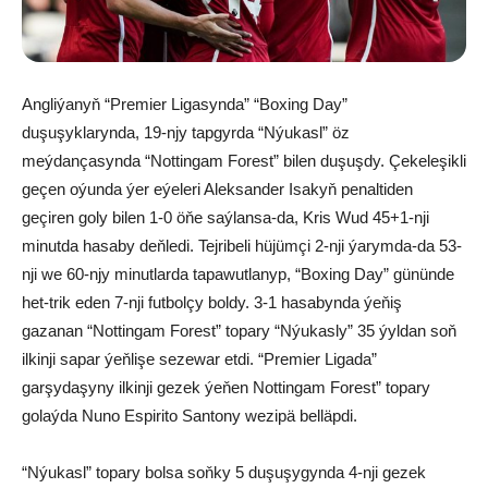
Angliýanyň “Premier Ligasynda” “Boxing Day”
duşuşyklarynda, 19-njy tapgyrda “Nýukasl” öz
meýdançasynda “Nottingam Forest” bilen duşuşdy. Çekeleşikli
geçen oýunda ýer eýeleri Aleksander Isakyň penaltiden
geçiren goly bilen 1-0 öňe saýlansa-da, Kris Wud 45+1-nji
minutda hasaby deňledi. Tejribeli hüjümçi 2-nji ýarymda-da 53-
nji we 60-njy minutlarda tapawutlanyp, “Boxing Day” gününde
het-trik eden 7-nji futbolçy boldy. 3-1 hasabynda ýeňiş
gazanan “Nottingam Forest” topary “Nýukasly” 35 ýyldan soň
ilkinji sapar ýeňlişe sezewar etdi. “Premier Ligada”
garşydaşyny ilkinji gezek ýeňen Nottingam Forest” topary
golaýda Nuno Espirito Santony wezipä belläpdi.
“Nýukasl” topary bolsa soňky 5 duşuşygynda 4-nji gezek