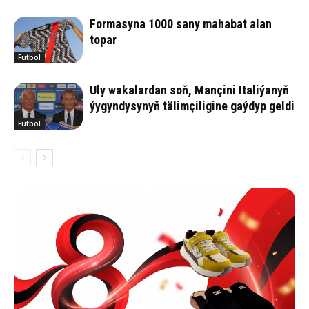
Formasyna 1000 sany mahabat alan
topar
Futbol
Uly wakalardan soň, Mançini Italiýanyň
ýygyndysynyň tälimçiligine gaýdyp geldi
Futbol