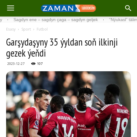
Sagdyn ene – sagdyn çaga – sagdyn geljek
·
“Nýukasl” tälimçisini t
Esasy
Sport
Futbol
Garşydaşyny 35 ýyldan soň ilkinji
gezek ýeňdi
2023-12-27
107