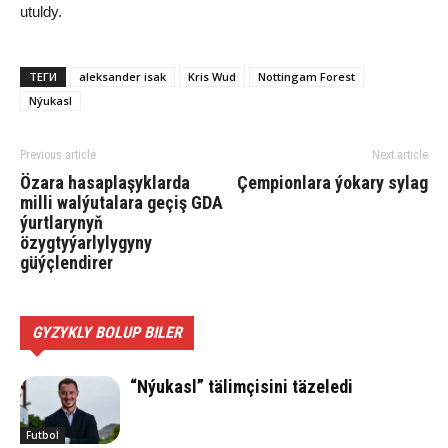
utuldy.
ТЕГИ
aleksander isak
Kris Wud
Nottingam Forest
Nýukasl
Previous article
Next article
Özara hasaplaşyklarda
Çempionlara ýokary sylag
milli walýutalara geçiş GDA
ýurtlarynyň
özygtyýarlylygyny
güýçlendirer
GYZYKLY BOLUP BILER
“Nýukasl” tälimçisini täzeledi
Futbol