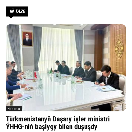
IŇ TÄZE
Habarlar
Türkmenistanyň Daşary işler ministri
ÝHHG-niň başlygy bilen duşuşdy