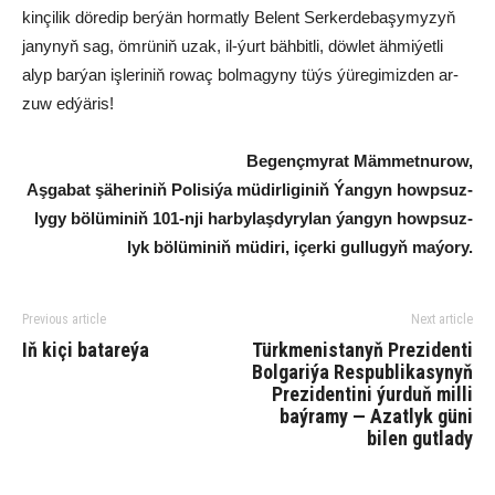
kin­çi­lik dö­re­dip ber­ýän hor­mat­ly Be­lent Ser­ker­de­ba­şy­my­zyň
ja­ny­nyň sag, öm­rü­niň uzak, il-ýurt bäh­bit­li, döw­let äh­mi­ýet­li
alyp bar­ýan iş­le­ri­niň ro­waç bol­ma­gy­ny tüýs ýü­re­gi­miz­den ar­
zuw ed­ýä­ris!
Be­genç­my­rat Mäm­met­nu­row,
Aş­ga­bat şä­he­ri­niň Po­li­si­ýa mü­dir­li­gi­niň Ýan­gyn howp­suz­
ly­gy bö­lü­mi­niň 101-nji har­by­laş­dy­ry­lan ýan­gyn howp­suz­
lyk bö­lü­mi­niň mü­di­ri, içer­ki gul­lu­gyň ma­ýo­ry.
Previous article
Next article
Iň ki­çi ba­ta­re­ýa
Türkmenistanyň Prezidenti
Bolgariýa Respublikasynyň
Prezidentini ýurduň milli
baýramy — Azatlyk güni
bilen gutlady