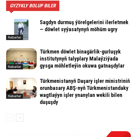
GYZYKLY BOLUP BILER
Sagdyn durmuş ýörelgelerini ilerletmek
— döwlet syýasatynyň möhüm ugry
Habarlar
Türkmen döwlet binagärlik-gurluşyk
institutynyň talyplary Malaýziýada
gysga möhletleýin okuwa gatnaşdylar
Habarlar
Türkmenistanyň Daşary işler ministriniň
orunbasary ABŞ-nyň Türkmenistandaky
wagtlaýyn işler ynanylan wekili bilen
Habarlar
duşuşdy