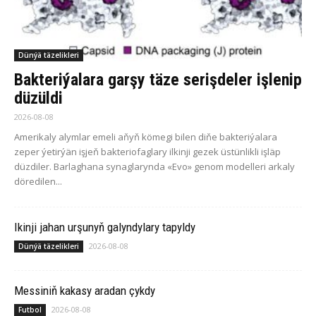
Dünýä täzelikleri
Bakteriýalara garşy täze serişdeler işlenip
düzüldi
2026-08-08
Amerikaly alymlar emeli aňyň kömegi bilen diňe bakteriýalara
zeper ýetirýän işjeň bakteriofaglary ilkinji gezek üstünlikli işläp
düzdiler. Barlaghana synaglarynda «Evo» genom modelleri arkaly
döredilen...
Ikinji jahan urşunyň galyndylary tapyldy
2026-08-08
Dünýä täzelikleri
Messiniň kakasy aradan çykdy
2026-08-08
Futbol