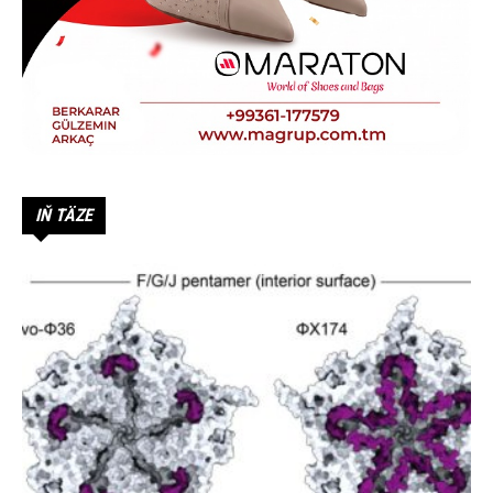
IŇ TÄZE