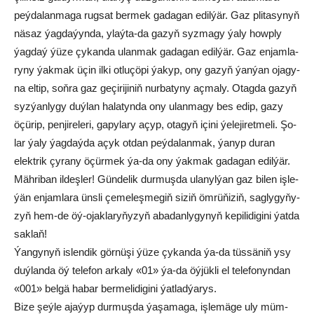
peý­da­lan­ma­ga rug­sat ber­mek ga­da­gan edil­ýär. Gaz pli­ta­sy­nyň
nä­saz ýag­da­ýyn­da, ylaý­ta-da ga­zyň syz­ma­gy ýa­ly howp­ly
ýag­daý ýü­ze çy­kan­da ulan­mak ga­da­gan edil­ýär. Gaz en­jam­la­
ry­ny ýak­mak üçin il­ki ot­lu­çö­pi ýa­kyp, ony ga­zyň ýan­ýan oja­gy­
na el­tip, soň­ra gaz ge­çi­ri­ji­niň nur­ba­ty­ny aç­ma­ly. Otag­da ga­zyň
syz­ýan­ly­gy duý­lan ha­la­tyn­da ony ulan­ma­gy bes edip, ga­zy
öçü­rip, pen­ji­re­le­ri, ga­py­la­ry açyp, ota­gyň içi­ni ýe­le­ji­ret­me­li. Şo­
lar ýa­ly ýag­daý­da açyk ot­dan peý­da­lan­mak, ýa­nyp du­ran
elekt­rik çy­ra­ny öçür­mek ýa-da ony ýak­mak ga­da­gan edil­ýär.
Mäh­ri­ban il­deş­ler! Gün­de­lik dur­muş­da ula­nyl­ýan gaz bi­len iş­le­
ýän en­jam­la­ra üns­li çe­me­leş­me­giň si­ziň öm­rü­ňi­ziň, sag­ly­gy­ňy­
zyň hem-de öý-ojak­la­ry­ňy­zyň aba­dan­ly­gy­nyň ke­pi­li­di­gi­ni ýat­da
sak­laň!
Ýan­gy­nyň is­len­dik gör­nü­şi ýü­ze çy­kan­da ýa-da tüs­sä­niň ysy
duý­lan­da öý te­le­fon ar­ka­ly «01» ýa-da öý­jük­li el te­le­fo­nyn­dan
«001» bel­gä ha­bar ber­me­li­di­gi­ni ýat­lad­ýa­rys.
Bi­ze şeý­le aja­ýyp dur­muş­da ýa­şa­ma­ga, iş­le­mä­ge uly müm­