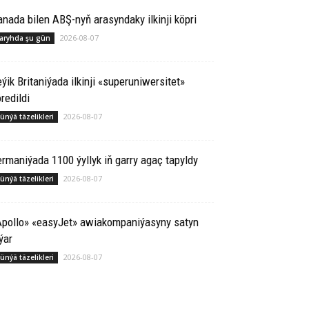
­na­da bilen ABŞ-nyň arasyndaky ilkinji köp­ri
2026-08-07
aryhda şu gün
ýik Britaniýada ilkinji «superuniwersitet»
redildi
2026-08-07
ünýä täzelikleri
rmaniýada 1100 ýyllyk iň garry agaç tapyldy
2026-08-07
ünýä täzelikleri
Apollo» «easyJet» awiakompaniýasyny satyn
ýar
2026-08-07
ünýä täzelikleri