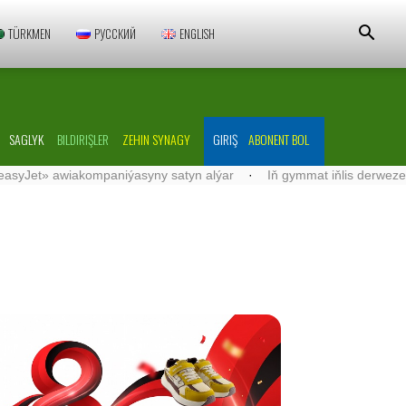
TÜRKMEN
РУССКИЙ
ENGLISH
SAGLYK
BILDIRIŞLER
ZEHIN SYNAGY
GIRIŞ
ABONENT BOL
 awiakompaniýasyny satyn alýar
·
Iň gymmat iňlis derwezeçisi
·