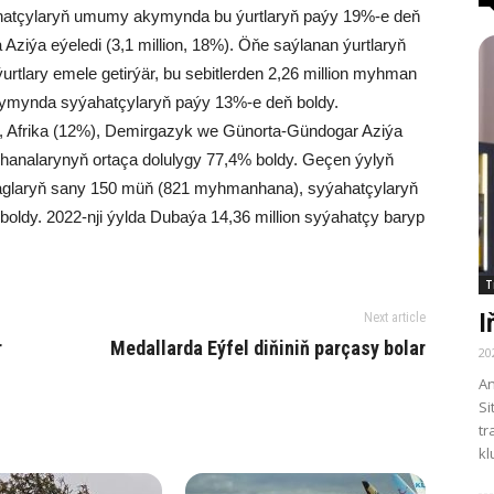
ahatçylaryň umumy akymynda bu ýurtlaryň paýy 19%-e deň
a Aziýa eýeledi (3,1 million, 18%). Öňe saýlanan ýurtlaryň
tlary emele getirýär, bu sebitlerden 2,26 million myhman
kymynda syýahatçylaryň paýy 13%-e deň boldy.
r, Afrika (12%), Demirgazyk we Günorta-Gündogar Aziýa
hanalarynyň ortaça dolulygy 77,4% boldy. Geçen ýylyň
aglaryň sany 150 müň (821 myhmanhana), syýahatçylaryň
 boldy. 2022-nji ýylda Dubaýa 14,36 million syýahatçy baryp
T
I
Next article
r
Medallarda Eýfel diňiniň parçasy bolar
20
An
Si
tr
kl