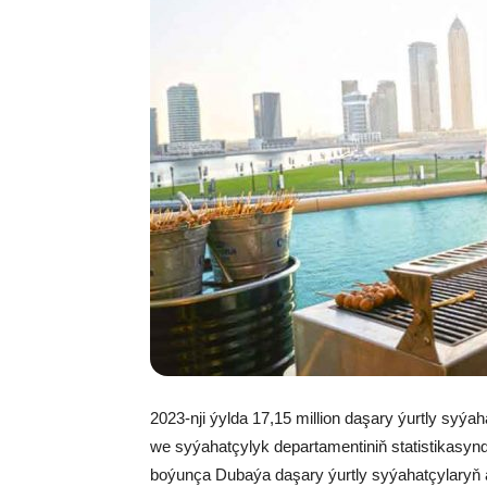
2023-nji ýylda 17,15 million daşary ýurtly sy
we syýahatçylyk departamentiniň statistikasynd
boýunça Dubaýa daşary ýurtly syýahatçylaryň