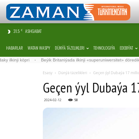
31.5
ASHGABAT
C
HABARLAR
WATAN WASPY
DÜNÝÄ TÄZELIKLERI
TEHNOLOGIÝA
EDEBIÝAT
 köp­ri
·
Beýik Britaniýada ilkinji «superuniwersitet» döredildi
·
G
Esasy
Dünýä täzelikleri
Geçen ýyl Dubaýa 17 mill
Geçen ýyl Dubaýa 17
2024-02-12
58