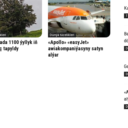
Ka
T
Be
kleri
Dünýä täzelikleri
dö
da 1100 ýyllyk iň
«Apollo» «easyJet»
ç tapyldy
awiakompaniýasyny satyn
D
alýar
Ge
D
«
al
D