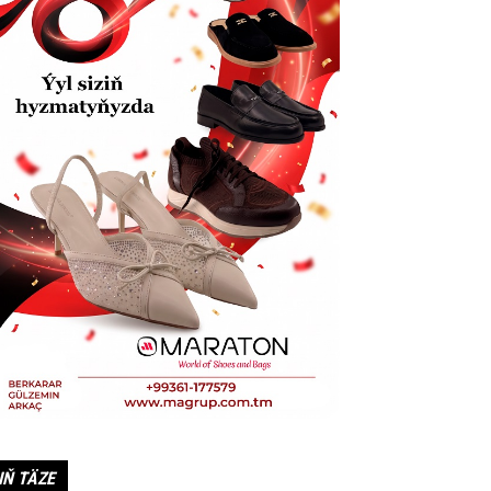
IŇ TÄZE