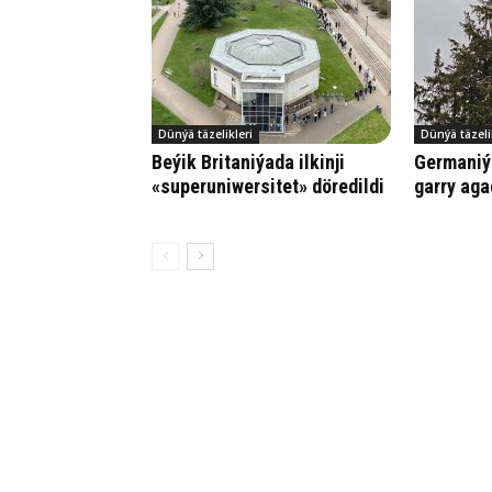
Dünýä täzelikleri
Dünýä täzeli
Beýik Britaniýada ilkinji
Germaniýa
«superuniwersitet» döredildi
garry aga