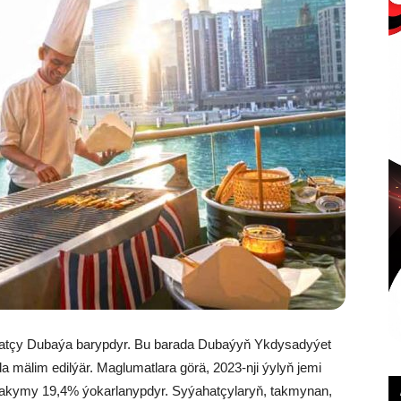
ýahatçy Dubaýa barypdyr. Bu barada Dubaýyň Ykdysadyýet
a mälim edilýär. Maglumatlara görä, 2023-nji ýylyň jemi
 akymy 19,4% ýokarlanypdyr. Syýahatçylaryň, takmynan,