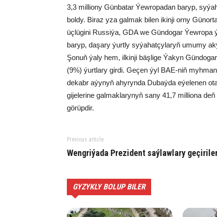
3,3 milliony Günbatar Ýewropadan baryp, syý
boldy. Biraz yza galmak bilen ikinji orny Günort
üçlügini Russiýa, GDA we Gündogar Ýewropa ýur
baryp, daşary ýurtly syýahatçylaryň umumy a
Şonuň ýaly hem, ilkinji bäşlige Ýakyn Gündoga
(9%) ýurtlary girdi. Geçen ýyl BAE-niň myhman
dekabr aýynyň ahyrynda Dubaýda eýelenen ot
gijelerine galmaklarynyň sany 41,7 milliona deň
görüpdir.
Previous article
Wengriýada Prezident saýlawlary geçirile
GYZYKLY BOLUP BILER