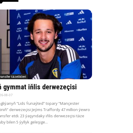
ransfer täzelikleri
ň gymmat iňlis derwezeçisi
26-08-07
gliýanyň “Lids Ýunaýted” topary “Mançester
tiniň” derwezeçisi Jeýms Traffordy 47 million ýewro
ansfer etdi. 23 ýaşyndaky iňlis derwezeçisi täze
uby bilen 5 ýyllyk geleşige...