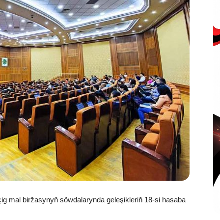
g mal biržasynyň söwdalarynda geleşikleriň 18-si hasaba