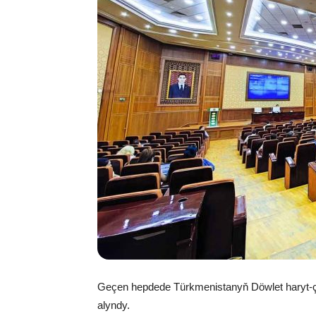
Geçen hepdede Türkmenistanyň Döwlet haryt-çi
alyndy.