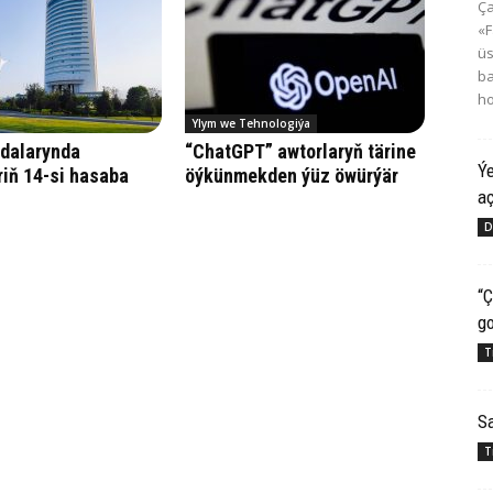
Ça
«F
üs
ba
ho
Ylym we Tehnologiýa
wdalarynda
“ChatGPT” awtorlaryň tärine
Ý
riň 14-si hasaba
öýkünmekden ýüz öwürýär
aç
D
“Ç
g
T
Sa
T