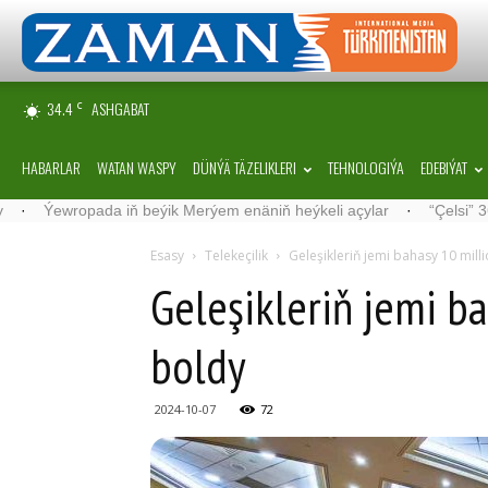
34.4
ASHGABAT
C
HABARLAR
WATAN WASPY
DÜNÝÄ TÄZELIKLERI
TEHNOLOGIÝA
EDEBIÝAT
ropada iň beýik Merýem enäniň heýkeli açylar
·
“Çelsi” 36 ýaşynd
Esasy
Telekeçilik
Geleşikleriň jemi bahasy 10 mil
Geleşikleriň jemi b
boldy
2024-10-07
72