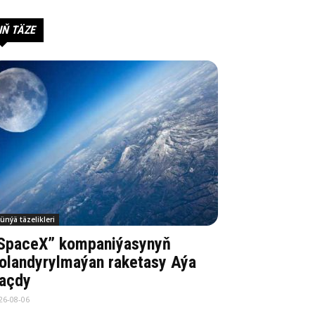
IŇ TÄZE
ünýä täzelikleri
SpaceX” kompaniýasynyň
olandyrylmaýan raketasy Aýa
açdy
26-08-06