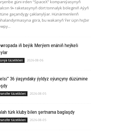
rşenbe güni irden “SpaceX” kompaniýasynyň
alcon 9» raketasynyň dört tonnalyk böleginiň Aýyň
tüne gaçandygy çaklanylýar. Hünärmenleriň
halandyrmasyna görä, bu wakanyň Ýer üçin hiçbir
wpy...
ewropada iň beýik Merýem enäniň heýkeli
ylar
2026-08-06
ünýä täzelikleri
elsi” 36 ýaşyndaky ýyldyz oýunçyny düzümine
oşdy
2026-08-05
ransfer täzelikleri
lah türk kluby bilen şertnama baglaşdy
2026-08-05
ransfer täzelikleri