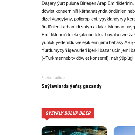
Daşary ýurt puluna Birleşen Arap Emirliklerini
döwlet konserniniň kärhanasynda öndürilen neb
dizel ýangyjyny, polipropileni, yşyklandyryş k
öndürilen karbamidi satyn aldylar. Mundan başg
Emirlikleriniň telekeçilerine tekiz boýalan we ž
ýüplük ýerlenildi. Geleşikleriň jemi bahasy ABŞ
Ýurdumyzyň işewürleri içerki bazar üçin jemi b
(«Türkmennebit» döwlet konserni), nah ýüplügi s
Previous article
Saýlawlarda ýeňiş gazandy
GYZYKLY BOLUP BILER