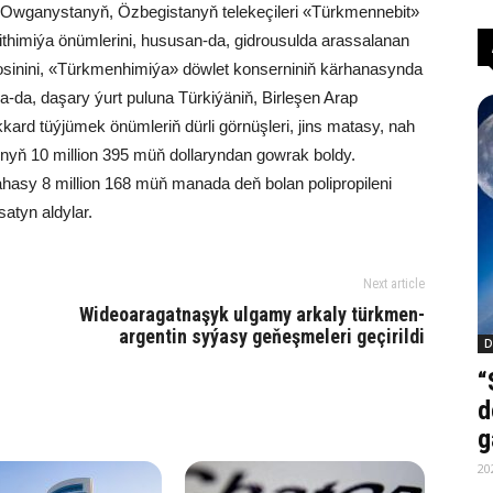
ň, Owganystanyň, Özbegistanyň telekeçileri «Türkmennebit»
ithimiýa önümlerini, hususan-da, gidrousulda arassalanan
erosinini, «Türkmenhimiýa» döwlet konserniniň kärhanasynda
a-da, daşary ýurt puluna Türkiýäniň, Birleşen Arap
akkard tüýjümek önümleriň dürli görnüşleri, jins matasy, nah
-nyň 10 million 395 müň dollaryndan gowrak boldy.
ahasy 8 million 168 müň manada deň bolan polipropileni
atyn aldylar.
Next article
Wi­deoa­ra­gat­na­şyk ul­ga­my ar­ka­ly türk­men-
ar­gen­tin sy­ýa­sy ge­ňeş­me­le­ri ge­çi­ril­di
D
“
d
g
20