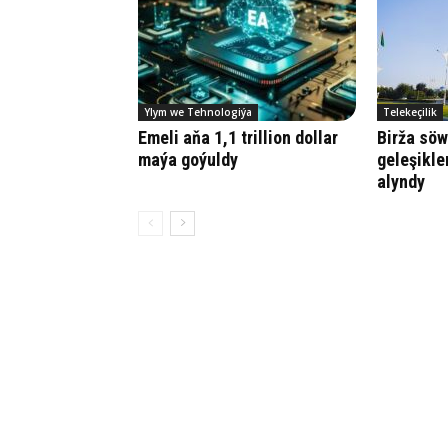
Ylym we Tehnologiýa
Telekeçilik
Emeli aňa 1,1 trillion dollar
Birža sö
maýa goýuldy
geleşikle
alyndy