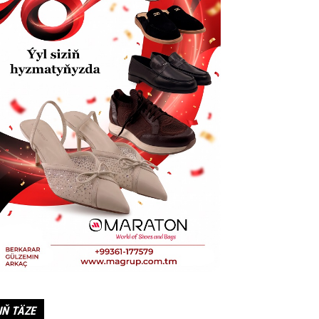
IŇ TÄZE