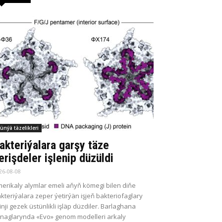
ünýä täzelikleri
akteriýalara garşy täze
erişdeler işlenip düzüldi
26-08-08
erikaly alymlar emeli aňyň kömegi bilen diňe
kteriýalara zeper ýetirýän işjeň bakteriofaglary
kinji gezek üstünlikli işläp düzdiler. Barlaghana
naglarynda «Evo» genom modelleri arkaly