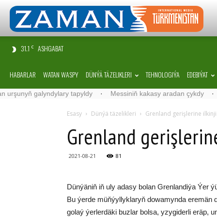
31.1
ASHGABAT
C
HABARLAR
WATAN WASPY
DÜNÝÄ TÄZELIKLERI
TEHNOLOGIÝA
EDEBIÝAT
unyň galyndylary tapyldy
·
Messiniň kakasy aradan çykdy
·
Belgi
Esasy
Dünýä täzelikleri
Grenland gerişlerine ilkin
Grenland gerişlerin
2021-08-21
81
Dünýäniň iň uly adasy bolan Grenlandiýa Ýer ýü
Bu ýerde müňýyllyklaryň dowamynda eremän du
golaý ýerlerdäki buzlar bolsa, yzygiderli eräp,