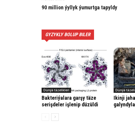
90 million ýyllyk ýumurtga tapyldy
GYZYKLY BOLUP BILER
Dünýä täzelikleri
Dünýä täzeli
Bakteriýalara garşy täze
Ikinji ja
serişdeler işlenip düzüldi
galyndyla