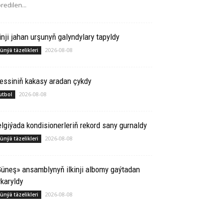
redilen...
inji jahan urşunyň galyndylary tapyldy
2026-08-08
ünýä täzelikleri
essiniň kakasy aradan çykdy
2026-08-08
utbol
lgiýada kondisionerleriň rekord sany gurnaldy
2026-08-08
ünýä täzelikleri
üneş» ansamblynyň ilkinji albomy gaýtadan
karyldy
2026-08-08
ünýä täzelikleri