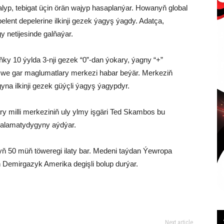
yp, tebigat üçin örän wajyp hasaplanýar. Howanyň global
lent depelerine ilkinji gezek ýagyş ýagdy. Adatça,
 netijesinde galňaýar.
y 10 ýylda 3-nji gezek “0”-dan ýokary, ýagny “+”
uz we gar maglumatlary merkezi habar beýär. Merkeziň
yna ilkinji gezek güýçli ýagyş ýagypdyr.
ry milli merkeziniň uly ylmy işgäri Ted Skambos bu
 alamatydygyny aýdýar.
nyň 50 müň töweregi ilaty bar. Medeni taýdan Ýewropa
 Demirgazyk Amerika degişli bolup durýar.
Next article