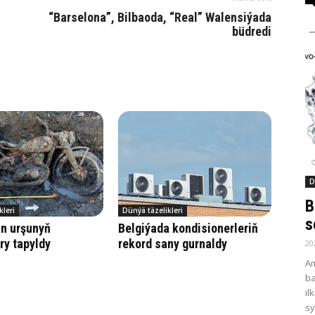
“Barselona”, Bilbaoda, “Real” Walensiýada
büdredi
D
B
kleri
Dünýä täzelikleri
s
han urşunyň
Belgiýada kondisionerleriň
ry tapyldy
rekord sany gurnaldy
20
Am
ba
il
sy