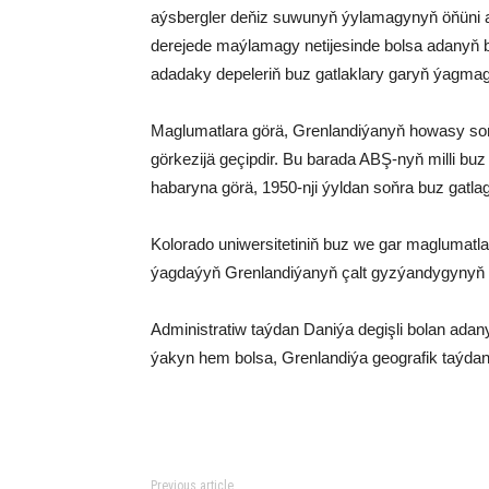
aýsbergler deňiz suwunyň ýylamagynyň öňüni al
derejede maýlamagy netijesinde bolsa adanyň be
adadaky depeleriň buz gatlaklary garyň ýagmagy
Maglumatlara görä, Grenlandiýanyň howasy soňk
görkezijä geçipdir. Bu barada ABŞ-nyň milli b
habaryna görä, 1950-nji ýyldan soňra buz gatlag
Kolorado uniwersitetiniň buz we gar maglumatla
ýagdaýyň Grenlandiýanyň çalt gyzýandygynyň
Administratiw taýdan Daniýa degişli bolan ada
ýakyn hem bolsa, Grenlandiýa geografik taýdan
Previous article