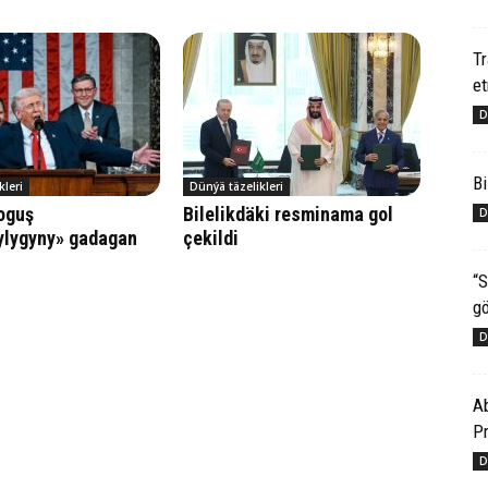
T
e
D
Bi
kleri
Dünýä täzelikleri
oguş
Bilelikdäki resminama gol
D
ylygyny» gadagan
çekildi
“S
gö
D
Ab
Pr
D