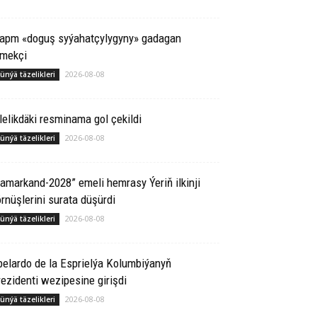
rapm «doguş syýahatçylygyny» gadagan
tmekçi
2026-08-08
ünýä täzelikleri
lelikdäki resminama gol çekildi
2026-08-08
ünýä täzelikleri
amarkand-2028” emeli hemrasy Ýeriň ilkinji
rnüşlerini surata düşürdi
2026-08-08
ünýä täzelikleri
elardo de la Esprielýa Kolumbiýanyň
ezidenti wezipesine girişdi
2026-08-08
ünýä täzelikleri