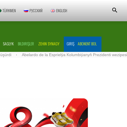
TÜRKMEN
РУССКИЙ
ENGLISH
SAGLYK
BILDIRIŞLER
ZEHIN SYNAGY
GIRIŞ
ABONENT BOL
Abelardo de la Esprielýa Kolumbiýanyň Prezidenti wezipesine girişdi