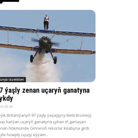
ünýä täzelikleri
7 ýaşly zenan uçaryň ganatyna
ykdy
26-08-08
ýik Britaniýanyň 97 ýaşly ýaşaýjysy Betti Bromeýj
up barýan uçaryň ganatyna çykan iň gartaşan
nan hökmünde Ginnesiň rekorlar kitabyna girdi.
ýle howply uçuşy eýýäm...