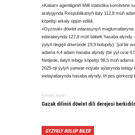
«Kabar» agentliginiň Milli statistika komitetin
aralygynda Respublikanyň ilaty 112,8 müň adam 
köpelişi arkaly üpjün edildi.
«Gyzmat» döwlet edarasynyň maglumatlaryna g
edaralarynda 127,8 müň bäbek hasaba alyndy –
ýylyň degişli döwründe 19,9 bolupdy). Şol bir
adama 4,4 adam hasaba alyndy (bir ýyl ozal 4,5
Netijede, ilatyň tebigy köpelişi 98,5 müň adama 
2025-nji ýylyň ýanwar-noýabr aýlarynda tebigy k
welaýatlarynda hasaba alyndy. Iň pes görkeziji b
Previous article
Gazak diliniň döwlet dili derejesi berkidil
GYZYKLY BOLUP BILER