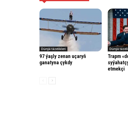
Dünýä täzelikleri
Dünýä täzeli
97 ýaşly zenan uçaryň
Trapm «d
ganatyna çykdy
syýahatç
etmekçi