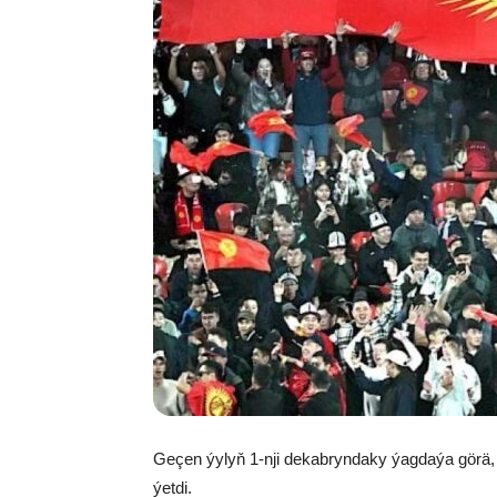
Geçen ýylyň 1-nji dekabryndaky ýagdaýa görä, 
ýetdi.