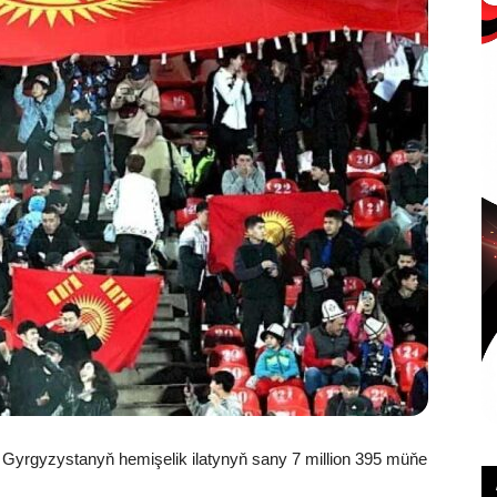
Gyrgyzystanyň hemişelik ilatynyň sany 7 million 395 müňe