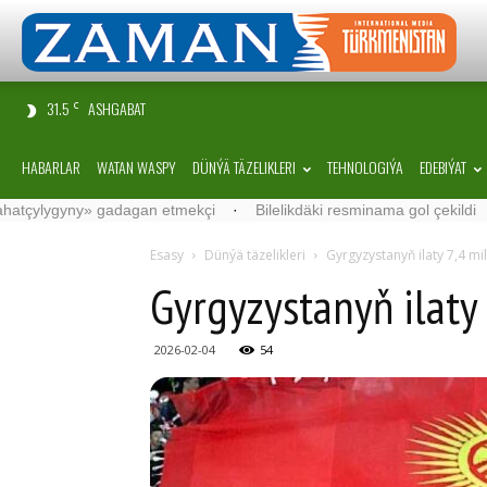
31.5
ASHGABAT
C
HABARLAR
WATAN WASPY
DÜNÝÄ TÄZELIKLERI
TEHNOLOGIÝA
EDEBIÝAT
ny» gadagan etmekçi
·
Bilelikdäki resminama gol çekildi
·
“Sama
Esasy
Dünýä täzelikleri
Gyrgyzystanyň ilaty 7,4 mi
Gyrgyzystanyň ilaty
2026-02-04
54