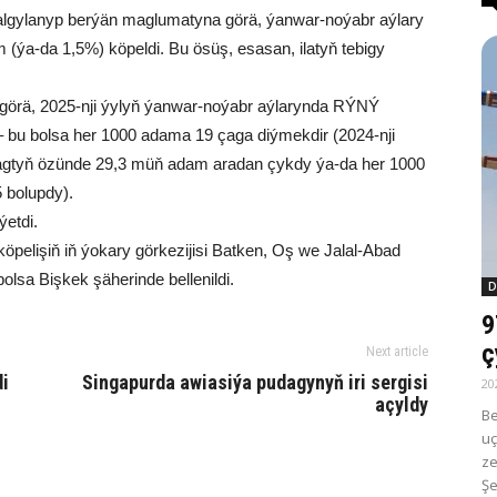
e salgylanyp berýän maglumatyna görä, ýanwar-noýabr aýlary
(ýa-da 1,5%) köpeldi. Bu ösüş, esasan, ilatyň tebigy
örä, 2025-nji ýylyň ýanwar-noýabr aýlarynda RÝNÝ
 bu bolsa her 1000 adama 19 çaga diýmekdir (2024-nji
 wagtyň özünde 29,3 müň adam aradan çykdy ýa-da her 1000
 bolupdy).
ýetdi.
öpelişiň iň ýokary görkezijisi Batken, Oş we Jalal-Abad
olsa Bişkek şäherinde bellenildi.
D
9
ç
Next article
di
Singapurda awiasiýa pudagynyň iri sergisi
20
açyldy
Be
uç
ze
Şe