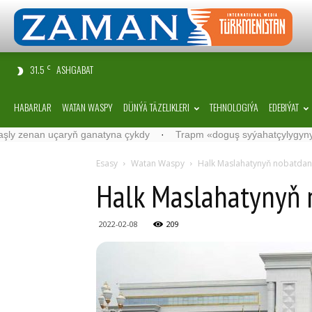
31.5
ASHGABAT
C
HABARLAR
WATAN WASPY
DÜNÝÄ TÄZELIKLERI
TEHNOLOGIÝA
EDEBIÝAT
 uçaryň ganatyna çykdy
·
Trapm «doguş syýahatçylygyny» gadagan
Esasy
Watan Waspy
Halk Maslahatynyň nobatdan d
Halk Maslahatynyň n
2022-02-08
209