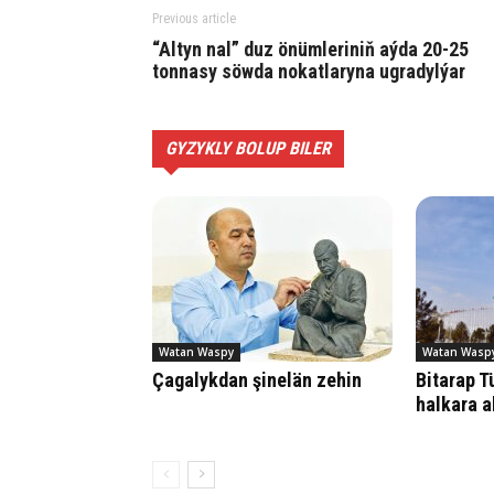
Previous article
“Altyn nal” duz önümleriniň aýda 20-25
tonnasy söwda nokatlaryna ugradylýar
GYZYKLY BOLUP BILER
Watan Waspy
Watan Wasp
Çagalykdan şinelän zehin
Bitarap 
halkara a