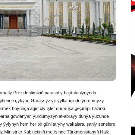
rmatly Prezidentimiziň parasatly baştutanlygynda
itlerine çykýar. Garaşsyzlyk ýyllar içinde ýurdumyzy
k boýunça ägirt uly işler durmuşa geçirilip, häzirki
barha gowlanýar, ýurdumyzyň at-abraýy dünýä ýüzünde
 ýylynyň hem her bir güni taryhy wakalara, şanly senelere
 Ministrler Kabinetiniň mejlisinde Türkmenistanyň Halk