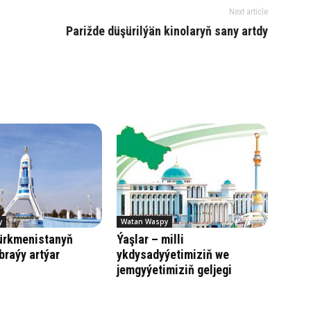
Next article
Parižde düşürilýän kinolaryň sany artdy
y
Watan Waspy
Türkmenistanyň
Ýaşlar – milli
braýy artýar
ykdysadyýetimiziň we
jemgyýetimiziň geljegi