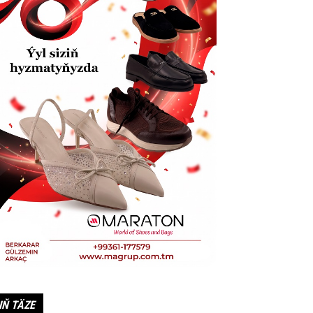
IŇ TÄZE