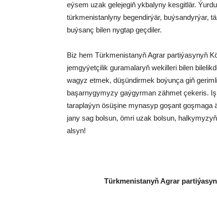
eýsem uzak gelejegiň ykbalyny kesgitlär. Ýurd
türkmenistanlyny begendirýär, buýsandyrýar, täz
buýsanç bilen nygtap geçdiler.
Biz hem Türkmenistanyň Agrar partiýasynyň Kön
jemgyýetçilik guramalaryň wekilleri bilen bileli
wagyz etmek, düşündirmek boýunça giň gerimli
başarnygymyzy gaýgyrman zähmet çekeris. Işl
taraplaýyn ösüşine mynasyp goşant goşmaga ähl
jany sag bolsun, ömri uzak bolsun, halkymyzyň
alsyn!
Türkmenistanyň Agrar partiýasy