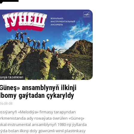
ünýä täzelikleri
Güneş» ansamblynyň ilkinji
lbomy gaýtadan çykaryldy
26-08-08
ssiýanyň «Melodiýa» firmasy tarapyndan
rkmenistanda ady rowaýata öwrülen «Güneş»
kal-instrumental ansamblynyň 1980-nji ýyllarda
ýda bolan ilkinji doly göwrümli winil plastinkasy