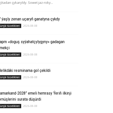
ýtadan çykaryldy. Sowet jaz-roky...
 ýaşly zenan uçaryň ganatyna çykdy
2026-08-08
ünýä täzelikleri
rapm «doguş syýahatçylygyny» gadagan
tmekçi
2026-08-08
ünýä täzelikleri
lelikdäki resminama gol çekildi
2026-08-08
ünýä täzelikleri
amarkand-2028” emeli hemrasy Ýeriň ilkinji
rnüşlerini surata düşürdi
2026-08-08
ünýä täzelikleri