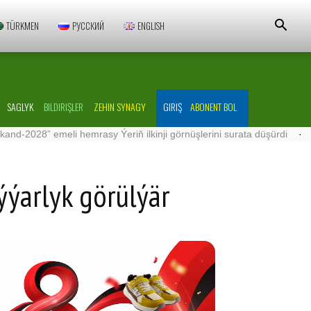
TÜRKMEN
РУССКИЙ
ENGLISH
SAGLYK
BILDIRIŞLER
ZEHIN SYNAGY
GIRIŞ
ABONENT BOL
meli hemrasy Ýeriň ilkinji görnüşlerini surata düşürdi
·
«Güneş» a
ýýarlyk görülýär