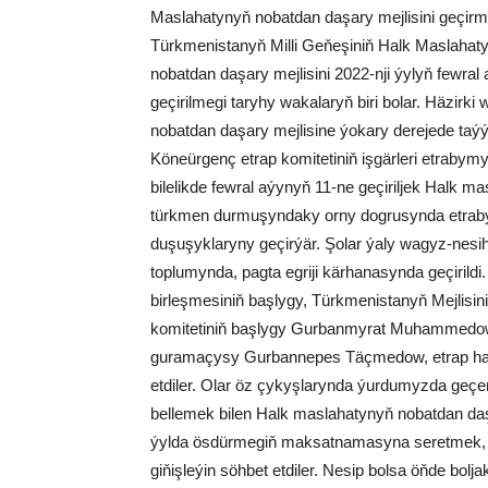
Maslahatynyň nobatdan daşary mejlisini geçirme
Türkmenistanyň Milli Geňeşiniň Halk Maslahat
nobatdan daşary mejlisini 2022-nji ýylyň fewral 
geçirilmegi taryhy wakalaryň biri bolar. Häzirk
nobatdan daşary mejlisine ýokary derejede taýý
Köneürgenç etrap komitetiniň işgärleri etrabymy
bilelikde fewral aýynyň 11-ne geçiriljek Halk m
türkmen durmuşyndaky orny dogrusynda etrab
duşuşyklaryny geçirýär. Şolar ýaly wagyz-nes
toplumynda, pagta egriji kärhanasynda geçiri
birleşmesiniň başlygy, Türkmenistanyň Mejlisi
komitetiniň başlygy Gurbanmyrat Muhammedow,
guramaçysy Gurbannepes Täçmedow, etrap ha
etdiler. Olar öz çykyşlarynda ýurdumyzda geçen
bellemek bilen Halk maslahatynyň nobatdan daş
ýylda ösdürmegiň maksatnamasyna seretmek, t
giňişleýin söhbet etdiler. Nesip bolsa öňde boljak