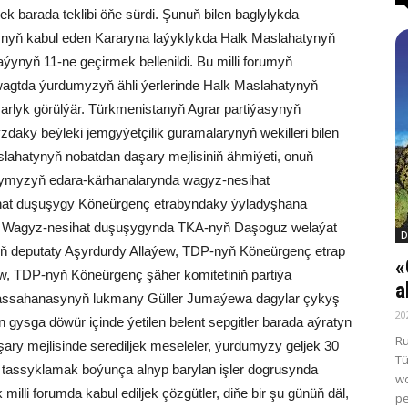
k barada teklibi öňe sürdi. Şunuň bilen baglylykda
ynyň kabul eden Kararyna laýyklykda Halk Maslahatynyň
aýynyň 11-ne geçirmek bellenildi. Bu milli forumyň
i wagtda ýurdumyzyň ähli ýerlerinde Halk Maslahatynyň
arlyk görülýär. Türkmenistanyň Agrar partiýasynyň
zdaky beýleki jemgyýetçilik guramalarynyň wekilleri bilen
aslahatynyň nobatdan daşary mejlisiniň ähmiýeti, onuň
ymyzyň edara-kärhanalarynda wagyz-nesihat
ihat duşuşygy Köneürgenç etrabyndaky ýyladyşhana
ldi. Wagyz-nesihat duşuşygynda TKA-nyň Daşoguz welaýat
D
niň deputaty Aşyrdurdy Allaýew, TDP-nyň Köneürgenç etrap
«
 TDP-nyň Köneürgenç şäher komitetiniň partiýa
a
ssahanasynyň lukmany Güller Jumaýewa dagylar çykyş
20
 gysga döwür içinde ýetilen belent sepgitler barada aýratyn
Ru
ary mejlisinde serediljek meseleler, ýurdumyzy geljek 30
Tü
assyklamak boýunça alnyp barylan işler dogrusynda
wo
 milli forumda kabul ediljek çözgütler, diňe bir şu günüň däl,
pe