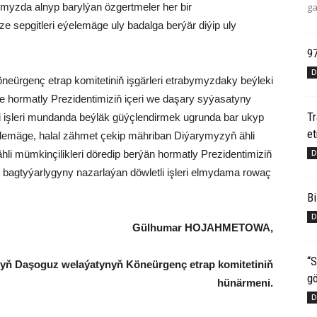
ga
umyzda alnyp barylýan özgertmeler her bir
e sepgitleri eýelemäge uly badalga berýär diýip uly
97
D
eürgenç etrap komitetiniň işgärleri etrabymyzdaky beýleki
kde hormatly Prezidentimiziň içeri we daşary syýasatyny
T
 işleri mundanda beýläk güýçlendirmek ugrunda bar ukyp
e
emäge, halal zähmet çekip mähriban Diýarymyzyň ähli
D
i mümkinçilikleri döredip berýän hormatly Prezidentimiziň
 bagtyýarlygyny nazarlaýan döwletli işleri elmydama rowaç
Bi
D
Gülhumar HOJAHMETOWA
,
“S
nyň Daşoguz welaýatynyň
Köneürgenç
etrap komitetiniň
gö
hünärmeni.
D