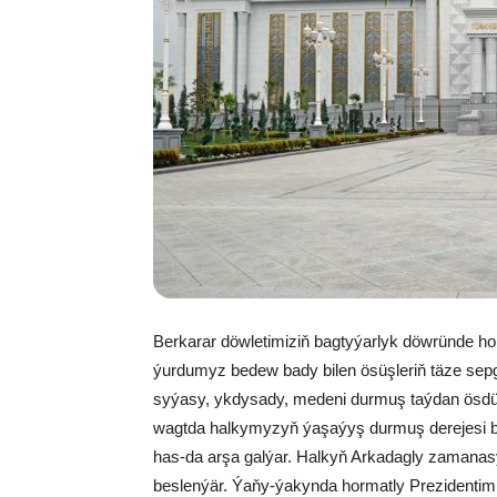
Berkarar döwletimiziň bagtyýarlyk döwründe ho
ýurdumyz bedew bady bilen ösüşleriň täze sepg
syýasy, ykdysady, medeni durmuş taýdan ösdürme
wagtda halkymyzyň ýaşaýyş durmuş derejesi 
has-da arşa galýar. Halkyň Arkadagly zamanasy
beslenýär. Ýaňy-ýakynda hormatly Prezidentimiz