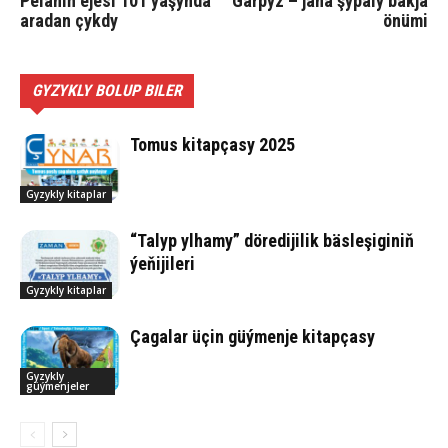
Peläniň ejesi 101 ýaşynda
Gar­pyz – ja­na şy­pa­ly bak­ja
aradan çykdy
önü­mi
GYZYKLY BOLUP BILER
Tomus kitapçasy 2025
Gyzykly kitaplar
“Talyp ylhamy” döredijilik bäsleşiginiň
ýeňijileri
Gyzykly kitaplar
Çagalar üçin güýmenje kitapçasy
Gyzykly
güýmenjeler