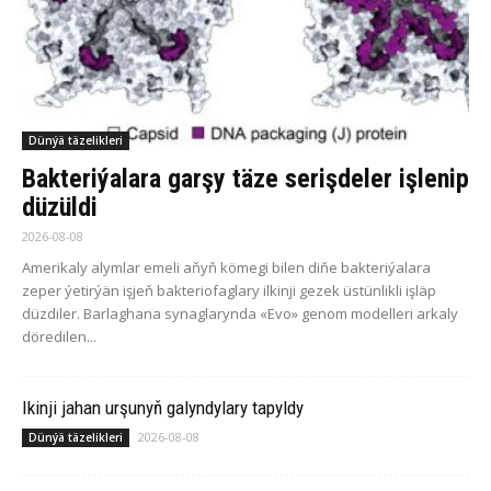
Dünýä täzelikleri
Bakteriýalara garşy täze serişdeler işlenip
düzüldi
2026-08-08
Amerikaly alymlar emeli aňyň kömegi bilen diňe bakteriýalara
zeper ýetirýän işjeň bakteriofaglary ilkinji gezek üstünlikli işläp
düzdiler. Barlaghana synaglarynda «Evo» genom modelleri arkaly
döredilen...
Ikinji jahan urşunyň galyndylary tapyldy
2026-08-08
Dünýä täzelikleri