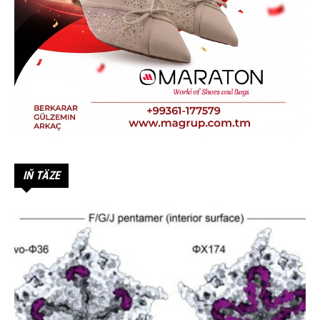
IŇ TÄZE