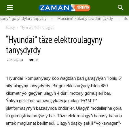
ň galyndylary tapyldy
·
Messiniň kakasy aradan çykdy
·
Belgiýad
Esasy
Ylym we Tehnologiýa
“Hyundai” täze elektroulagyny
tanyşdyrdy
2021-02-24
98
“Hyundai” kompaniýasy köp wagtdan bäri garaşylýan “Ioniq 5”
atly ulagyny tanyşdyrdy. Bir gezekki zarýady bilen 480
kilometr ýol geçýän ulagyň 4 dürli motorly görnüşleri bar.
Ýakyn geljekde satuwa çykaryljak ulag “EGM-P”
platformasynyň bazasynda öndüriler. Ulagyň modellerine görä
iki görnüşli batareýasy bar. Täze elektroulagyň bahasy barada
entek maglumat berilmedi. Ulagyň daşky şekili “Volkswagen”-