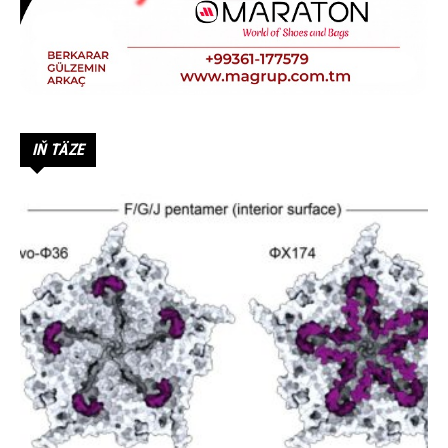
IŇ TÄZE