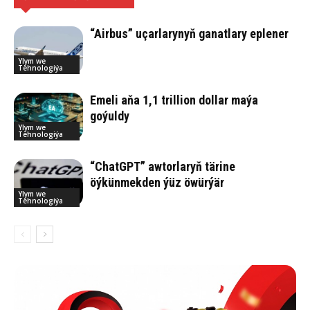
“Airbus” uçarlarynyň ganatlary eplener
Ylym we
Tehnologiýa
Emeli aňa 1,1 trillion dollar maýa
goýuldy
Ylym we
Tehnologiýa
“ChatGPT” awtorlaryň tärine
öýkünmekden ýüz öwürýär
Ylym we
Tehnologiýa