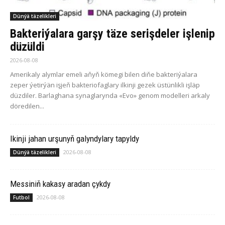
Dünýä täzelikleri
Bakteriýalara garşy täze serişdeler işlenip
düzüldi
2026-08-08
Amerikaly alymlar emeli aňyň kömegi bilen diňe bakteriýalara
zeper ýetirýän işjeň bakteriofaglary ilkinji gezek üstünlikli işläp
düzdiler. Barlaghana synaglarynda «Evo» genom modelleri arkaly
döredilen...
Ikinji jahan urşunyň galyndylary tapyldy
2026-08-08
Dünýä täzelikleri
Messiniň kakasy aradan çykdy
2026-08-08
Futbol