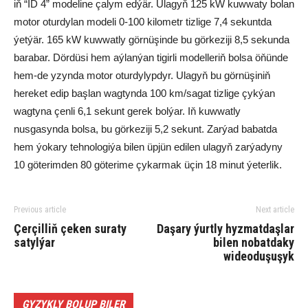
iň “ID 4” modeline çalym edýär. Ulagyň 125 kW kuwwaty bolan
motor oturdylan modeli 0-100 kilometr tizlige 7,4 sekuntda
ýetýär. 165 kW kuwwatly görnüşinde bu görkeziji 8,5 sekunda
barabar. Dördüsi hem aýlanýan tigirli modelleriň bolsa öňünde
hem-de yzynda motor oturdylypdyr. Ulagyň bu görnüşiniň
hereket edip başlan wagtynda 100 km/sagat tizlige çykýan
wagtyna çenli 6,1 sekunt gerek bolýar. Iň kuwwatly
nusgasynda bolsa, bu görkeziji 5,2 sekunt. Zarýad babatda
hem ýokary tehnologiýa bilen üpjün edilen ulagyň zarýadyny
10 göterimden 80 göterime çykarmak üçin 18 minut ýeterlik.
Previous article
Next article
Çerçilliň çeken suraty
Daşary ýurtly hyzmatdaşlar
satylýar
bilen nobatdaky
wideoduşuşyk
GYZYKLY BOLUP BILER