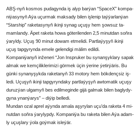
ABŞ-nyň kos­mos pu­da­gyn­da iş alyp bar­ýan “SpaceX” kom­pa­
ni­ýa­sy­nyň Aýa uçur­mak mak­sa­dy bi­len iş­le­nip taý­ýar­lan­ýan
“Stars­hip” ra­ke­ta­sy­nyň ikin­ji sy­nag uçu­şy hem şow­suz ta­
mam­lan­dy. Äpet ra­ke­ta ho­wa gö­te­ri­len­den 2,5 mi­nut­dan soň­ra
ýa­ryl­dy. Uçuş 90 mi­nut do­wam et­me­li­di. Part­la­ýy­şyň ikin­ji
uçuş tap­gy­ryn­da eme­le ge­len­di­gi mä­lim edil­di.
Kom­pa­ni­ýa­nyň in­že­ne­ri “Jon Insp­ru­ker bu sy­nan­şyk­la­ry sa­pak
al­mak we kem­çi­lik­le­ri­mi­zi gör­mek üçin ýe­ri­ne ýe­tir­ýä­ris. Bu
gün­ki sy­na­ny­şyk­da ra­ke­ta­nyň 33 mo­to­ry hem bök­denç­siz iş­
le­di. Uçu­şyň ikin­ji tap­gy­ryn­da­ky part­la­ýy­şyň aw­to­ma­tik uçu­şy
du­ruz­ýan ul­ga­myň bes edil­me­gin­de gi­jä gal­mak bi­len bag­ly­dy­
gy­na ynan­ýa­rys” – di­ýip bel­le­di.
Mun­dan ozal ap­rel aýyn­da ama­la aşy­ry­lan uçu’da ra­ke­ta 4 mi­
nut­dan soň­ra ýa­ry­lyp­dy. Kom­pa­ni­ýa bu ra­ke­ta bi­len Aýa adam­
ly uçuş­la­ry ýo­la goý­mak is­le­ýär.