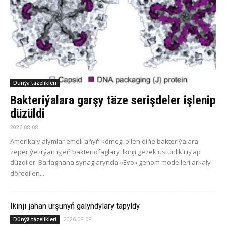
Dünýä täzelikleri
Bakteriýalara garşy täze serişdeler işlenip
düzüldi
2026-08-08
Amerikaly alymlar emeli aňyň kömegi bilen diňe bakteriýalara
zeper ýetirýän işjeň bakteriofaglary ilkinji gezek üstünlikli işläp
düzdiler. Barlaghana synaglarynda «Evo» genom modelleri arkaly
döredilen...
Ikinji jahan urşunyň galyndylary tapyldy
2026-08-08
Dünýä täzelikleri