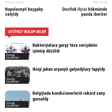
Previous article
Next article
Napoleonyň başgaby
Dostluk ilçisi hökmünde
satyldy
panda iberiler
GYZYKLY BOLUP BILER
Bakteriýalara garşy täze serişdeler
işlenip düzüldi
Dünýä
täzelikleri
Ikinji jahan urşunyň galyndylary tapyldy
Dünýä
täzelikleri
Belgiýada kondisionerleriň rekord sany
gurnaldy
Dünýä
täzelikleri