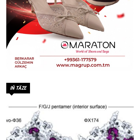
IŇ TÄZE