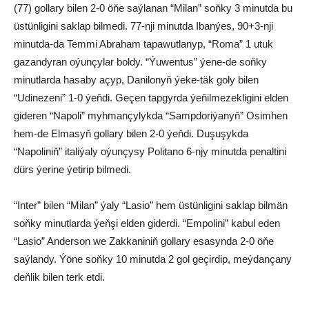
(77) gollary bilen 2-0 öňe saýlanan “Milan” soňky 3 minutda bu
üstünligini saklap bilmedi. 77-nji minutda Ibanýes, 90+3-nji
minutda-da Temmi Abraham tapawutlanyp, “Roma” 1 utuk
gazandyran oýunçylar boldy. “Ýuwentus” ýene-de soňky
minutlarda hasaby açyp, Danilonyň ýeke-täk goly bilen
“Udinezeni” 1-0 ýeňdi. Geçen tapgyrda ýeňilmezekligini elden
gideren “Napoli” myhmançylykda “Sampdoriýanyň” Osimhen
hem-de Elmasyň gollary bilen 2-0 ýeňdi. Duşuşykda
“Napoliniň” italiýaly oýunçysy Politano 6-njy minutda penaltini
dürs ýerine ýetirip bilmedi.
“Inter” bilen “Milan” ýaly “Lasio” hem üstünligini saklap bilmän
soňky minutlarda ýeňşi elden giderdi. “Empolini” kabul eden
“Lasio” Anderson we Zakkaniniň gollary esasynda 2-0 öňe
saýlandy. Ýöne soňky 10 minutda 2 gol geçirdip, meýdançany
deňlik bilen terk etdi.