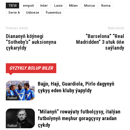
ТЕГИ
empoli
Inter
Lasio
Milan
Monza
Roma
Serie A
Udineze
Ýuwentus
Previous article
Next article
Diananyň köýnegi
“Barselona” “Real
“Sotheby’s” auksionyna
Madridden” 3 utuk öňe
çykaryldy
saýlandy
GYZYKLY BOLUP BILER
Bajjo, Haji, Guardiola, Pirlo dagynyň
çykyş eden kluby ýapyldy
Futbol
“Milanyň” rowaýaty futbolçysy, italýan
futbolynyň meşhur goragçysy aradan
çykdy
Futbol