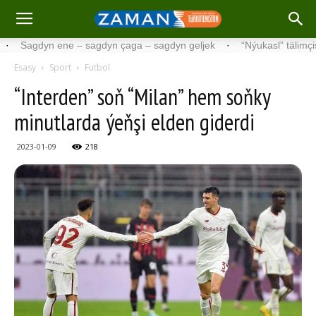
gdyn ene – sagdyn çaga – sagdyn geljek
·
“Nýukasl” tälimçisini täze
Esasy
Sport
Futbol
“Interden” soň “Milan” hem soňky
minutlarda ýeňşi elden giderdi
2023-01-09
218