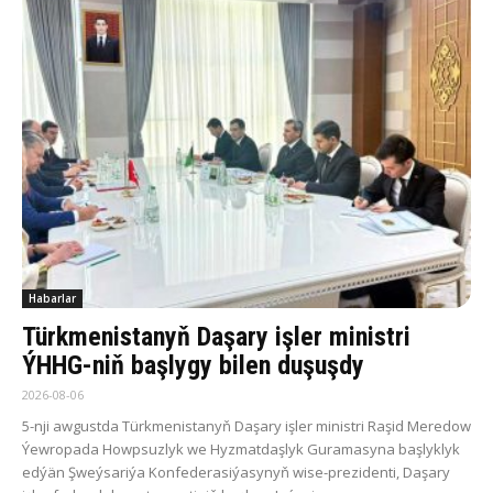
Habarlar
Türkmenistanyň Daşary işler ministri
ÝHHG-niň başlygy bilen duşuşdy
2026-08-06
5-nji awgustda Türkmenistanyň Daşary işler ministri Raşid Meredow
Ýewropada Howpsuzlyk we Hyzmatdaşlyk Guramasyna başlyklyk
edýän Şweýsariýa Konfederasiýasynyň wise-prezidenti, Daşary