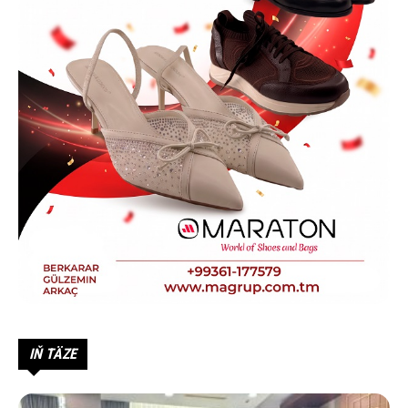
IŇ TÄZE