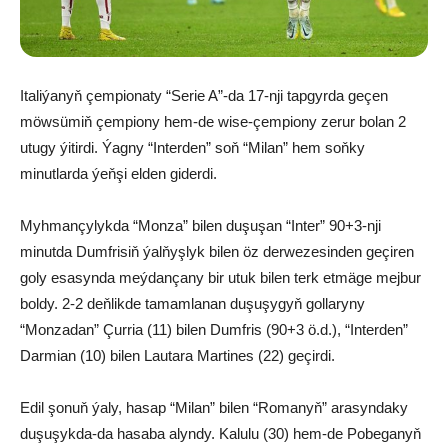
Italiýanyň çempionaty “Serie A”-da 17-nji tapgyrda geçen
möwsümiň çempiony hem-de wise-çempiony zerur bolan 2
utugy ýitirdi. Ýagny “Interden” soň “Milan” hem soňky
minutlarda ýeňşi elden giderdi.
Myhmançylykda “Monza” bilen duşuşan “Inter” 90+3-nji
minutda Dumfrisiň ýalňyşlyk bilen öz derwezesinden geçiren
goly esasynda meýdançany bir utuk bilen terk etmäge mejbur
boldy. 2-2 deňlikde tamamlanan duşuşygyň gollaryny
“Monzadan” Çurria (11) bilen Dumfris (90+3 ö.d.), “Interden”
Darmian (10) bilen Lautara Martines (22) geçirdi.
Edil şonuň ýaly, hasap “Milan” bilen “Romanyň” arasyndaky
duşuşykda-da hasaba alyndy. Kalulu (30) hem-de Pobeganyň