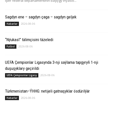
işler federal departamentiniň başlygy Inýasio...
Sagdyn ene – sagdyn çaga – sagdyn geljek
2026-08-06
Habarlar
“Nýukasl” tälimçisini täzeledi
2026-08-06
Futbol
UEFA Çempionlar Ligasynda 3-nji saýlama tapgyryň 1-nji
duşuşyklary geçirildi
2026-08-06
UEFA Çempionlar Ligasy
Türkmenistan–ÝHHG: netijeli gatnaşyklar ösdürilýär
2026-08-06
Habarlar