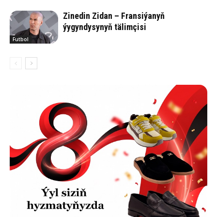
Zinedin Zidan – Fransiýanyň
ýygyndysynyň tälimçisi
Futbol