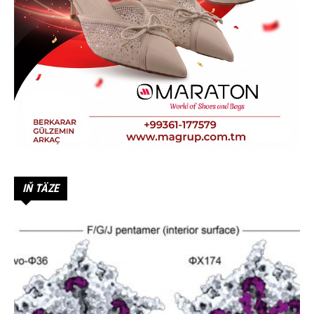
IŇ TÄZE