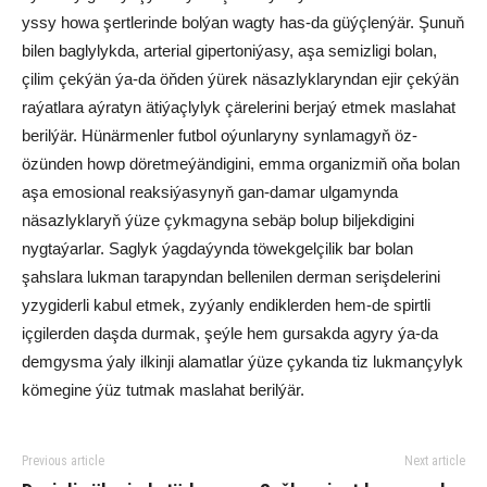
yssy howa şertlerinde bolýan wagty has-da güýçlenýär. Şunuň
bilen baglylykda, arterial gipertoniýasy, aşa semizligi bolan,
çilim çekýän ýa-da öňden ýürek näsazlyklaryndan ejir çekýän
raýatlara aýratyn ätiýaçlylyk çärelerini berjaý etmek maslahat
berilýär. Hünärmenler futbol oýunlaryny synlamagyň öz-
özünden howp döretmeýändigini, emma organizmiň oňa bolan
aşa emosional reaksiýasynyň gan-damar ulgamynda
näsazlyklaryň ýüze çykmagyna sebäp bolup biljekdigini
nygtaýarlar. Saglyk ýagdaýynda töwekgelçilik bar bolan
şahslara lukman tarapyndan bellenilen derman serişdelerini
yzygiderli kabul etmek, zyýanly endiklerden hem-de spirtli
içgilerden daşda durmak, şeýle hem gursakda agyry ýa-da
demgysma ýaly ilkinji alamatlar ýüze çykanda tiz lukmançylyk
kömegine ýüz tutmak maslahat berilýär.
Previous article
Next article