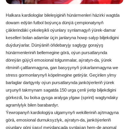
Halkara kardiologlar bileleşiginiň hünärmenleri häzirki wagtda
dowam edýän futbol boýunça dünýä çempionatynyň
çäklerindäki çekeleşikli oýunlary synlamagyň ýürek-damar
keselleri bolan adamlar üçin janlaryna howp salyp biljekdigini
duýdurýarlar. Dünýäniň öňdebaryjy saglygy goraýyş
hünärmenleriniň bellemegine görä, oýun pursatlarynda
döreýän güýçli emosional tolgunmalar, aýratyn-da, ýürek
ritminiň çaltlanmagyna, gan basyşynyň ýokarlanmagyna we
stress gormonlarynyň köpelmegine getirýär. Geçirilen ylmy
barlaglar dartgynly oýun pursatlarynda janköýerleriň ýürek
urşunyň takmynam sagatda 150 urga çenli ýetip biljekdigini
görkezdi, bu bolsa gysga aralyga ylgaw (sprint) wagtyndaky
agramlylyk bilen barabardyr.
Ýewropanyň kardiologiýa ulgamynyň wekilleriniň aýtmagyna
görä, emosional durnuksyzlyk, aýratyn-da, janköýerleriň
oýunlary göni ýaşyl meýdançada synlaýan hem-de anomal