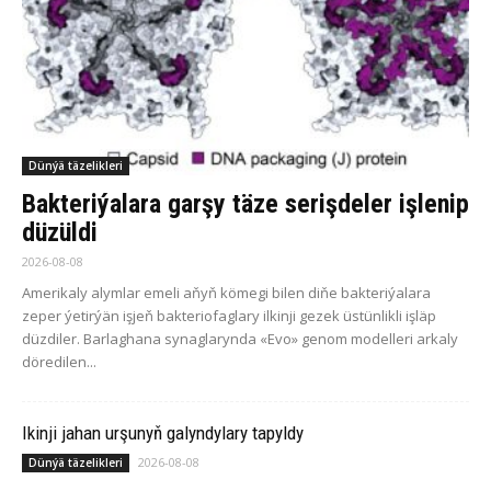
Dünýä täzelikleri
Bakteriýalara garşy täze serişdeler işlenip
düzüldi
2026-08-08
Amerikaly alymlar emeli aňyň kömegi bilen diňe bakteriýalara
zeper ýetirýän işjeň bakteriofaglary ilkinji gezek üstünlikli işläp
düzdiler. Barlaghana synaglarynda «Evo» genom modelleri arkaly
döredilen...
Ikinji jahan urşunyň galyndylary tapyldy
2026-08-08
Dünýä täzelikleri