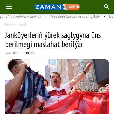
galyndylary tapyldy
·
Messiniň kakasy aradan çykdy
·
Belgiýada
Esasy
Saglyk
Janköýerleriň ýürek saglygyna üns
berilmegi maslahat berilýär
2026-06-13
65