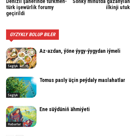
Denizli şäherinde türkmen-
Soňky minutda gazanylan
türk işewürlik forumy
ilkinji utuk
geçirildi
GYZYKLY BOLUP BILER
Az-azdan, ýöne ýygy-ýygydan iýmeli
Saglyk
Tomus pasly üçin peýdaly maslahatlar
Saglyk
Ene süý­dü­niň äh­mi­ýe­ti
Habarlar