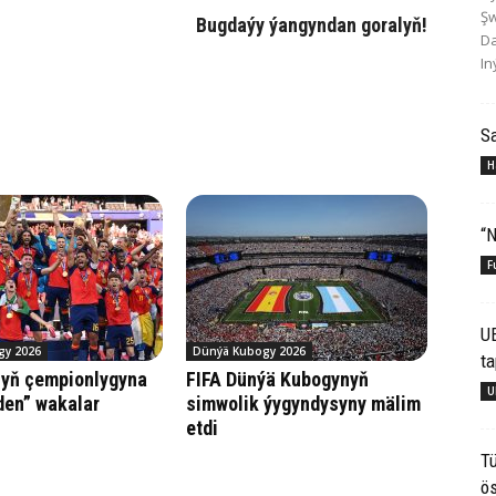
Şw
Bugdaýy ýangyndan goralyň!
Da
In
S
H
“N
F
U
gy 2026
Dünýä Kubogy 2026
ta
nyň çempionlygyna
FIFA Dünýä Kubogynyň
U
den” wakalar
simwolik ýygyndysyny mälim
etdi
Tü
ös