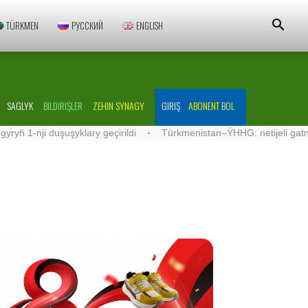
TÜRKMEN
РУССКИЙ
ENGLISH
SAGLYK
BILDIRIŞLER
ZEHIN SYNAGY
GIRIŞ
ABONENT BOL
duşuşyklary geçirildi
·
Türkmenistan–ÝHHG: netijeli gatnaşyklar ös