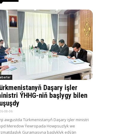
abarlar
ürkmenistanyň Daşary işler
inistri ÝHHG-niň başlygy bilen
uşuşdy
26-08-06
nji awgustda Türkmenistanyň Daşary işler ministri
aşid Meredow Ýewropada Howpsuzlyk we
zmatdaşlyk Guramasyna başlyklyk edýän