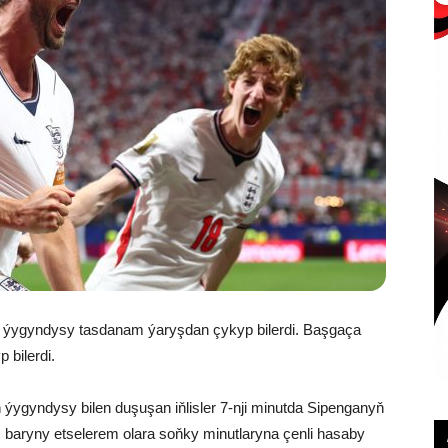
li ýygyndysy tasdanam ýaryşdan çykyp bilerdi. Başgaça
 bilerdi.
ýygyndysy bilen duşuşan iňlisler 7-nji minutda Sipenganyň
m baryny etselerem olara soňky minutlaryna çenli hasaby