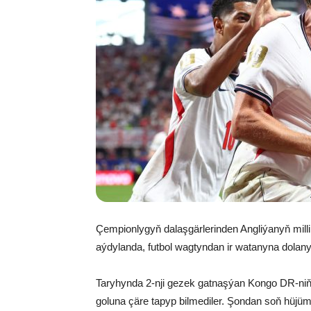
Çempionlygyň dalaşgärlerinden Angliýanyň mil
aýdylanda, futbol wagtyndan ir watanyna dolanyp
Taryhynda 2-nji gezek gatnaşýan Kongo DR-niň 
goluna çäre tapyp bilmediler. Şondan soň hüjü