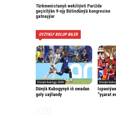
Türkmenistanyň wekiliýeti Parižde
geçirilýän 9-njy Bütindünýä kongresine
gatnaşýar
GYZYKLY BOLUP BILER
Dünýä Kubogy 2026
Dünýä Kubo
Dünýä Kubogynyň iň owadan
Ispaniýa
goly saýlandy
“yşarat e