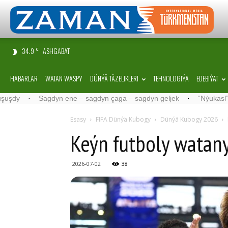
34.9
ASHGABAT
C
HABARLAR
WATAN WASPY
DÜNÝÄ TÄZELIKLERI
TEHNOLOGIÝA
EDEBIÝAT
Sagdyn ene – sagdyn çaga – sagdyn geljek
·
“Nýukasl” tälimçisini
Esasy
FIFA Dünýä Kubogy
Dünýä Kubogy 2026
Keýn futboly watan
2026-07-02
38