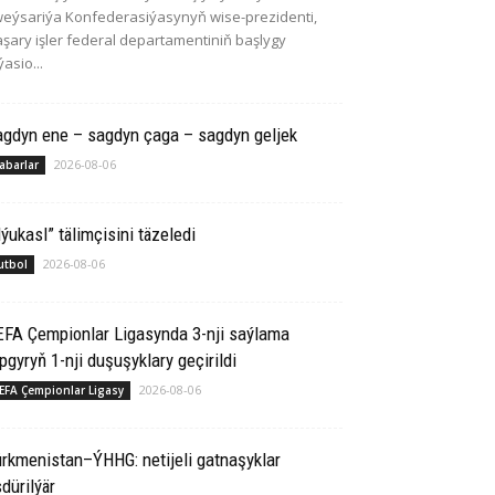
eýsariýa Konfederasiýasynyň wise-prezidenti,
şary işler federal departamentiniň başlygy
ýasio...
agdyn ene – sagdyn çaga – sagdyn geljek
2026-08-06
abarlar
ýukasl” tälimçisini täzeledi
2026-08-06
utbol
EFA Çempionlar Ligasynda 3-nji saýlama
pgyryň 1-nji duşuşyklary geçirildi
2026-08-06
EFA Çempionlar Ligasy
rkmenistan–ÝHHG: netijeli gatnaşyklar
dürilýär