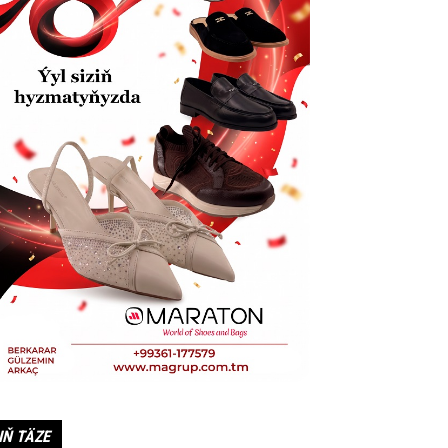
IŇ TÄZE