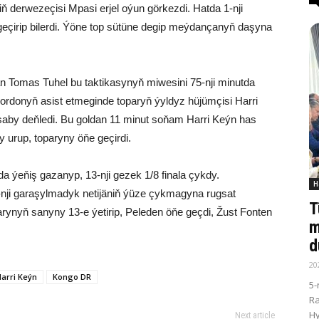
erwezeçisi Mpasi erjel oýun görkezdi. Hatda 1-nji
 geçirip bilerdi. Ýöne top sütüne degip meýdançanyň daşyna
an Tomas Tuhel bu taktikasynyň miwesini 75-nji minutda
ordonyň asist etmeginde toparyň ýyldyz hüjümçisi Harri
asaby deňledi. Bu goldan 11 minut soňam Harri Keýn has
 urup, toparyny öňe geçirdi.
 ýeňiş gazanyp, 13-nji gezek 1/8 finala çykdy.
H
-nji garaşylmadyk netijäniň ýüze çykmagyna rugsat
T
ynyň sanyny 13-e ýetirip, Peleden öňe geçdi, Žust Fonten
m
d
20
arri Keýn
Kongo DR
5-
R
Hy
Next article