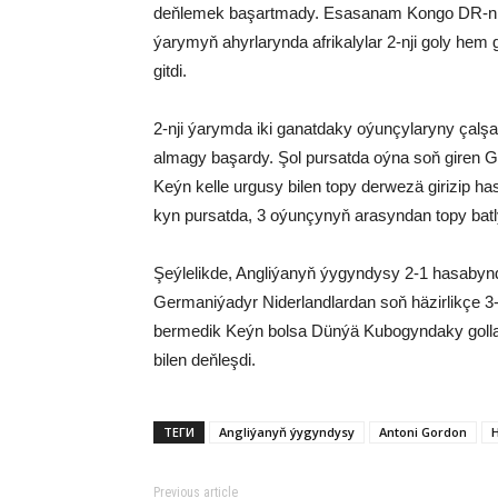
deňlemek başartmady. Esasanam Kongo DR-niň d
ýarymyň ahyrlarynda afrikalylar 2-nji goly hem
gitdi.
2-nji ýarymda iki ganatdaky oýunçylaryny çalş
almagy başardy. Şol pursatda oýna soň giren G
Keýn kelle urgusy bilen topy derwezä girizip h
kyn pursatda, 3 oýunçynyň arasyndan topy batly
Şeýlelikde, Angliýanyň ýygyndysy 2-1 hasabynda
Germaniýadyr Niderlandlardan soň häzirlikçe 3
bermedik Keýn bolsa Dünýä Kubogyndaky gollar
bilen deňleşdi.
ТЕГИ
Angliýanyň ýygyndysy
Antoni Gordon
H
Previous article