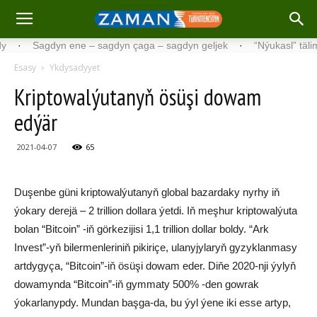
Sagdyn ene – sagdyn çaga – sagdyn geljek
·
“Nýukasl” tälimçisini
Esasy
Ykdysadyyet
Kriptowalýutanyň ösüşi dowam
edýär
2021-04-07
65
Duşenbe güni kriptowalýutanyň global bazardaky nyrhy iň
ýokary derejä – 2 trillion dollara ýetdi. Iň meşhur kriptowalýuta
bolan “Bitcoin” -iň görkezijisi 1,1 trillion dollar boldy. “Ark
Invest”-yň bilermenleriniň pikiriçe, ulanyjylaryň gyzyklanmasy
artdygyça, “Bitcoin”-iň ösüşi dowam eder. Diňe 2020-nji ýylyň
dowamynda “Bitcoin”-iň gymmaty 500% -den gowrak
ýokarlanypdy. Mundan başga-da, bu ýyl ýene iki esse artyp,