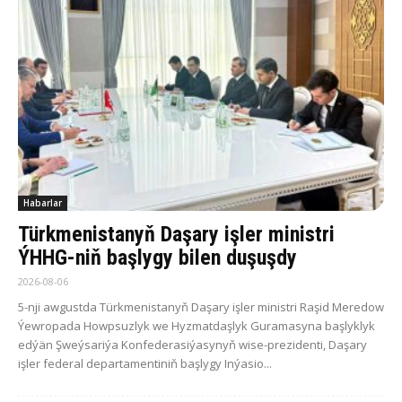
Habarlar
Türkmenistanyň Daşary işler ministri
ÝHHG-niň başlygy bilen duşuşdy
2026-08-06
5-nji awgustda Türkmenistanyň Daşary işler ministri Raşid Meredow
Ýewropada Howpsuzlyk we Hyzmatdaşlyk Guramasyna başlyklyk
edýän Şweýsariýa Konfederasiýasynyň wise-prezidenti, Daşary
işler federal departamentiniň başlygy Inýasio...