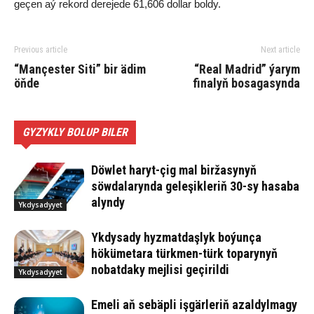
geçen aý rekord derejede 61,606 dollar boldy.
Previous article
Next article
“Mançester Siti” bir ädim
“Real Madrid” ýarym
öňde
finalyň bosagasynda
GYZYKLY BOLUP BILER
Döwlet haryt-çig mal biržasynyň
söwdalarynda geleşikleriň 30-sy hasaba
alyndy
Ykdysadyyet
Ykdysady hyzmatdaşlyk boýunça
hökümetara türkmen-türk toparynyň
nobatdaky mejlisi geçirildi
Ykdysadyyet
Emeli aň sebäpli işgärleriň azaldylmagy