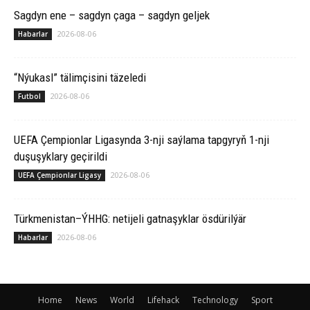
Sagdyn ene – sagdyn çaga – sagdyn geljek
2026-08-06
Habarlar
“Nýukasl” tälimçisini täzeledi
2026-08-06
Futbol
UEFA Çempionlar Ligasynda 3-nji saýlama tapgyryň 1-nji
duşuşyklary geçirildi
2026-08-06
UEFA Çempionlar Ligasy
Türkmenistan–ÝHHG: netijeli gatnaşyklar ösdürilýär
2026-08-06
Habarlar
Home
News
World
Lifehack
Technology
Sport