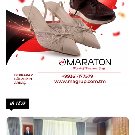
IŇ TÄZE