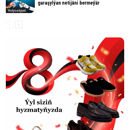
garaşylýan netijäni bermeýär
Ykdysadyyet