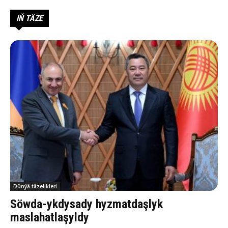
IŇ TÄZE
Dünýä täzelikleri
Söwda-ykdysady hyzmatdaşlyk
maslahatlaşyldy