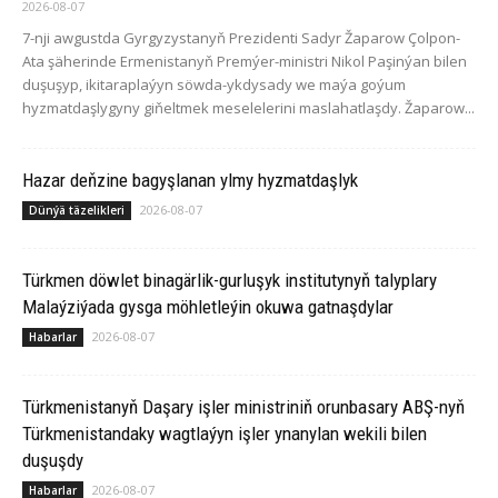
2026-08-07
7-nji awgustda Gyrgyzystanyň Prezidenti Sadyr Žaparow Çolpon-
Ata şäherinde Ermenistanyň Premýer-ministri Nikol Paşinýan bilen
duşuşyp, ikitaraplaýyn söwda-ykdysady we maýa goýum
hyzmatdaşlygyny giňeltmek meselelerini maslahatlaşdy. Žaparow...
Hazar deňzine bagyşlanan ylmy hyzmatdaşlyk
2026-08-07
Dünýä täzelikleri
Türkmen döwlet binagärlik-gurluşyk institutynyň talyplary
Malaýziýada gysga möhletleýin okuwa gatnaşdylar
2026-08-07
Habarlar
Türkmenistanyň Daşary işler ministriniň orunbasary ABŞ-nyň
Türkmenistandaky wagtlaýyn işler ynanylan wekili bilen
duşuşdy
2026-08-07
Habarlar