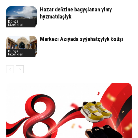
Hazar deňzine bagyşlanan ylmy
hyzmatdaşlyk
Dünýä
täzelikleri
Merkezi Aziýada syýahatçylyk ösüşi
Dünýä
täzelikleri