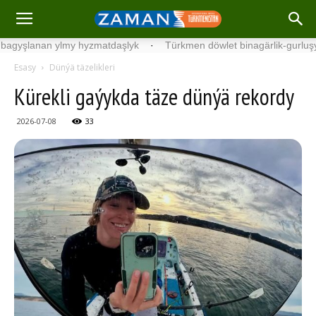
anan ylmy hyzmatdaşlyk
·
Türkmen döwlet binagärlik-gurluşyk insti
Esasy
Dünýä täzelikleri
Kürekli gaýykda täze dünýä rekordy
2026-07-08
33