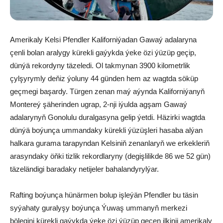
Amerikaly Kelsi Pfendler Kaliforniýadan Gawaý adalaryna
çenli bolan aralygy kürekli gaýykda ýeke özi ýüzüp geçip,
dünýä rekordyny täzeledi. Ol takmynan 3900 kilometrlik
çylşyrymly deňiz ýoluny 44 günden hem az wagtda söküp
geçmegi başardy. Türgen zenan maý aýynda Kaliforniýanyň
Montereý şäherinden ugrap, 2-nji iýulda agşam Gawaý
adalarynyň Gonolulu duralgasyna gelip ýetdi. Häzirki wagtda
dünýä boýunça ummandaky kürekli ýüzüşleri hasaba alýan
halkara gurama tarapyndan Kelsiniň zenanlaryň we erkekleriň
arasyndaky öňki tizlik rekordlaryny (degişlilikde 86 we 52 gün)
täzeländigi baradaky netijeler bahalandyrylýar.
Rafting boýunça hünärmen bolup işleýän Pfendler bu täsin
syýahaty guralyşy boýunça Ýuwaş ummanyň merkezi
bölegini kürekli gaýykda ýeke özi ýüzüp geçen ilkinji amerikaly