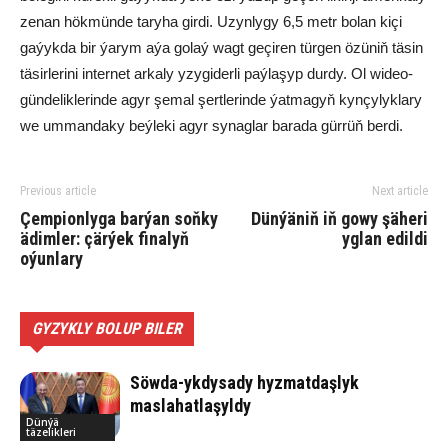
zenan hökmünde taryha girdi. Uzynlygy 6,5 metr bolan kiçi
gaýykda bir ýarym aýa golaý wagt geçiren türgen özüniň täsin
täsirlerini internet arkaly yzygiderli paýlaşyp durdy. Ol wideo-
gündeliklerinde agyr şemal şertlerinde ýatmagyň kynçylyklary
we ummandaky beýleki agyr synaglar barada gürrüň berdi.
Previous article
Next article
Çempionlyga barýan soňky
Dünýäniň iň gowy şäheri
ädimler: çärýek finalyň
yglan edildi
oýunlary
GYZYKLY BOLUP BILER
Söwda-ykdysady hyzmatdaşlyk
maslahatlaşyldy
Dünýä
täzelikleri