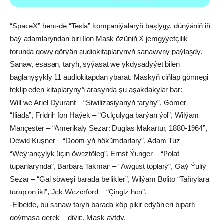
“SpaceX” hem-de “Tesla” kompaniýalaryň başlygy, dünýäniň iň
baý adamlaryndan biri Ilon Mask özüniň X jemgyýetçilik
torunda gowy görýän audiokitaplarynyň sanawyny paýlaşdy.
Sanaw, esasan, taryh, syýasat we ykdysadyýet bilen
baglanyşykly 11 audiokitapdan ybarat. Maskyň diňläp görmegi
teklip eden kitaplarynyň arasynda şu aşakdakylar bar:
Will we Ariel Dýurant – “Siwilizasiýanyň taryhy”, Gomer –
“Iliada”, Fridrih fon Haýek – “Gulçulyga barýan ýol”, Wilýam
Mançester – “Amerikaly Sezar: Duglas Makartur, 1880-1964”,
Dewid Kuşner – “Doom-yň hökümdarlary”, Adam Tuz –
“Weýrançylyk üçin öweztöleg”, Ernst Ýunger – “Polat
tupanlarynda”, Barbara Takman – “Awgust toplary”, Gaý Ýuliý
Sezar – “Gal söweşi barada bellikler”, Wilýam Bolito “Taňrylara
tarap on iki”, Jek Wezerford – “Çingiz han”.
-Elbetde, bu sanaw taryh barada köp pikir edýänleri biparh
goýmasa gerek – diýip, Mask aýtdy.