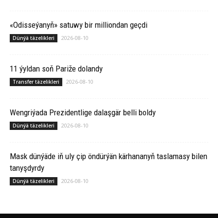
«Odisseýanyň» satuwy bir milliondan geçdi
2026-08-10
Dünýä täzelikleri
11 ýyldan soň Pariže dolandy
2026-08-10
Transfer täzelikleri
Wengriýada Prezidentlige dalaşgär belli boldy
2026-08-10
Dünýä täzelikleri
Mask dünýäde iň uly çip öndürýän kärhananyň taslamasy bilen
tanyşdyrdy
2026-08-10
Dünýä täzelikleri