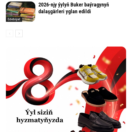
2026-njy ýylyň Buker baýragynyň
dalaşgärleri yglan edildi
Edebiýat