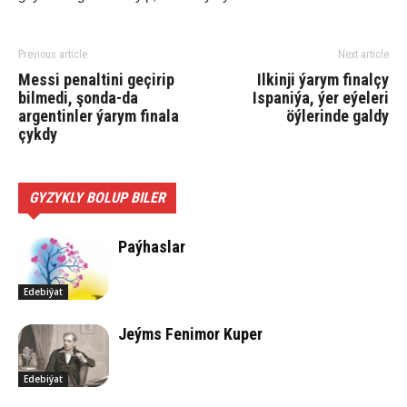
Previous article
Next article
Messi penaltini geçirip
Ilkinji ýarym finalçy
bilmedi, şonda-da
Ispaniýa, ýer eýeleri
argentinler ýarym finala
öýlerinde galdy
çykdy
GYZYKLY BOLUP BILER
Paýhaslar
Edebiýat
Jeýms Fenimor Kuper
Edebiýat