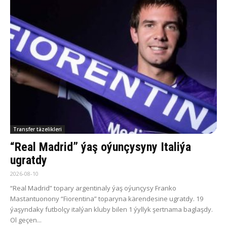
Transfer täzelikleri
“Real Madrid” ýaş oýunçysyny Italiýa
ugratdy
2026-08-10
“Real Madrid” topary argentinaly ýaş oýunçysy Franko
Mastantuonony “Fiorentina” toparyna kärendesine ugratdy. 19
ýaşyndaky futbolçy italýan kluby bilen 1 ýyllyk şertnama baglaşdy.
Ol geçen...