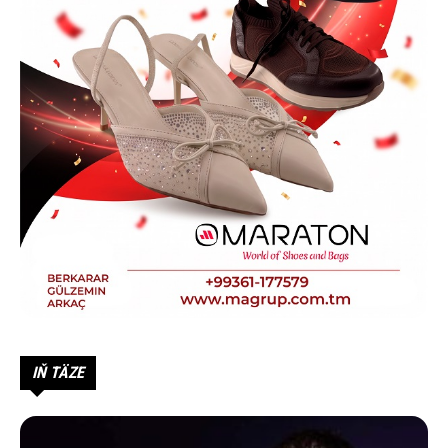
IŇ TÄZE