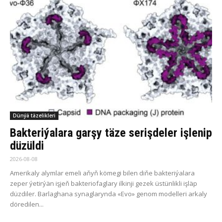
Dünýä täzelikleri
Bakteriýalara garşy täze serişdeler işlenip
düzüldi
2026-08-08
Amerikaly alymlar emeli aňyň kömegi bilen diňe bakteriýalara
zeper ýetirýän işjeň bakteriofaglary ilkinji gezek üstünlikli işläp
düzdiler. Barlaghana synaglarynda «Evo» genom modelleri arkaly
döredilen...