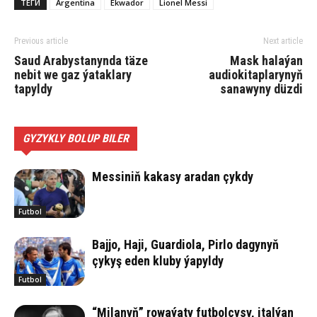
ТЕГИ
Argentina
Ekwador
Lionel Messi
Previous article
Next article
Saud Arabystanynda täze
Mask halaýan
nebit we gaz ýataklary
audiokitaplarynyň
tapyldy
sanawyny düzdi
GYZYKLY BOLUP BILER
Messiniň kakasy aradan çykdy
Futbol
Bajjo, Haji, Guardiola, Pirlo dagynyň
çykyş eden kluby ýapyldy
Futbol
“Milanyň” rowaýaty futbolçysy, italýan