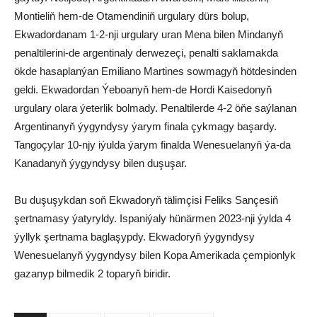
Montieliň hem-de Otamendiniň urgulary dürs bolup,
Ekwadordanam 1-2-nji urgulary uran Mena bilen Mindanyň
penaltilerini-de argentinaly derwezeçi, penalti saklamakda
ökde hasaplanýan Emiliano Martines sowmagyň hötdesinden
geldi. Ekwadordan Ýeboanyň hem-de Hordi Kaisedonyň
urgulary olara ýeterlik bolmady. Penaltilerde 4-2 öňe saýlanan
Argentinanyň ýygyndysy ýarym finala çykmagy başardy.
Tangoçylar 10-njy iýulda ýarym finalda Wenesuelanyň ýa-da
Kanadanyň ýygyndysy bilen duşuşar.
Bu duşuşykdan soň Ekwadoryň tälimçisi Feliks Sançesiň
şertnamasy ýatyryldy. Ispaniýaly hünärmen 2023-nji ýylda 4
ýyllyk şertnama baglaşypdy. Ekwadoryň ýygyndysy
Wenesuelanyň ýygyndysy bilen Kopa Amerikada çempionlyk
gazanyp bilmedik 2 toparyň biridir.