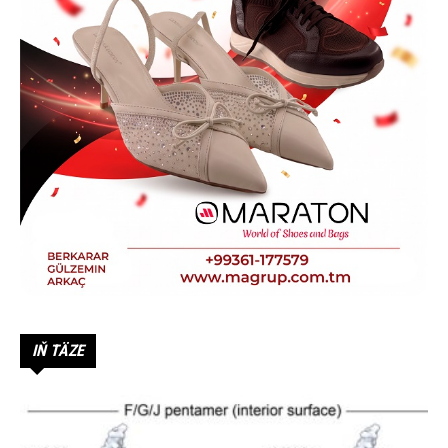
IŇ TÄZE