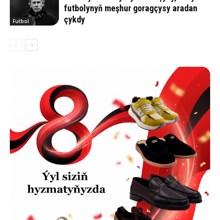
futbolynyň meşhur goragçysy aradan
çykdy
Futbol