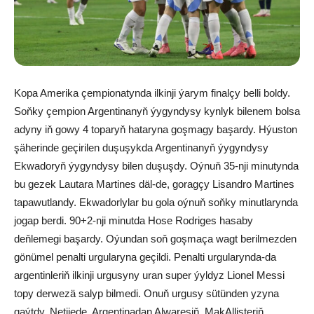
Kopa Amerika çempionatynda ilkinji ýarym finalçy belli boldy.
Soňky çempion Argentinanyň ýygyndysy kynlyk bilenem bolsa
adyny iň gowy 4 toparyň hataryna goşmagy başardy. Hýuston
şäherinde geçirilen duşuşykda Argentinanyň ýygyndysy
Ekwadoryň ýygyndysy bilen duşuşdy. Oýnuň 35-nji minutynda
bu gezek Lautara Martines däl-de, goragçy Lisandro Martines
tapawutlandy. Ekwadorlylar bu gola oýnuň soňky minutlarynda
jogap berdi. 90+2-nji minutda Hose Rodriges hasaby
deňlemegi başardy. Oýundan soň goşmaça wagt berilmezden
gönümel penalti urgularyna geçildi. Penalti urgularynda-da
argentinleriň ilkinji urgusyny uran super ýyldyz Lionel Messi
topy derwezä salyp bilmedi. Onuň urgusy sütünden yzyna
gaýtdy. Netijede, Argentinadan Alwaresiň, MakAllisteriň,