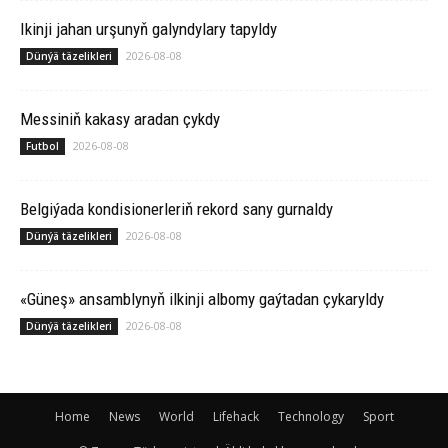
Ikinji jahan urşunyň galyndylary tapyldy
2026-08-08
Dünýä täzelikleri
Messiniň kakasy aradan çykdy
2026-08-08
Futbol
Belgiýada kondisionerleriň rekord sany gurnaldy
2026-08-08
Dünýä täzelikleri
«Güneş» ansamblynyň ilkinji albomy gaýtadan çykaryldy
2026-08-08
Dünýä täzelikleri
Home
News
World
Lifehack
Technology
Sport