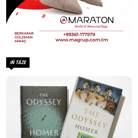
IŇ TÄZE