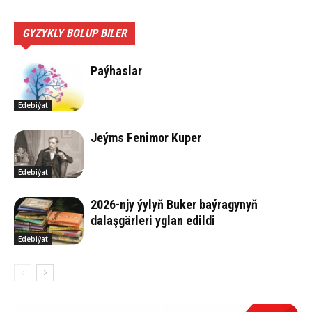
GYZYKLY BOLUP BILER
Paýhaslar
Edebiýat
Jeýms Fenimor Kuper
Edebiýat
2026-njy ýylyň Buker baýragynyň
dalaşgärleri yglan edildi
Edebiýat