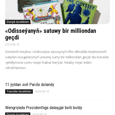
Dünýä täzelikleri
«Odisseýanyň» satuwy bir milliondan
geçdi
2026-08-10
Gomeriň meşhur «Odisseýa» eposynyň iňlis dilindäki terjimesiniň
satylan nusgalarynyň umumy sany bir milliondan geçdi. Bu barada
«phillyvoice.com» neşiri habar berýär. Kitaby neşir eden
«W.W.Norton...
11 ýyldan soň Pariže dolandy
2026-08-10
Transfer täzelikleri
Wengriýada Prezidentlige dalaşgär belli boldy
2026-08-10
Dünýä täzelikleri