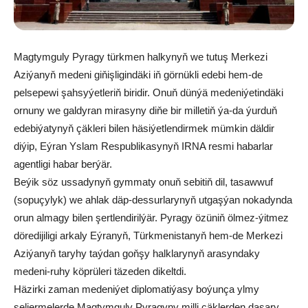
Magtymguly Pyragy türkmen halkynyň we tutuş Merkezi
Aziýanyň medeni giňişligindäki iň görnükli edebi hem-de
pelsepewi şahsyýetleriň biridir. Onuň dünýä medeniýetindäki
ornuny we galdyran mirasyny diňe bir milletiň ýa-da ýurduň
edebiýatynyň çäkleri bilen häsiýetlendirmek mümkin däldir
diýip, Eýran Yslam Respublikasynyň IRNA resmi habarlar
agentligi habar berýär.
Beýik söz ussadynyň gymmaty onuň sebitiň dil, tasawwuf
(sopuçylyk) we ahlak däp-dessurlarynyň utgaşýan nokadynda
orun almagy bilen şertlendirilýär. Pyragy özüniň ölmez-ýitmez
döredijiligi arkaly Eýranyň, Türkmenistanyň hem-de Merkezi
Aziýanyň taryhy taýdan goňşy halklarynyň arasyndaky
medeni-ruhy köprüleri täzeden dikeltdi.
Häzirki zaman medeniýet diplomatiýasy boýunça ylmy
seljermelerde Magtymguly Pyragyny milli çäklerden daşary