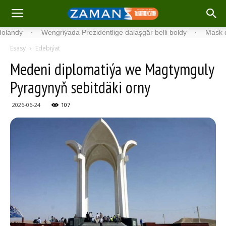
·
Wengriýada Prezidentlige dalaşgär belli boldy
·
Mask dünýäde 
Esasy
Edebiýat
Medeni diplomatiýa we Magtymguly
Pyragynyň sebitdäki orny
2026-06-24
107