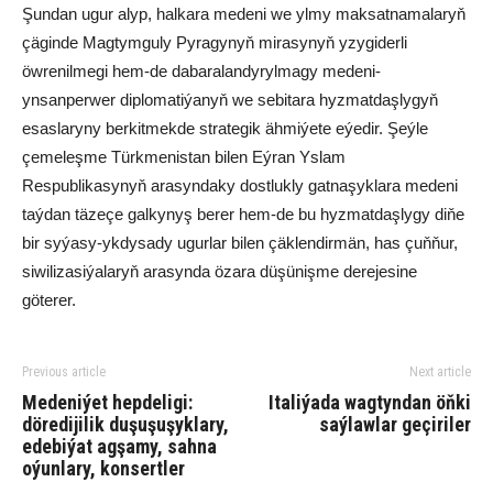
Şundan ugur alyp, halkara medeni we ylmy maksatnamalaryň
çäginde Magtymguly Pyragynyň mirasynyň yzygiderli
öwrenilmegi hem-de dabaralandyrylmagy medeni-
ynsanperwer diplomatiýanyň we sebitara hyzmatdaşlygyň
esaslaryny berkitmekde strategik ähmiýete eýedir. Şeýle
çemeleşme Türkmenistan bilen Eýran Yslam
Respublikasynyň arasyndaky dostlukly gatnaşyklara medeni
taýdan täzeçe galkynyş berer hem-de bu hyzmatdaşlygy diňe
bir syýasy-ykdysady ugurlar bilen çäklendirmän, has çuňňur,
siwilizasiýalaryň arasynda özara düşünişme derejesine
göterer.
Previous article
Next article
Medeniýet hepdeligi:
Italiýada wagtyndan öňki
döredijilik duşuşuşyklary,
saýlawlar geçiriler
edebiýat agşamy, sahna
oýunlary, konsertler