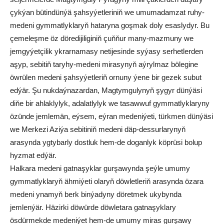
çykýan bütindünýä şahsyýetleriniň we umumadamzat ruhy-
medeni gymmatlyklaryň hataryna goşmak doly esaslydyr. Bu
çemeleşme öz döredijiliginiň çuňňur many-mazmuny we
jemgyýetçilik ykrarnamasy netijesinde syýasy serhetlerden
aşyp, sebitiň taryhy-medeni mirasynyň aýrylmaz bölegine
öwrülen medeni şahsyýetleriň ornuny ýene bir gezek subut
edýär. Şu nukdaýnazardan, Magtymgulynyň şygyr dünýäsi
diňe bir ahlaklylyk, adalatlylyk we tasawwuf gymmatlyklaryny
özünde jemlemän, eýsem, eýran medeniýeti, türkmen dünýäsi
we Merkezi Aziýa sebitiniň medeni däp-dessurlarynyň
arasynda ygtybarly dostluk hem-de doganlyk köprüsi bolup
hyzmat edýär.
Halkara medeni gatnaşyklar gurşawynda şeýle umumy
gymmatlyklaryň ähmiýeti olaryň döwletleriň arasynda özara
medeni ynamyň berk binýadyny döretmek ukybynda
jemlenýär. Häzirki döwürde döwletara gatnaşyklary
ösdürmekde medeniýet hem-de umumy miras gurşawy