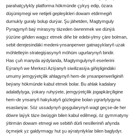
parahatçylykly platforma hökmünde çykyş edip, özara
düşünişmegi we netijeli gepleşikleri dowam etdirmegiň
durnukly guraly bolup durýar. Şu jähetden, Magtymguly
Pyragynyň baý mirasyny täzeden öwrenmek we dünýä
ýüzüne giňden wagyz etmek diňe bir edebi-ylmy çäre bolman,
sebit derejesindäki medeni-ynsanperwer gatnaşyklaryň uzak
möhletleýin strategiýasynyň möhüm ugurlarynyň biridir.
Has çuň manyda aýdylanda, Magtymgulynyň eserlerini
Eýranyň we Merkezi Aziýanyň siwilizasiýa giňişligindäki
umumy jemgyýetçilik ahlagynyň hem-de ynsanperwerliginiň
beýany hökmünde kabul etmek bolar. Bu ahlak kadalary
adalatlylyga, ýokary ruhyýete, jemgyýetçilik jogapkärçiligine
hem-de ynsanyň hakykatyň gözlegine bolan ygrarlylygyna
esaslanýar. Söz ussadynyň goşgularynyň wagt geçse-de her
döwre laýyk täze öwüşgin bilen kabul edilmegi, öz gymmatyny
ýitirmän dowam etmegi we sebitiň dürli nesilleriniň aňynda
öçmejek yz galdyrmagy hut şu aýratynlyklar bilen baglydyr.