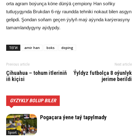
orta agram boýunça köne dünýä çempiony Han soňky
tutluşygynda Brukdan 6-njy raundda tehniki nokaut bilen asgyn
gelipdi. Şondan soňam geçen ýylyň maý aýynda karýerasyny
tamamlandygyny aýdypdy.
ТЕГИ
amir han
boks
doping
Previous article
Next article
Çi­hua­hua – to­hum it­le­ri­niň
Ýyldyz futbolça 8 oýunlyk
iň ki­çi­si
jerime berildi
GYZYKLY BOLUP BILER
Pogaçara ýene taý tapylmady
Sport