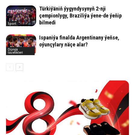
Türkiýäniň ýygyndysynyň 2-nji
çempionlygy, Braziliýa ýene-de ýeňip
bilmedi
Sport
Ispaniýa finalda Argentinany ýeňse,
oýunçylary näçe alar?
Dünýä
täzelikleri