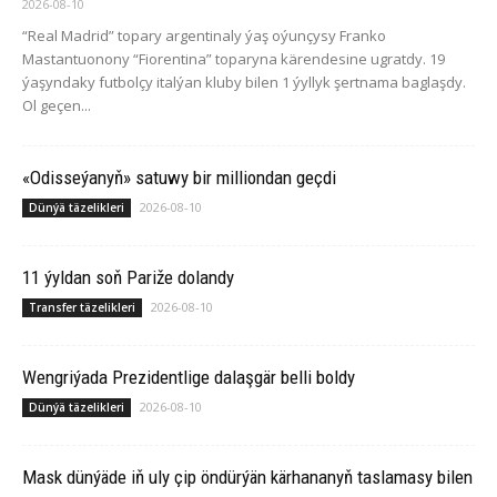
2026-08-10
“Real Madrid” topary argentinaly ýaş oýunçysy Franko
Mastantuonony “Fiorentina” toparyna kärendesine ugratdy. 19
ýaşyndaky futbolçy italýan kluby bilen 1 ýyllyk şertnama baglaşdy.
Ol geçen...
«Odisseýanyň» satuwy bir milliondan geçdi
2026-08-10
Dünýä täzelikleri
11 ýyldan soň Pariže dolandy
2026-08-10
Transfer täzelikleri
Wengriýada Prezidentlige dalaşgär belli boldy
2026-08-10
Dünýä täzelikleri
Mask dünýäde iň uly çip öndürýän kärhananyň taslamasy bilen