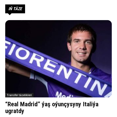
IŇ TÄZE
Transfer täzelikleri
“Real Madrid” ýaş oýunçysyny Italiýa
ugratdy