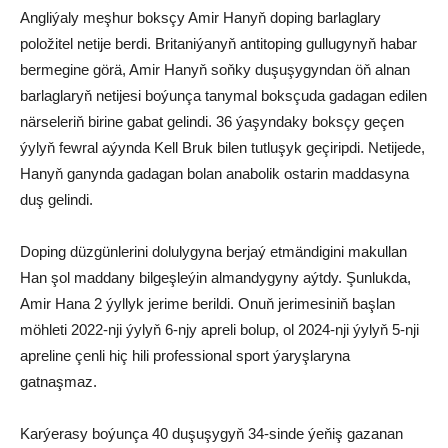
Angliýaly meşhur boksçy Amir Hanyň doping barlaglary
položitel netije berdi. Britaniýanyň antitoping gullugynyň habar
bermegine görä, Amir Hanyň soňky duşuşygyndan öň alnan
barlaglaryň netijesi boýunça tanymal boksçuda gadagan edilen
närseleriň birine gabat gelindi. 36 ýaşyndaky boksçy geçen
ýylyň fewral aýynda Kell Bruk bilen tutluşyk geçiripdi. Netijede,
Hanyň ganynda gadagan bolan anabolik ostarin maddasyna
duş gelindi.
Doping düzgünlerini dolulygyna berjaý etmändigini makullan
Han şol maddany bilgeşleýin almandygyny aýtdy. Şunlukda,
Amir Hana 2 ýyllyk jerime berildi. Onuň jerimesiniň başlan
möhleti 2022-nji ýylyň 6-njy apreli bolup, ol 2024-nji ýylyň 5-nji
apreline çenli hiç hili professional sport ýaryşlaryna
gatnaşmaz.
Karýerasy boýunça 40 duşuşygyň 34-sinde ýeňiş gazanan