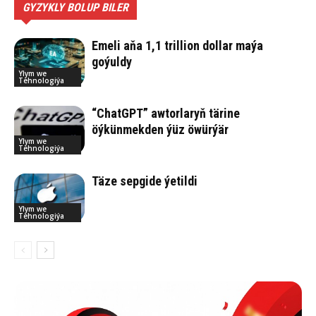
GYZYKLY BOLUP BILER
Emeli aňa 1,1 trillion dollar maýa
goýuldy
Ylym we
Tehnologiýa
“ChatGPT” awtorlaryň tärine
öýkünmekden ýüz öwürýär
Ylym we
Tehnologiýa
Tä­ze sep­gi­de ýe­til­di
Ylym we
Tehnologiýa