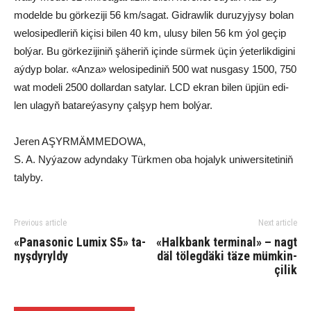
mo­del­de bu gör­ke­zi­ji 56 km/sa­gat. Gid­raw­lik du­ru­zy­jy­sy bo­lan
we­lo­si­ped­le­riň ki­çi­si bi­len 40 km, ulu­sy bi­len 56 km ýol ge­çip
bol­ýar. Bu gör­ke­zi­ji­niň şä­he­riň için­de sür­mek üçin ýe­ter­lik­di­gi­ni
aý­dyp bo­lar. «An­za» we­lo­si­pe­di­niň 500 wat nus­ga­sy 1500, 750
wat mo­de­li 2500 dol­lar­dan sa­ty­lar. LCD ek­ran bi­len üp­jün edi­
len ula­gyň ba­ta­re­ýa­sy­ny çal­şyp hem bol­ýar.
Jeren AŞYRMÄMMEDOWA,
S. A. Nyýazow adyndaky Türkmen oba hojalyk uniwersitetiniň
talyby.
Previous article
Next article
«Pa­na­so­nic Lu­mix S5» ta­
«Halk­bank ter­mi­nal» – nagt
nyş­dy­ryl­dy
däl tö­leg­dä­ki tä­ze müm­kin­
çi­lik