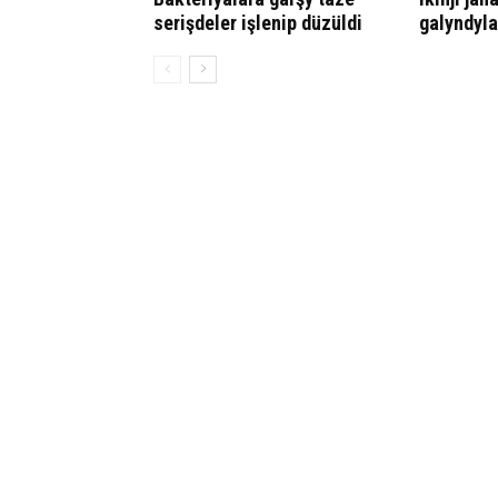
serişdeler işlenip düzüldi
galyndyla