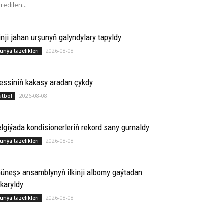
redilen...
inji jahan urşunyň galyndylary tapyldy
2026-08-08
ünýä täzelikleri
essiniň kakasy aradan çykdy
2026-08-08
utbol
lgiýada kondisionerleriň rekord sany gurnaldy
2026-08-08
ünýä täzelikleri
üneş» ansamblynyň ilkinji albomy gaýtadan
karyldy
2026-08-08
ünýä täzelikleri