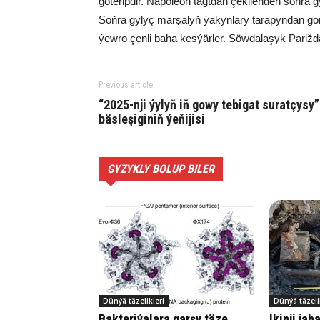
göteripdir. Napoleon tagtdan çekilenden soňra 
Soňra gylyç marşalyň ýakynlary tarapyndan gora
ýewro çenli baha kesýärler. Söwdalaşyk Pariž
Previous article
“2025-nji ýylyň iň gowy tebigat suratçysy”
bäsleşiginiň ýeňijisi
GYZYKLY BOLUP BILER
Dünýä täzelikleri
Dünýä täzeli
Bakteriýalara garşy täze
Ikinji ja