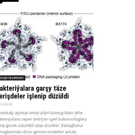
ünýä täzelikleri
akteriýalara garşy täze
erişdeler işlenip düzüldi
26-08-08
erikaly alymlar emeli aňyň kömegi bilen diňe
kteriýalara zeper ýetirýän işjeň bakteriofaglary
kinji gezek üstünlikli işläp düzdiler. Barlaghana
naglarynda «Evo» genom modelleri arkaly