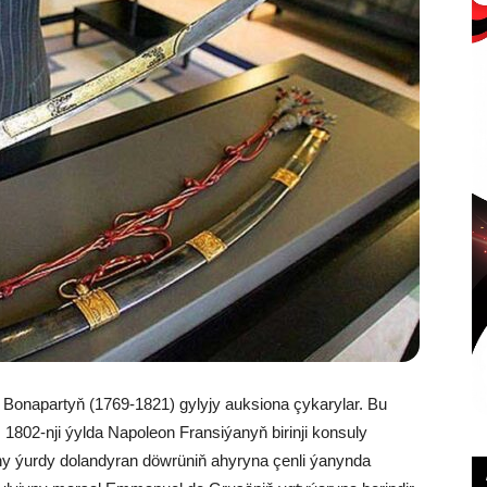
Bonapartyň (1769-1821) gylyjy auksiona çykarylar. Bu
 1802-nji ýylda Napoleon Fransiýanyň birinji konsuly
jyny ýurdy dolandyran döwrüniň ahyryna çenli ýanynda