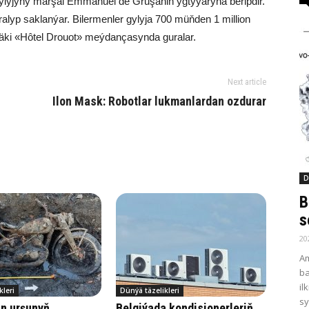
gylyjyny marşal Emmanuel de Gruşäniň ygtyýaryna beripdir.
lyp saklanýar. Bilermenler gylyja 700 müňden 1 million
däki «Hôtel Drouot» meýdançasynda guralar.
Next article
Ilon Mask: Robotlar lukmanlardan ozdurar
D
B
s
20
Am
ba
il
kleri
Dünýä täzelikleri
sy
han urşunyň
Belgiýada kondisionerleriň