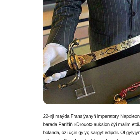
22-nji maýda Fransiýanyň imperatory Napoleon 
barada Parižiň «Drouot» auksion öýi mälim etdi.
bolanda, özi üçin gylyç sargyt edipdir. Ol gyly