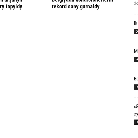
dö
ry tapyldy
rekord sany gurnaldy
Ik
D
M
F
Be
D
«G
çy
D