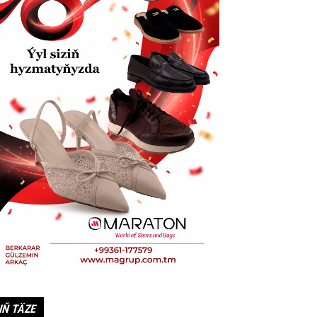
IŇ TÄZE