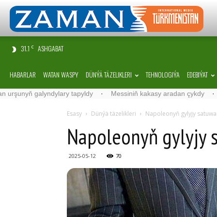
31.1
ASHGABAT
C
HABARLAR
WATAN WASPY
DÜNÝÄ TÄZELIKLERI
TEHNOLOGIÝA
EDEBIÝAT
yň galyndylary tapyldy
·
Messiniň kakasy aradan çykdy
·
Belgiýa
Esasy
Dünýä täzelikleri
Napoleonyň gylyjy satuwa 
Napoleonyň gylyjy 
2025-05-12
70