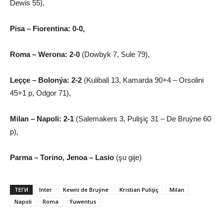
Dewis 55),
Pisa – Fiorentina: 0-0,
Roma – Werona: 2-0
(Dowbyk 7, Sule 79),
Leççe – Bolonýa: 2-2
(Kulibali 13, Kamarda 90+4 – Orsolini
45+1 p, Odgor 71),
Milan – Napoli: 2-1
(Salemakers 3, Pulişiç 31 – De Bruýne 60
p),
Parma – Torino, Jenoa – Lasio
(şu gije)
ТЕГИ
Inter
Kewni de Bruýne
Kristian Pulişiç
Milan
Napoli
Roma
Ýuwentus