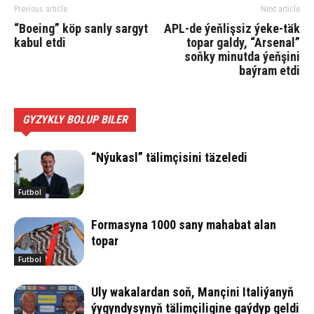
Previous article
Next article
“Boeing” köp sanly sargyt
APL-de ýeňlişsiz ýeke-täk
kabul etdi
topar galdy, “Arsenal”
soňky minutda ýeňşini
baýram etdi
GYZYKLY BOLUP BILER
“Nýukasl” tälimçisini täzeledi
Futbol
Formasyna 1000 sany mahabat alan
topar
Futbol
Uly wakalardan soň, Mançini Italiýanyň
ýygyndysynyň tälimçiligine gaýdyp geldi