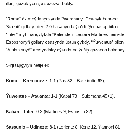
ilkinji gezek ýeňlişe sezewar boldy.
“Roma” öz meýdançasynda “Weronany” Dowbyk hem-de
Suleniň gollary bilen 2-0 hasabynda ýeňdi. Şol hasap bilen
“Inter” myhmançylykda “Kaliariden” Lautara Martines hem-de
Espositonyň gollary esasynda üstün çykdy. “Ýuwentus” bilen
“Atalantanyň” arasyndaky oýunda-da ýeňiş gazanan bolmady.
5-nji tapgyryň netijeler:
Komo – Kremoneze: 1-1
(Pas 32 – Baskirotto 69),
Ýuwentus – Atalanta: 1-1
(Kabal 78 – Sulemana 45+1),
Kaliari – Inter: 0-2
(Martines 9, Esposito 82),
Sassuolo – Udineze: 3-1
(Loriente 8, Kone 12, Ýannoni 81 –