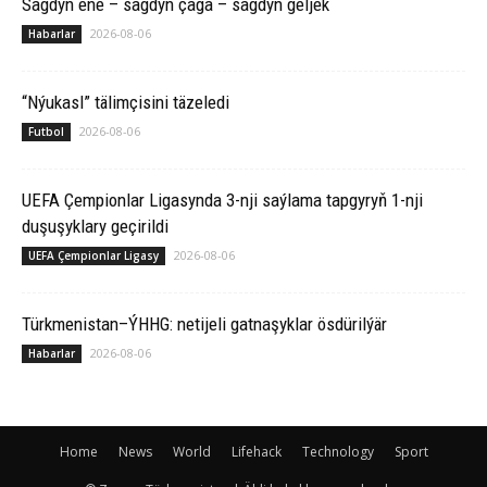
Sagdyn ene – sagdyn çaga – sagdyn geljek
2026-08-06
Habarlar
“Nýukasl” tälimçisini täzeledi
2026-08-06
Futbol
UEFA Çempionlar Ligasynda 3-nji saýlama tapgyryň 1-nji
duşuşyklary geçirildi
2026-08-06
UEFA Çempionlar Ligasy
Türkmenistan–ÝHHG: netijeli gatnaşyklar ösdürilýär
2026-08-06
Habarlar
Home
News
World
Lifehack
Technology
Sport