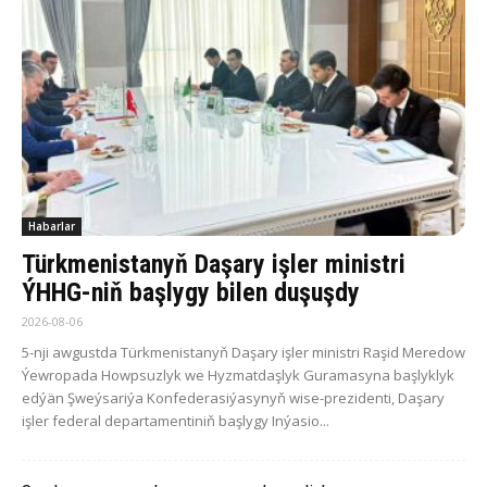
Habarlar
Türkmenistanyň Daşary işler ministri
ÝHHG-niň başlygy bilen duşuşdy
2026-08-06
5-nji awgustda Türkmenistanyň Daşary işler ministri Raşid Meredow
Ýewropada Howpsuzlyk we Hyzmatdaşlyk Guramasyna başlyklyk
edýän Şweýsariýa Konfederasiýasynyň wise-prezidenti, Daşary
işler federal departamentiniň başlygy Inýasio...