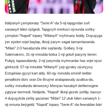
Italiýanyň çempionaty “Serie A”-da 5-nji tapgyrdan soň
sanawyň lideri üýtgedi. Tapgyryň merkezi oýnunda soňky
çempion “Napoli” topary “Milanyň” myhmany boldy. Duşuşyga
ýer eýeleri erjel başlap, ilkinji ýarym sagat tamamlananda
“Milan” 2-0 hasabynda öňe saýlandy. Gollary 3-nji
Salemakers, 31-nji minutda bolsa 1-nji goluň pasyny beren
Pulişiç tapawutlandy. 2-nji ýarymda myhmanlar has erjel oýun
görkezdi. 57-nji minutda “Milanyň” çep gyraky oýunçysy
Estupinian gyzyl kart aldy. 60-njy minutda eminiň bellän
penaltisini dürs uran De Bruýne aratapawudy azaltsa-da,
soňky minutlarda derwezeçi Menýan hasabyň deňlemegine
ygtyýar bermedi. Netijede, “Napoli” ilkinji gezek ýeňlip, bassyr
4 duşuşykda ýeňiş gazanan “Milan” 12 utuk bilen sanawyň 1-
nji ornuna beýgeldi. “Napoli” topary “Serie A”-da fewraldan bäri