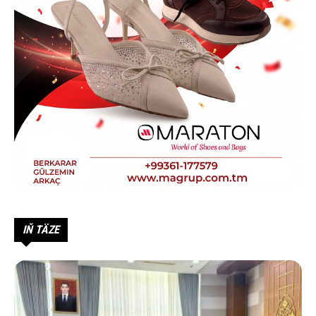
IŇ TÄZE