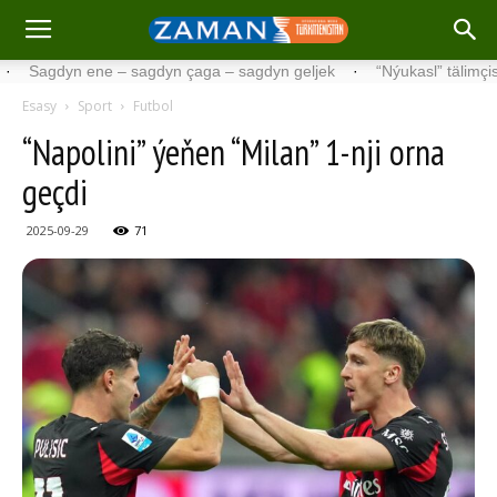
yn ene – sagdyn çaga – sagdyn geljek
·
“Nýukasl” tälimçisini täzel
Esasy
Sport
Futbol
“Napolini” ýeňen “Milan” 1-nji orna
geçdi
2025-09-29
71