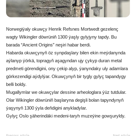
Norwegiýaly okuwçy Henrik Refsnes Mortwedt gezelenç
wagty Wikingler döwrüniň 1300 ýaşly gylyjyny tapdy. Bu
barada “Ancient Origins” neşiri habar berdi.
Habarda okuwçynyň öz synpdaşlary bilen ekin meýdanynda
aýlanyp ýörkä, topragyň aşagyndan ujy çykyp duran metal
predmeti görendigini, ony çekip alyp, ýanyndaky uly adamlara
görkezendigi aýdylýar. Okuwçynyň bir tygly gylyç tapandygy
belli boldy.
Mugallymlar we okuwçylar dessine arheologlara ýüz tutdular.
Olar Wikingler döwrüniň başlaryna degişli bolan tapyndynyň
ýaşynyň 1300 ýyla deňdigini anykladylar.
Gylyç Oslo şäherindäki medeni-taryh muzeýine gowşuryldy.
Previous article
Next article