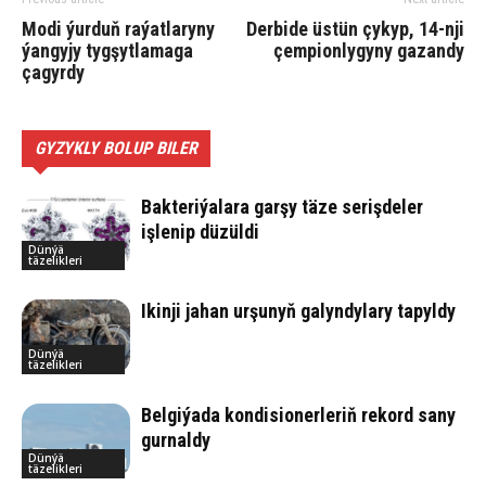
Modi ýurduň raýatlaryny
Derbide üstün çykyp, 14-nji
ýangyjy tygşytlamaga
çempionlygyny gazandy
çagyrdy
GYZYKLY BOLUP BILER
Bakteriýalara garşy täze serişdeler
işlenip düzüldi
Dünýä
täzelikleri
Ikinji jahan urşunyň galyndylary tapyldy
Dünýä
täzelikleri
Belgiýada kondisionerleriň rekord sany
gurnaldy
Dünýä
täzelikleri