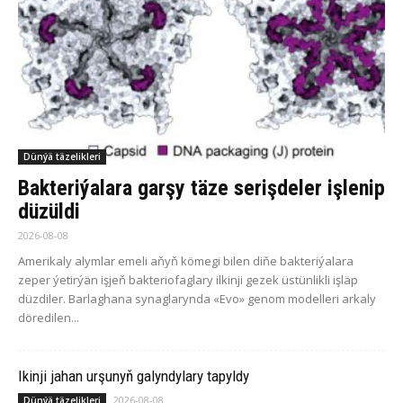
Dünýä täzelikleri
Bakteriýalara garşy täze serişdeler işlenip
düzüldi
2026-08-08
Amerikaly alymlar emeli aňyň kömegi bilen diňe bakteriýalara
zeper ýetirýän işjeň bakteriofaglary ilkinji gezek üstünlikli işläp
düzdiler. Barlaghana synaglarynda «Evo» genom modelleri arkaly
döredilen...
Ikinji jahan urşunyň galyndylary tapyldy
2026-08-08
Dünýä täzelikleri