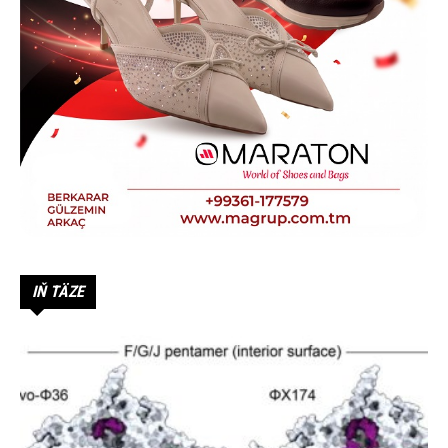
IŇ TÄZE