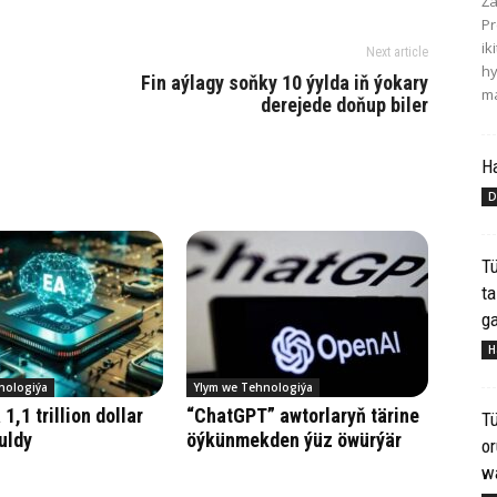
Ža
Pr
ik
Next article
hy
Fin aýlagy soňky 10 ýylda iň ýokary
ma
derejede doňup biler
H
D
Tü
ta
ga
H
nologiýa
Ylym we Tehnologiýa
1,1 trillion dollar
“ChatGPT” awtorlaryň tärine
Tü
uldy
öýkünmekden ýüz öwürýär
o
wa