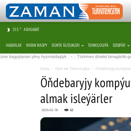
31.5
ASHGABAT
C
HABARLAR
WATAN WASPY
DÜNÝÄ TÄZELIKLERI
TEHNOLOGIÝA
EDEBIÝAT
şlanan ylmy hyzmatdaşlyk
·
Türkmen döwlet binagärlik-gurluşyk in
Esasy
Ylym we Tehnologiýa
Öňdebaryjy kompýuter 
Öňdebaryjy kompýute
almak isleýärler
2026-02-18
62