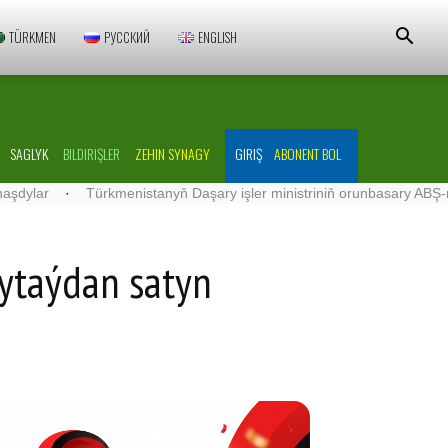
TÜRKMEN
РУССКИЙ
ENGLISH
SAGLYK
BILDIRIŞLER
ZEHIN SYNAGY
GIRIŞ
ABONENT BOL
·
Türkmenistanyň Daşary işler ministriniň orunbasary ABŞ-nyň Türkm
Hytaýdan satyn