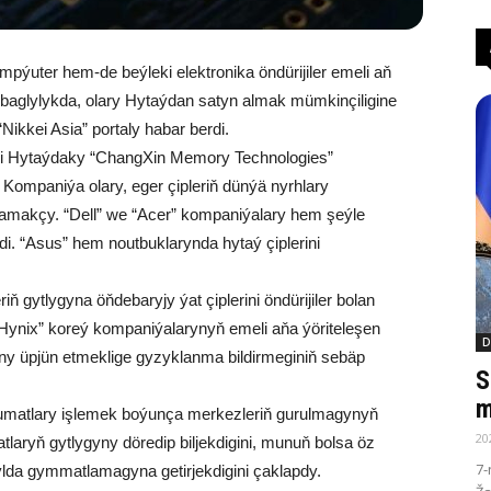
mpýuter hem-de beýleki elektronika öndürijiler emeli aň
en baglylykda, olary Hytaýdan satyn almak mümkinçiligine
ikkei Asia” portaly habar berdi.
ini Hytaýdaky “ChangXin Memory Technologies”
 Kompaniýa olary, eger çipleriň dünýä nyrhlary
makçy. “Dell” we “Acer” kompaniýalary hem şeýle
di. “Asus” hem noutbuklarynda hytaý çiplerini
iň gytlygyna öňdebaryjy ýat çiplerini öndürijiler bolan
ynix” koreý kompaniýalarynyň emeli aňa ýöriteleşen
D
ny üpjün etmeklige gyzyklanma bildirmeginiň sebäp
S
m
glumatlary işlemek boýunça merkezleriň gurulmagynyň
20
tlaryň gytlygyny döredip biljekdigini, munuň bolsa öz
7-
ylda gymmatlamagyna getirjekdigini çaklapdy.