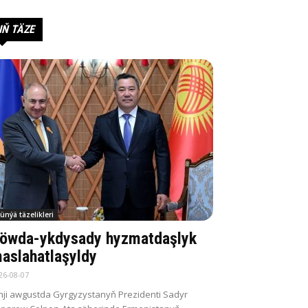
IŇ TÄZE
ünýä täzelikleri
öwda-ykdysady hyzmatdaşlyk
aslahatlaşyldy
26-08-07
nji awgustda Gyrgyzystanyň Prezidenti Sadyr