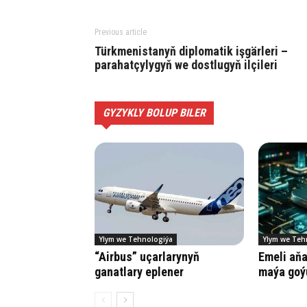
Previous article
Türkmenistanyň diplomatik işgärleri –
parahatçylygyň we dostlugyň ilçileri
GYZYKLY BOLUP BILER
Ylym we Tehnologiýa
Ylym we Teh
“Airbus” uçarlarynyň
Emeli aňa 
ganatlary eplener
maýa goý