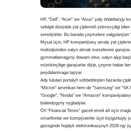
HP, “Dell”, “Acer” we “Asus” ýaly öňdebaryjy ko
sebäpli dünýäde ýat çipleriniň ýetmezçiligi bil
seredýärler. Bu barada çeşmelere salgylanýan “N
Mysal üçin, HP kompaniýasy amaly ýat çipler
öndürijisinden satyn almak meselesine garaýar.
gymmatlamagyny dowam etse, satyn alyp başla
mümkinçilige garaýarlar diýip, çeşme habar ber
peýdalanmaga taýýar.
Ady tutulan portalyň söhbetdeşleri bazarda çipler
“Micron” amerikan hem-de “Samsung” we “SK H
“Google”, “Nvidia” we “Amazon” kompaniýalary
bolandygyny nygtadylar.
Öň “Financial Times” gazeti emeli aň üçin ma
smartfonlar we kompýuterler üçin kiçigurluşly ýa
gezeginde hojalyk elektronikasynyň 2026-njy ý