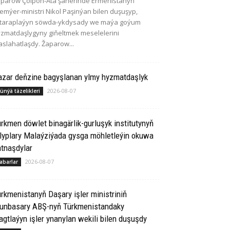
parow Çolpon-Ata şäherinde Ermenistanyň
emýer-ministri Nikol Paşinýan bilen duşuşyp,
itaraplaýyn söwda-ykdysady we maýa goýum
zmatdaşlygyny giňeltmek meselelerini
slahatlaşdy. Žaparow...
azar deňzine bagyşlanan ylmy hyzmatdaşlyk
2026-08-07
ünýä täzelikleri
rkmen döwlet binagärlik-gurluşyk institutynyň
lyplary Malaýziýada gysga möhletleýin okuwa
tnaşdylar
2026-08-07
abarlar
rkmenistanyň Daşary işler ministriniň
runbasary ABŞ-nyň Türkmenistandaky
gtlaýyn işler ynanylan wekili bilen duşuşdy