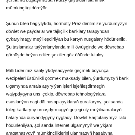
mümkinçiligi döreýär.
Şunuň bilen baglylykda, hormatly Prezidentimize ýurdumyzyň
döwlet we paýdarlar we täjirçilik banklary tarapyndan
çykarylmagy meýilleşdirilýän bu kartyň nusgalary hödürlenildi.
Şu taslamalar taýýarlanylanda milli öwüşginde we döwrebap
görnüşde beýan edilen şekiller göz öňünde tutuldy.
Milli Liderimiz sanly ykdysadyýete geçmek boýunça
wezipeleri üstünlikli çözmek maksady bilen, ýurdumyzyň bank
ulgamynda amala aşyrylýan işleri işjeňleşdirmegiň
wajypdygyna ünsi çekip, döwrebap tehnologiýalara
esaslanýan nagt däl hasaplaşyklaryň gurallaryny, şol sanda
töleg kartlaryny ornaşdyrmagyň geljegi uly meýilnamalaryň
hatarynda durýandygyny nygtady. Döwlet Baştutanymyz ilata
hödürlenilýän, şol sanda Internet ulgamynyň we ykjam
aragatnaşygyň mümkinçiliklerini ulanmagyň hasabyna