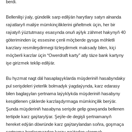
berdi.
Bellenilişi ýaly, gündelik sarp edilýän harytlary satyn alnanda
raýatlaryň maliýe mümkinçiliklerini giňeltmek üçin, her bir
raýatyň ýüztutmasy esasynda onuň aýlyk zähmet hakynyň 40
göteriminden üç essesine çenli möçberde gysga möhletli
karzlary resmileşdirmegi tizleşdirmek maksady bilen, kiçi
möçberli karzlar üçin “Owerdraft karty” atly täze bank kartyny
işe girizmek teklip edilýär.
Bu hyzmat nagt däl hasaplaşyklarda müşderiniň hasabyndaky
pul serişdeleri ýeterlik bolmadyk ýagdaýynda, karz edarasy
bilen baglaşylan şertnama laýyklykda müşderiniň hasabyny
kesgitlenen çäklerde karzlaşdyrmaga mümkinçilik berýär.
Şunda müşderiniň hasabyna serişde gelip gowşanda bellenen
tertipde karz gaýtarylýar. Şeýle-de degişli şertnamanyň
hereket edýän döwründe karz gaýtarylandan soňra, goşmaça
şertnama baglaşmazdan karzy gaýtadan ulanmak