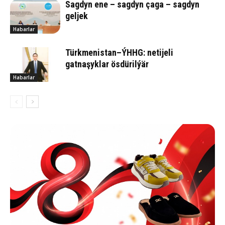
Sagdyn ene – sagdyn çaga – sagdyn
geljek
Habarlar
Türkmenistan–ÝHHG: netijeli
gatnaşyklar ösdürilýär
Habarlar