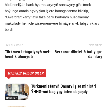
hödürlenilýän bank hyzmatlarynyň sanawyny giňeltmek
boýunça amala aşyrylýan işlere kanagatlanma bildirip,
“Owerdraft karty” atly täze bank kartynyň nusgalaryny
makullady hem-de wise-premýere birnäçe anyk tabşyryklary
berdi.
Previous article
Next article
Türk­men te­bi­ga­ty­nyň mel­
Ber­ka­rar döw­le­tiň bat­ly ga­
hem­lik äh­mi­ýe­ti
dam­la­ry
GYZYKLY BOLUP BILER
Türkmenistanyň Daşary işler ministri
ÝHHG-niň başlygy bilen duşuşdy
Habarlar