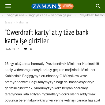
agdyn ene – sagdyn çaga – sagdyn geljek
·
“Nýukasl” tälimçisini tä
Esasy
Habarlar
“Owerdraft karty” atly täze bank
karty işe giriziler
2020-10-17
159
16-njy oktýabrda hormatly Prezidentimiz Ministrler Kabinetiniň
sanly wideoaragatnaşyk arkaly geçiren mejlisinde Ministrler
Kabinetiniň Başlygynyň orunbasary G.Müşşikow wise-
premýer döwlet Baştutanymyzyň nagt däl hasaplaşyklaryň
gerimini giňeltmek, ýurdumyzyň karz berýän edaralary
tarapyndan ilata edilýän hyzmatlaryň görnüşlerini artdyrmak
boýunça beren tabşyryklarynyň ýerine ýetirilişi barada hasabat