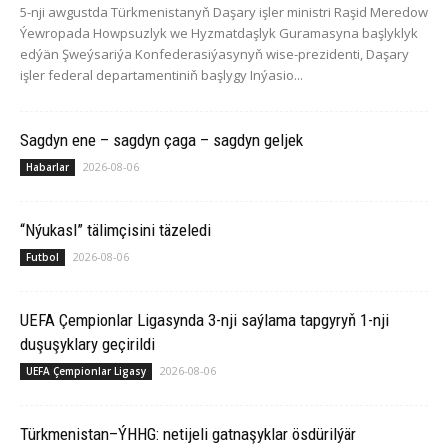
5-nji awgustda Türkmenistanyň Daşary işler ministri Raşid Meredow
Ýewropada Howpsuzlyk we Hyzmatdaşlyk Guramasyna başlyklyk
edýän Şweýsariýa Konfederasiýasynyň wise-prezidenti, Daşary
işler federal departamentiniň başlygy Inýasio...
Sagdyn ene – sagdyn çaga – sagdyn geljek
2026-08-06
Habarlar
“Nýukasl” tälimçisini täzeledi
2026-08-06
Futbol
UEFA Çempionlar Ligasynda 3-nji saýlama tapgyryň 1-nji
duşuşyklary geçirildi
2026-08-06
UEFA Çempionlar Ligasy
Türkmenistan–ÝHHG: netijeli gatnaşyklar ösdürilýär