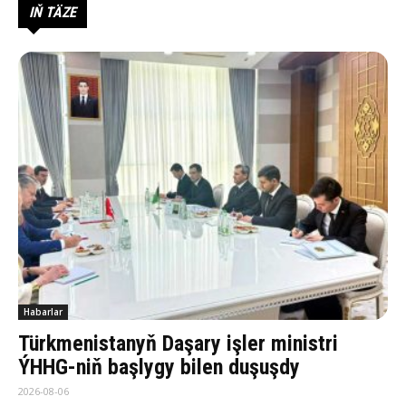
IŇ TÄZE
Habarlar
Türkmenistanyň Daşary işler ministri
ÝHHG-niň başlygy bilen duşuşdy
2026-08-06