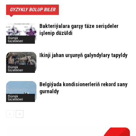
GYZYKLY BOLUP BILER
Bakteriýalara garşy täze serişdeler
işlenip düzüldi
Dünýä
täzelikleri
Ikinji jahan urşunyň galyndylary tapyldy
Dünýä
täzelikleri
Belgiýada kondisionerleriň rekord sany
gurnaldy
Dünýä
täzelikleri