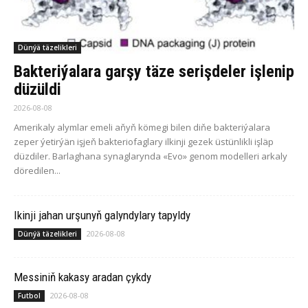
Dünýä täzelikleri
Bakteriýalara garşy täze serişdeler işlenip
düzüldi
2026-08-08
Amerikaly alymlar emeli aňyň kömegi bilen diňe bakteriýalara
zeper ýetirýän işjeň bakteriofaglary ilkinji gezek üstünlikli işläp
düzdiler. Barlaghana synaglarynda «Evo» genom modelleri arkaly
döredilen...
Ikinji jahan urşunyň galyndylary tapyldy
2026-08-08
Dünýä täzelikleri
Messiniň kakasy aradan çykdy
2026-08-08
Futbol