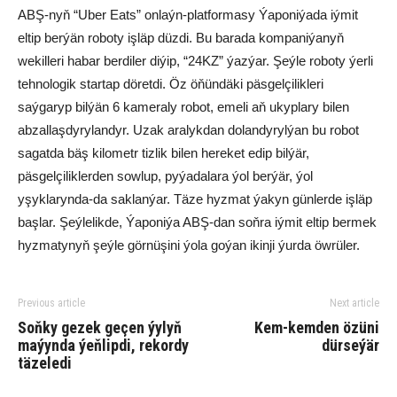
ABŞ-nyň “Uber Eats” onlaýn-platformasy Ýaponiýada iýmit
eltip berýän roboty işläp düzdi. Bu barada kompaniýanyň
wekilleri habar berdiler diýip, “24KZ” ýazýar. Şeýle roboty ýerli
tehnologik startap döretdi. Öz öňündäki päsgelçilikleri
saýgaryp bilýän 6 kameraly robot, emeli aň ukyplary bilen
abzallaşdyrylandyr. Uzak aralykdan dolandyrylýan bu robot
sagatda bäş kilometr tizlik bilen hereket edip bilýär,
päsgelçiliklerden sowlup, pyýadalara ýol berýär, ýol
yşyklarynda-da saklanýar. Täze hyzmat ýakyn günlerde işläp
başlar. Şeýlelikde, Ýaponiýa ABŞ-dan soňra iýmit eltip bermek
hyzmatynyň şeýle görnüşini ýola goýan ikinji ýurda öwrüler.
Previous article
Next article
Soňky gezek geçen ýylyň
Kem-kemden özüni
maýynda ýeňlipdi, rekordy
dürseýär
täzeledi