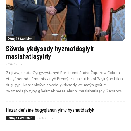
Dünýä täzelikleri
Söwda-ykdysady hyzmatdaşlyk
maslahatlaşyldy
2026-08-07
7-nji awgustda Gyrgyzystanyň Prezidenti Sadyr Žaparow Çolpon-
Ata şäherinde Ermenistanyň Premýer-ministri Nikol Paşinýan bilen
duşuşyp, ikitaraplaýyn söwda-ykdysady we maýa goýum
hyzmatdaşlygyny giňeltmek meselelerini maslahatlaşdy. Žaparow...
Hazar deňzine bagyşlanan ylmy hyzmatdaşlyk
2026-08-07
Dünýä täzelikleri