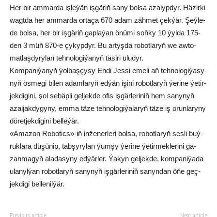
Her bir am­mar­da iş­le­ýän iş­gä­riň sa­ny bol­sa aza­lyp­dyr. Hä­zir­ki
wagt­da her am­mar­da or­ta­ça 670 adam zäh­met çek­ýär. Şeý­le-
de bol­sa, her bir iş­gä­riň gap­la­ýan önü­mi soň­ky 10 ýyl­da 175-
den 3 müň 870-e çy­kyp­dyr. Bu ar­tyş­da ro­bot­la­ryň we aw­to­
mat­laş­dy­ry­lan teh­no­lo­gi­ýa­nyň tä­si­ri ulu­dyr.
Kom­pa­ni­ýa­nyň ýol­baş­çy­sy En­di Jes­si eme­li aň teh­no­lo­gi­ýa­sy­
nyň ös­me­gi bi­len adam­la­ryň ed­ýän işi­ni ro­bot­la­ryň ýe­ri­ne ýe­tir­
jek­di­gi­ni, şol se­bäp­li gel­jek­de ofis iş­gär­le­ri­niň hem sa­ny­nyň
azal­jak­dy­gy­ny, em­ma tä­ze teh­no­lo­gi­ýa­la­ryň tä­ze iş orun­la­ry­ny
dö­ret­jek­di­gi­ni bel­le­ýär.
«Ama­zon Ro­bo­tics»-iň in­že­ner­le­ri bol­sa, ro­bot­la­ryň ses­li buý­
ruk­la­ra dü­şü­nip, tab­şy­ry­lan ýum­şy ýe­ri­ne ýe­tir­mek­le­ri­ni ga­
zan­ma­gyň ala­da­sy­ny ed­ýär­ler. Ýa­kyn gel­jek­de, kom­pa­ni­ýa­da
ula­nyl­ýan ro­bot­la­ryň sa­ny­nyň iş­gär­le­ri­niň sa­nyn­dan öňe geç­
jek­di­gi bel­le­nil­ýär.
Previous article
Next article