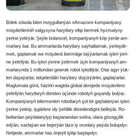
Bö­lek söw­da bi­len meş­gul­lan­ýan «Ama­zon» kom­pa­ni­ýa­sy
müş­de­ri­le­ri­niň sal­gy­sy­na ha­ryt­la­ry el­tip ber­mek hyz­ma­ty­ny
ýe­ri­ne ýe­tir­ýär. Şeý­le bo­lan­soň, kom­pa­ni­ýa­nyň köp ýer­de am­
mar­la­ry bar. Bu am­mar­lar­da ha­ryt­la­ry saý­hal­la­mak, ýer­leş­dir­
mek, gap­la­mak we müş­de­rä iber­mä­ge taý­ýar­la­mak iş­le­ri ýe­ri­
ne ýe­ti­ril­ýär. Bu iş­le­ri ýe­ri­ne ýe­tir­mek üçin kom­pa­ni­ýa­nyň am­
mar­la­ryn­da 1 mil­li­on­dan gow­rak ro­bot iş­le­dil­ýär. Olar agyr ýük­
le­ri da­şa­ýar­lar, tek­je­ler­dä­ki ha­ryt­la­ry dü­şür­ýär­ler, gap­la­ýar­lar.
Mag­lu­ma­ta gö­rä, hä­zir­ki wagt­da glo­bal de­re­je­de müş­de­ri­le­re
ýe­ti­ril­ýän ha­ryt­la­ryň dört­den üçü­nde ro­bo­tyň go­şan­dy bol­ýar.
Kom­pa­ni­ýa­nyň bi­ler­men­le­ri ro­bot­la­ryň şol bir gaý­ta­lan­ýan iş­le­ri
ýe­ri­ne ýe­ti­rip, iş­gär­le­re uly ýe­ňil­lik dö­re­den­di­gi­ni bel­le­ýär. Ro­
bot­lar­dan peý­da­la­ny­lyp baş­la­nan­dan soň­ra, ola­ra gö­zeg­çi­lik
ed­ýän, saz­la­ýan we be­jer­ýän tä­ze iş orun­la­ry peý­da bo­lup­dyr.
Ne­ti­je­de, am­mar­lar has ön­jeý­li iş­läp baş­lap­dyr.