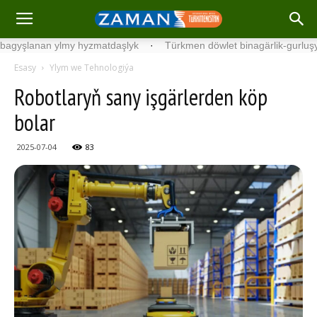
nan ylmy hyzmatdaşlyk
·
Türkmen döwlet binagärlik-gurluşyk instit
Esasy
Ylym we Tehnologiýa
Robotlaryň sany işgärlerden köp
bolar
2025-07-04
83