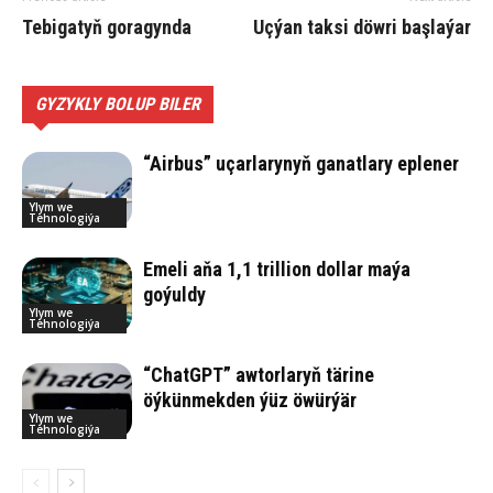
Tebigatyň goragynda
Uç­ýan tak­si döw­ri baş­la­ýar
GYZYKLY BOLUP BILER
“Airbus” uçarlarynyň ganatlary eplener
Ylym we
Tehnologiýa
Emeli aňa 1,1 trillion dollar maýa
goýuldy
Ylym we
Tehnologiýa
“ChatGPT” awtorlaryň tärine
öýkünmekden ýüz öwürýär
Ylym we
Tehnologiýa