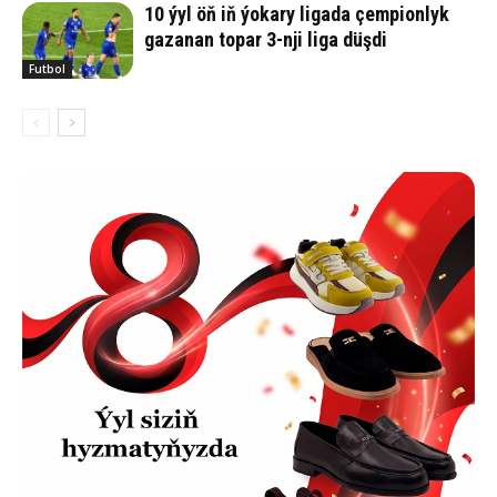
10 ýyl öň iň ýokary ligada çempionlyk
gazanan topar 3-nji liga düşdi
Futbol