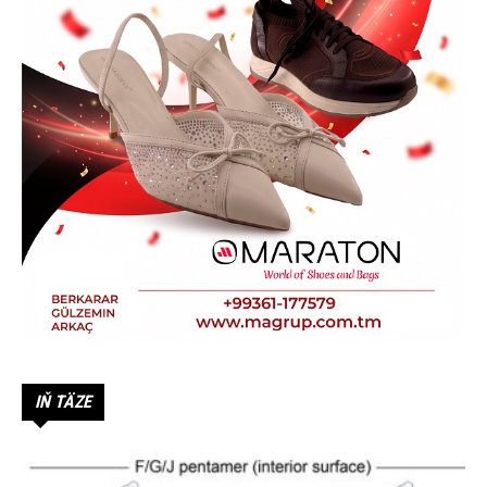
IŇ TÄZE