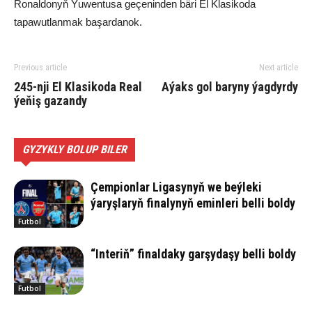
Ronaldonyň Ýuwentusa geçeninden bäri El Klasikoda
tapawutlanmak başardanok.
Previous article
Next article
245-nji El Klasikoda Real
Aýaks gol baryny ýagdyrdy
ýeňiş gazandy
GYZYKLY BOLUP BILER
Çempionlar Ligasynyň we beýleki
ýaryşlaryň finalynyň eminleri belli boldy
Futbol
“Interiň” finaldaky garşydaşy belli boldy
Futbol