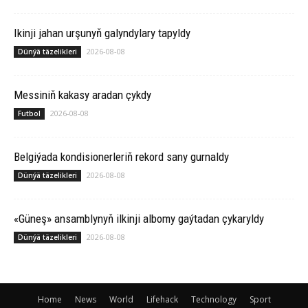
Ikinji jahan urşunyň galyndylary tapyldy
2026-08-08
Dünýä täzelikleri
Messiniň kakasy aradan çykdy
2026-08-08
Futbol
Belgiýada kondisionerleriň rekord sany gurnaldy
2026-08-08
Dünýä täzelikleri
«Güneş» ansamblynyň ilkinji albomy gaýtadan çykaryldy
2026-08-08
Dünýä täzelikleri
Home
News
World
Lifehack
Technology
Sport