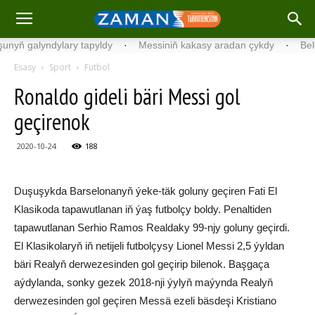
ň galyndylary tapyldy
·
Messiniň kakasy aradan çykdy
·
Belgiýad
Esasy
Sport
Futbol
Ronaldo gideli bäri Messi gol
geçirenok
2020-10-24
188
Duşuşykda Barselonanyň ýeke-täk goluny geçiren Fati El
Klasikoda tapawutlanan iň ýaş futbolçy boldy. Penaltiden
tapawutlanan Serhio Ramos Realdaky 99-njy goluny geçirdi.
El Klasikolaryň iň netijeli futbolçysy Lionel Messi 2,5 ýyldan
bäri Realyň derwezesinden gol geçirip bilenok. Başgaça
aýdylanda, sonky gezek 2018-nji ýylyň maýynda Realyň
derwezesinden gol geçiren Messä ezeli bäsdeşi Kristiano