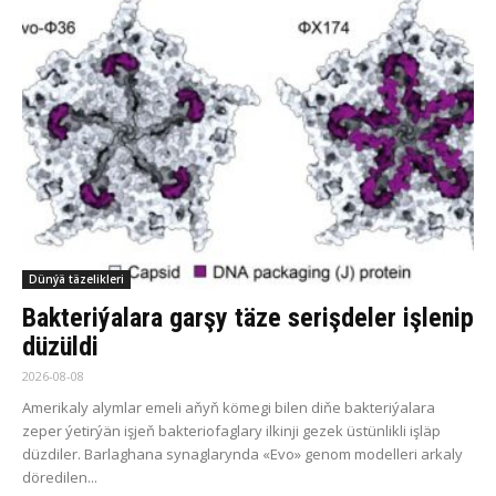
Dünýä täzelikleri
Bakteriýalara garşy täze serişdeler işlenip
düzüldi
2026-08-08
Amerikaly alymlar emeli aňyň kömegi bilen diňe bakteriýalara
zeper ýetirýän işjeň bakteriofaglary ilkinji gezek üstünlikli işläp
düzdiler. Barlaghana synaglarynda «Evo» genom modelleri arkaly
döredilen...