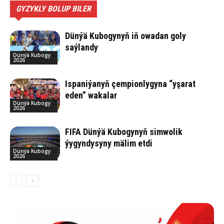
GYZYKLY BOLUP BILER
Dünýä Kubogynyň iň owadan goly
saýlandy
Dünýä Kubogy
2026
Ispaniýanyň çempionlygyna “yşarat
eden” wakalar
Dünýä Kubogy
2026
FIFA Dünýä Kubogynyň simwolik
ýygyndysyny mälim etdi
Dünýä Kubogy
2026