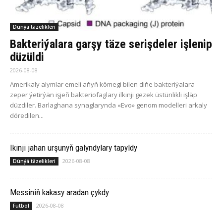
Dünýä täzelikleri
Bakteriýalara garşy täze serişdeler işlenip
düzüldi
2026-08-08
Amerikaly alymlar emeli aňyň kömegi bilen diňe bakteriýalara
zeper ýetirýän işjeň bakteriofaglary ilkinji gezek üstünlikli işläp
düzdiler. Barlaghana synaglarynda «Evo» genom modelleri arkaly
döredilen...
Ikinji jahan urşunyň galyndylary tapyldy
2026-08-08
Dünýä täzelikleri
Messiniň kakasy aradan çykdy
2026-08-08
Futbol