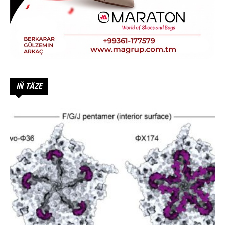
IŇ TÄZE