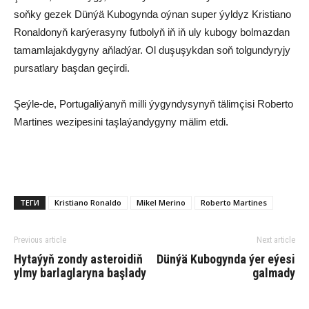
soňky gezek Dünýä Kubogynda oýnan super ýyldyz Kristiano
Ronaldonyň karýerasyny futbolyň iň iň uly kubogy bolmazdan
tamamlajakdygyny aňladýar. Ol duşuşykdan soň tolgundyryjy
pursatlary başdan geçirdi.
Şeýle-de, Portugaliýanyň milli ýygyndysynyň tälimçisi Roberto
Martines wezipesini taşlaýandygyny mälim etdi.
ТЕГИ
Kristiano Ronaldo
Mikel Merino
Roberto Martines
Previous article
Next article
Hytaýyň zondy asteroidiň
Dünýä Kubogynda ýer eýesi
ylmy barlaglaryna başlady
galmady