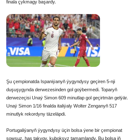
finala çykmagy başardy.
Şu çempionatda Ispaniýanyň ýygyndysy geçiren 5-nji
duşuşygynda derwezesinden gol goýbermedi. Toparyň
derwezeçisi Unaý Simon 609 minutlap gol geçirtmän gelýär.
Unaý Simon 1/16 finalda italiýaly Wolter Zenganyň 517
minutlyk rekordyny täzeläpdi.
Portugaliýanyň ýygyndysy üçin bolsa ýene bir çempionat
şowsuz, has takygy, kuboksyz tamamlandy. Bu bolsa iň