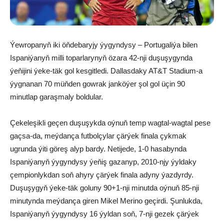
Ýewropanyň iki öňdebaryjy ýygyndysy – Portugaliýa bilen
Ispaniýanyň milli toparlarynyň özara 42-nji duşuşygynda
ýeňijini ýeke-täk gol kesgitledi. Dallasdaky AT&T Stadium-a
ýygnanan 70 müňden gowrak janköýer şol gol üçin 90
minutlap garaşmaly boldular.
Çekeleşikli geçen duşuşykda oýnuň temp wagtal-wagtal pese
gaçsa-da, meýdança futbolçylar çärýek finala çykmak
ugrunda ýiti göreş alyp bardy. Netijede, 1-0 hasabynda
Ispaniýanyň ýygyndysy ýeňiş gazanyp, 2010-njy ýyldaky
çempionlykdan soň ahyry çärýek finala adyny ýazdyrdy.
Duşuşygyň ýeke-täk goluny 90+1-nji minutda oýnuň 85-nji
minutynda meýdança giren Mikel Merino geçirdi. Şunlukda,
Ispaniýanyň ýygyndysy 16 ýyldan soň, 7-nji gezek çärýek