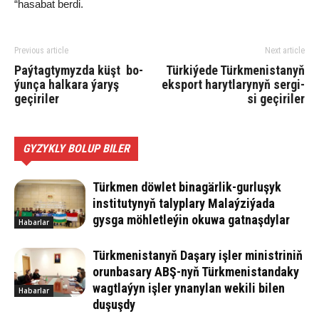
“ha­sa­bat ber­di.
Previous article
Next article
Paýtagtymyzda küşt bo­
Tür­ki­ýede Türk­me­nis­ta­nyň
ýun­ça hal­ka­ra ýa­ry­ş
eks­port ha­ryt­la­ry­nyň ser­gi­
geçiriler
si­ ge­çir­iler
GYZYKLY BOLUP BILER
Türkmen döwlet binagärlik-gurluşyk
institutynyň talyplary Malaýziýada
gysga möhletleýin okuwa gatnaşdylar
Habarlar
Türkmenistanyň Daşary işler ministriniň
orunbasary ABŞ-nyň Türkmenistandaky
wagtlaýyn işler ynanylan wekili bilen
Habarlar
duşuşdy