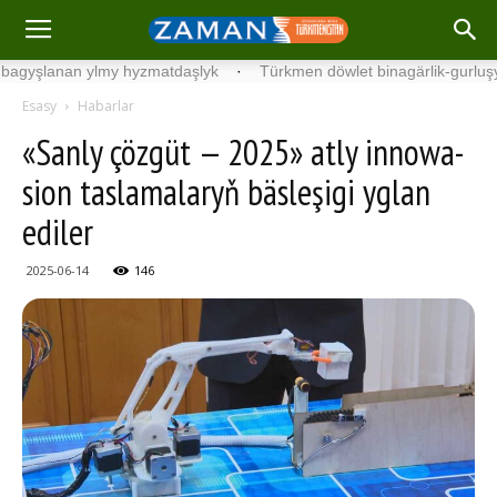
anan ylmy hyzmatdaşlyk
·
Türkmen döwlet binagärlik-gurluşyk insti
Esasy
Habarlar
«San­ly çöz­güt — 2025» at­ly in­no­wa­
sion tas­la­ma­la­ryň bäs­le­şi­gi­ yg­lan
ediler
2025-06-14
146