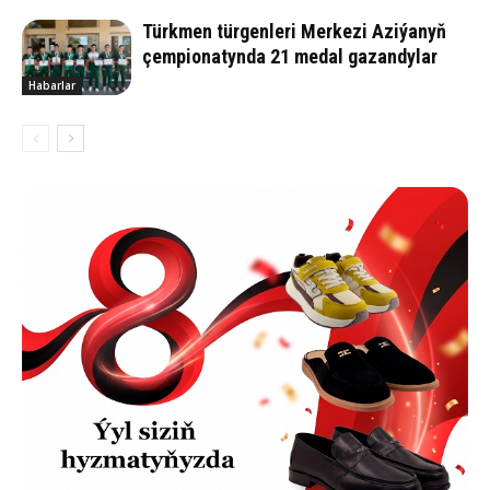
Türkmen türgenleri Merkezi Aziýanyň
çempionatynda 21 medal gazandylar
Habarlar