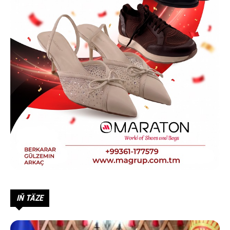
IŇ TÄZE