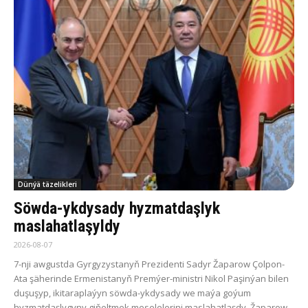
Dünýä täzelikleri
Söwda-ykdysady hyzmatdaşlyk
maslahatlaşyldy
2026-08-07
7-nji awgustda Gyrgyzystanyň Prezidenti Sadyr Žaparow Çolpon-
Ata şäherinde Ermenistanyň Premýer-ministri Nikol Paşinýan bilen
duşuşyp, ikitaraplaýyn söwda-ykdysady we maýa goýum
hyzmatdaşlygyny giňeltmek meselelerini maslahatlaşdy. Žaparow...