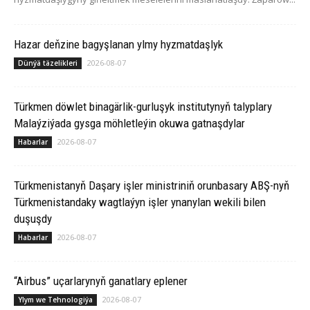
Hazar deňzine bagyşlanan ylmy hyzmatdaşlyk
2026-08-07
Dünýä täzelikleri
Türkmen döwlet binagärlik-gurluşyk institutynyň talyplary
Malaýziýada gysga möhletleýin okuwa gatnaşdylar
2026-08-07
Habarlar
Türkmenistanyň Daşary işler ministriniň orunbasary ABŞ-nyň
Türkmenistandaky wagtlaýyn işler ynanylan wekili bilen
duşuşdy
2026-08-07
Habarlar
“Airbus” uçarlarynyň ganatlary eplener
2026-08-07
Ylym we Tehnologiýa