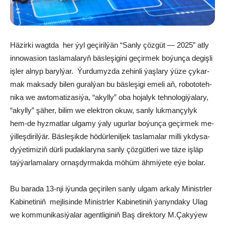
Häzirki wagtda her ýyl ge­çi­ril­ýän “San­ly çöz­güt — 2025” at­ly
in­no­wa­sion tas­la­ma­la­ryň bäs­le­şi­gi­ni ge­çir­mek bo­ýun­ça degişli
işler al­nyp ba­ryl­ýar. Ýur­du­myz­da ze­hin­li ýaş­la­ry ýü­ze çy­kar­
mak mak­sa­dy bi­len gu­ral­ýan bu bäs­le­şi­gi eme­li aň, ro­bo­to­teh­
ni­ka we aw­to­ma­ti­za­si­ýa, “akyl­ly” oba ho­ja­lyk teh­no­lo­gi­ýa­la­ry,
“akyl­ly” şä­her, bi­lim we elekt­ron okuw, san­ly luk­man­çy­lyk
hem-de hyz­mat­lar ul­ga­my ýa­ly ugur­lar bo­ýun­ça ge­çir­mek me­
ýil­leş­di­ril­ýär. Bäs­le­şik­de hö­dür­le­nil­jek tas­la­ma­lar mil­li yk­dy­sa­
dy­ýe­ti­mi­ziň dür­li pu­dak­la­ry­na san­ly çöz­güt­le­ri we tä­ze iş­läp
taý­ýar­la­ma­la­ry or­naş­dyr­mak­da mö­hüm äh­mi­ýe­te eýe bo­lar.
Bu barada 13-nji iýunda geçirilen san­ly ul­gam ar­ka­ly Mi­nistr­ler
Ka­bi­ne­ti­niň mej­li­si­nde Mi­nistr­ler Ka­bi­ne­ti­niň ýa­nyn­da­ky Ulag
we kom­mu­ni­ka­si­ýa­lar agent­li­gi­niň Baş di­rek­to­ry M.Ça­ky­ýew