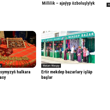
Millilik – ajaýyp özboluşlylyk
H
y
Watan Waspy
asymyzyň halkara
Ertir mekdep bazarlary işläp
asy
başlar