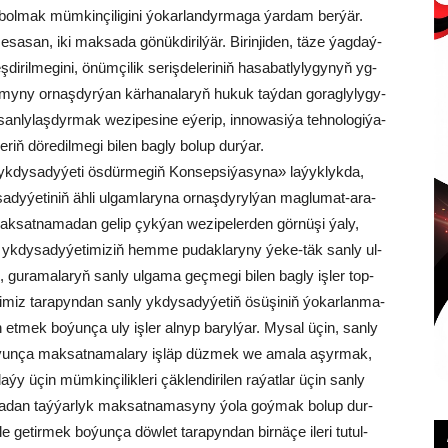
er­li bol­mak müm­kin­çi­li­gi­ni ýo­kar­lan­dyr­ma­ga ýar­dam ber­ýär.
esa­san, iki mak­sa­da gö­nük­di­ril­ýär. Bi­rin­ji­den, tä­ze ýag­daý­
i­ril­me­gi­ni, önüm­çi­lik se­riş­de­le­ri­niň ha­sa­bat­ly­ly­gy­nyň yg­
l­ga­my­ny or­naş­dyr­ýan kär­ha­na­la­ryň hu­kuk taý­dan go­rag­ly­ly­gy­
an­ly­laş­dyr­mak we­zi­pe­si­ne eýe­rip, in­no­wa­si­ýa teh­no­lo­gi­ýa­
­riň dö­re­dil­me­gi bi­len bag­ly bo­lup dur­ýar.
­dy­sa­dy­ýe­ti ös­dür­me­giň Kon­sep­si­ýa­sy­na» la­ýyk­lyk­da,
dy­ýe­ti­niň äh­li ul­gam­la­ry­na or­naş­dy­ryl­ýan mag­lu­mat-ara­
 Mak­sat­na­ma­dan ge­lip çyk­ýan we­zi­pe­ler­den gör­nü­şi ýa­ly,
 yk­dy­sa­dy­ýe­ti­mi­ziň hem­me pu­dak­la­ry­ny ýe­ke-täk san­ly ul­
, gu­ra­ma­la­ryň san­ly ul­ga­ma geç­me­gi bi­len bag­ly iş­ler top­
­miz ta­ra­pyn­dan san­ly yk­dy­sa­dy­ýe­tiň ösü­şi­niň ýo­kar­lan­ma­
jün et­mek bo­ýun­ça uly iş­ler al­nyp ba­ryl­ýar. My­sal üçin, san­ly
bo­ýun­ça mak­sat­na­ma­la­ry iş­läp düz­mek we ama­la aşyr­mak,
 üçin müm­kin­çi­lik­le­ri çäk­len­di­ri­len ra­ýat­lar üçin san­ly
gaý­ta­dan taý­ýar­lyk mak­sat­na­ma­sy­ny ýo­la goý­mak bo­lup dur­
ge­tir­mek bo­ýun­ça döw­let ta­ra­pyn­dan bir­nä­çe ile­ri tu­tul­