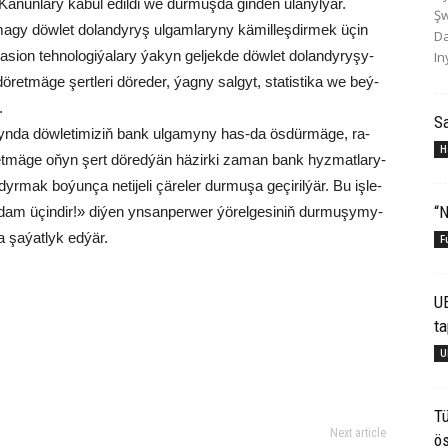
a­nun­la­ry ka­bul edil­di we dur­muş­da giň­den ula­nyl­ýar.
Şw
ma­gy döw­let do­lan­dy­ryş ul­gam­la­ry­ny kä­mil­leş­dir­mek üçin
Da
a­si­on teh­no­lo­gi­ýa­la­ry ýa­kyn gel­jek­de döw­let do­lan­dy­ry­şy­
In
­ret­mä­ge şert­le­ri dö­re­der, ýag­ny sal­gyt, sta­tis­ti­ka we beý­
.
S
y­gyn­da döw­le­ti­mi­ziň bank ul­ga­my­ny has-da ös­dür­mä­ge, ra­
H
t et­mä­ge oňyn şert dö­red­ýän hä­zir­ki za­man bank hyz­mat­la­ry­
­mak bo­ýun­ça ne­ti­je­li çä­re­ler dur­mu­şa ge­çi­ril­ýär. Bu iş­le­
“N
dam üçin­dir!» di­ýen yn­san­per­wer ýö­rel­ge­si­niň dur­mu­şy­my­
a şa­ýat­lyk ed­ýär.
F
U
ta
U
Tü
Next article
ös