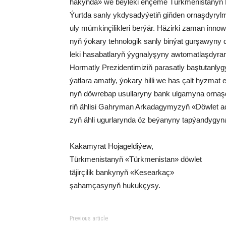
ha­kyn­da» we beý­le­ki en­çe­me Türk­me­nis­ta­nyň K
Ýurt­da san­ly yk­dy­sa­dy­ýe­tiň giň­den or­naş­dy­ryl­
uly müm­kin­çi­lik­le­ri ber­ýär. Hä­zir­ki za­man in­no­w
nyň ýo­ka­ry teh­no­lo­gik san­ly bin­ýat gur­şa­wy­ny dö
le­ki ha­sa­bat­la­ryň ýyg­nal­yşy­ny aw­to­mat­laş­dy­rar
Hor­mat­ly Pre­zi­den­ti­mi­ziň pa­ra­sat­ly baştutan­l
ýat­la­ra amat­ly, ýo­ka­ry hil­li we has çalt hyz­ma
nyň döw­re­bap usul­la­ry­ny bank ul­ga­my­na or­naş­dyr
riň äh­li­si Gah­ry­man Ar­ka­da­gy­my­zyň «Döw­let a
zyň äh­li ugur­la­ryn­da öz be­ýa­ny­ny tap­ýan­dy­gy­n
Ka­ka­my­rat Ho­ja­gel­di­ýew,
Türk­me­nis­ta­nyň «Türk­me­nis­tan» döw­let
tä­jir­çi­lik ban­ky­nyň «Ke­se­ar­kaç»
şa­ham­ça­sy­nyň hu­kuk­çy­sy.
Previous article