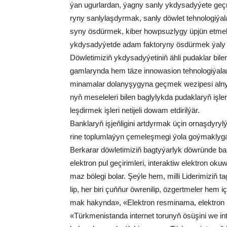
ýan ugur­lar­dan, ýag­ny san­ly ykdy­sa­dy­ýe­te geç­m
ry­ny san­ly­laş­dyr­mak, san­ly döw­let teh­no­lo­gi­ýa­
sy­ny ös­dür­mek, ki­ber howp­suz­ly­gy üp­jün et­mek, 
yk­dy­sa­dy­ýet­de adam fak­to­ry­ny ös­dür­mek­ ýaly
Döw­le­ti­mi­ziň yk­dy­sa­dy­ýe­ti­niň äh­li pu­dak­lar bi­le
gam­la­ryn­da hem tä­ze in­no­wa­si­on teh­no­lo­gi­ýa­la
mi­na­ma­lar do­lany­şy­gy­na geç­mek we­zi­pe­si al­n
nyň me­se­le­le­ri bi­len bag­ly­lyk­da pu­dak­la­ryň iş­le­r
leş­dir­mek iş­le­ri ne­ti­je­li do­wam et­di­ril­ýär.
Bank­la­ryň iş­jeň­li­gi­ni art­dyr­mak üçin or­naş­dy­ryl­
ri­ne top­lum­la­ýyn çe­me­leş­me­gi ýo­la goý­mak­ly­
Ber­ka­rar döw­le­ti­mi­ziň bag­ty­ýar­lyk döw­rün­de ba
elekt­ron pul ge­çi­rim­le­ri, in­te­rak­tiw elekt­ron ok
maz bö­le­gi bo­lar. Şeý­le hem, mil­li Li­de­ri­mi­ziň ta­
lip, her bi­ri çuň­ňur öw­re­ni­lip, öz­gert­me­ler hem
mak ha­kyn­da», «Elekt­ron res­mi­na­ma, elekt­ron 
«Türk­me­nis­tan­da in­ter­net to­ru­nyň ösü­şi­ni we i