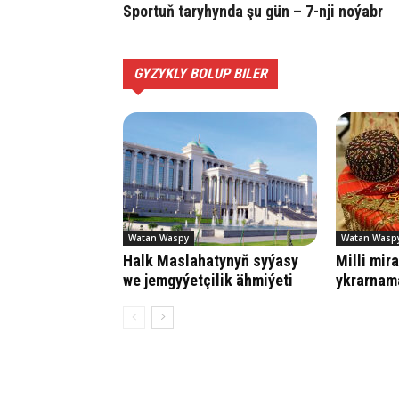
Sportuň taryhynda şu gün – 7-nji noýabr
GYZYKLY BOLUP BILER
Watan Waspy
Watan Wasp
Halk Maslahatynyň syýasy
Milli mir
we jemgyýetçilik ähmiýeti
ykrarnam