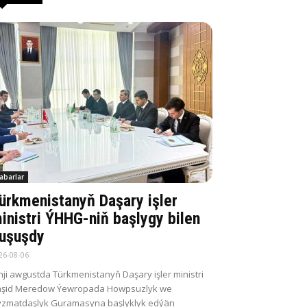
abarlar
ürkmenistanyň Daşary işler
inistri ÝHHG-niň başlygy bilen
uşuşdy
26-08-06
nji awgustda Türkmenistanyň Daşary işler ministri
aşid Meredow Ýewropada Howpsuzlyk we
zmatdaşlyk Guramasyna başlyklyk edýän