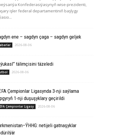
eýsariýa Konfederasiýasynyň wise-prezidenti,
şary işler federal departamentiniň başlygy
ýasio...
agdyn ene – sagdyn çaga – sagdyn geljek
2026-08-06
abarlar
ýukasl” tälimçisini täzeledi
2026-08-06
utbol
EFA Çempionlar Ligasynda 3-nji saýlama
pgyryň 1-nji duşuşyklary geçirildi
2026-08-06
EFA Çempionlar Ligasy
rkmenistan–ÝHHG: netijeli gatnaşyklar
dürilýär