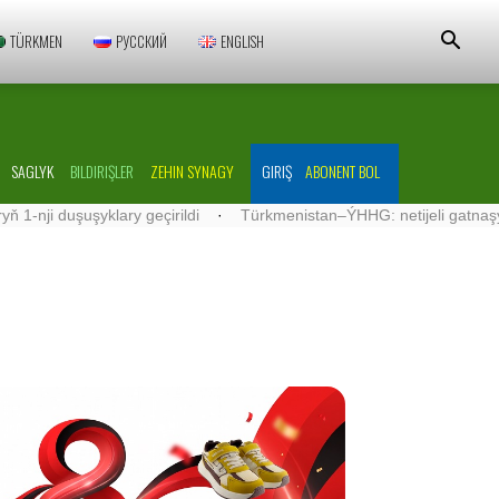
TÜRKMEN
РУССКИЙ
ENGLISH
SAGLYK
BILDIRIŞLER
ZEHIN SYNAGY
GIRIŞ
ABONENT BOL
uşuşyklary geçirildi
·
Türkmenistan–ÝHHG: netijeli gatnaşyklar ösdü