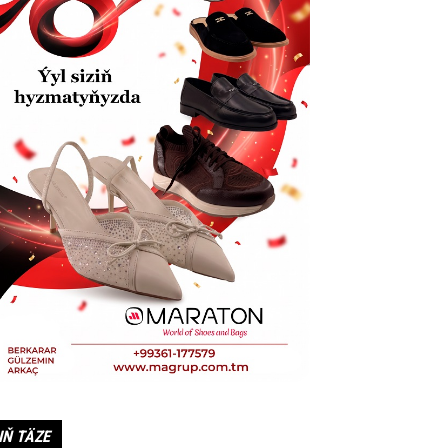
IŇ TÄZE