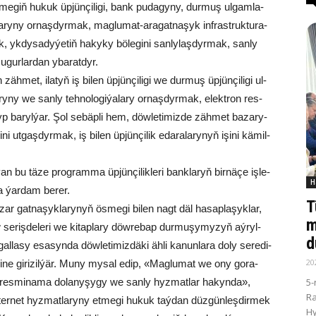
e­giň hu­kuk üp­jün­çi­li­gi, bank pu­da­gy­ny, dur­muş ul­gam­la­
la­ry­ny or­naş­dyr­mak, mag­lu­mat-ara­gat­na­şyk inf­rast­ruk­tu­ra­
yk­dy­sa­dy­ýe­tiň ha­ky­ky bö­le­gi­ni san­ly­laş­dyr­mak, san­ly
 ugurlardan yba­rat­dyr.
n zäh­met, ila­tyň iş bi­len üp­jün­çi­li­gi we dur­muş üp­jün­çi­li­gi ul­
­ry­ny we san­ly teh­no­lo­gi­ýa­la­ry or­naş­dyr­mak, elekt­ron res­
yp ba­ryl­ýar. Şol se­bäp­li hem, döw­le­ti­miz­de zäh­met ba­za­ry­
i­ni ut­gaş­dyr­mak, iş bi­len üp­jün­çi­lik eda­ra­la­ry­nyň işi­ni kä­mil­
ýan bu tä­ze prog­ram­ma üp­jün­çi­lik­le­ri bank­la­ryň bir­nä­çe iş­le­
H
ga ýar­dam be­rer.
T
­zar gat­na­şyk­la­ry­nyň ös­me­gi bi­len nagt däl ha­sap­la­şyk­lar,
m
uw se­riş­de­le­ri we ki­tap­la­ry döw­re­bap dur­mu­şy­my­zyň aý­ryl­
d
gal­la­sy esa­syn­da döw­le­ti­miz­dä­ki äh­li ka­nun­la­ra do­ly se­re­di­
20
 içi­ne gi­ri­zil­ýär. Mu­ny my­sal edip, «Mag­lu­mat we ony go­ra­
5-
res­mi­na­ma do­lany­şy­gy we san­ly hyz­mat­lar ha­kyn­da»,
R
n­ter­net hyz­mat­la­ry­ny et­me­gi hu­kuk taý­dan düz­gün­leş­dir­mek
Hy