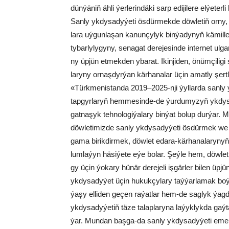
dün­ýä­niň äh­li ýer­le­rin­dä­ki sarp edi­ji­le­re el­ýe­t
San­ly yk­dy­sa­dy­ýe­ti ös­dür­mek­de döw­le­tiň or­ny, 
la­ra uý­gun­la­şan ka­nun­çy­lyk bin­ýa­dy­nyň kä­mil­leş­d
ty­bar­ly­ly­gy­ny, se­na­gat de­re­je­sin­de in­ter­net u
ny üp­jün et­mek­den yba­rat. Ikin­ji­den, önüm­çi­li­gi s
la­ry­ny or­naş­dyr­ýan kär­ha­na­lar üçin amat­ly şert­le
«Türk­me­nis­tan­da 2019–2025-nji ýyl­lar­da san­ly yk
tap­gyr­la­ryň hem­me­sin­de-de ýur­du­my­zyň yk­dy­sa­
gat­na­şyk teh­no­lo­gi­ýa­la­ry bin­ýat bo­lup dur­ýar.
döw­le­ti­miz­de san­ly yk­dy­sa­dy­ýe­ti ös­dür­mek we
ga­ma bi­rik­dir­mek, döw­let eda­ra-kär­ha­na­la­ry­nyň
lum­la­ýyn hä­si­ýe­te eýe bo­lar. Şeý­le hem, döw­le­ti
gy üçin ýo­ka­ry hü­när de­re­je­li iş­gär­ler bi­len üp­
yk­dy­sa­dy­ýet üçin hu­kuk­çy­la­ry taý­ýar­la­mak 
ýa­şy elliden ge­çen ra­ýat­lar hem-de sag­lyk ýag­da­ýy
yk­dy­sa­dy­ýe­tiň tä­ze ta­lap­la­ry­na la­ýyk­lyk­da 
ýar. Mun­dan baş­ga-da san­ly yk­dy­sa­dy­ýe­ti eme­le 