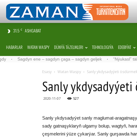
31.5
ASHGABAT
C
HABARLAR
WATAN WASPY
DÜNÝÄ TÄZELIKLERI
TEHNOLOGIÝA
EDEBIÝAT
Sagdyn ene – sagdyn çaga – sagdyn geljek
·
“Nýukasl” tälimçisini 
Esasy
Watan Waspy
San­ly yk­dy­sa­dy­ýe­ti ös­dür­me
San­ly yk­dy­sa­dy­ýe­t
2020-11-07
527
San­ly yk­dy­sa­dy­ýet san­ly mag­lu­mat-ara­gat­na­şyk
sa­dy gat­na­şyk­la­ryň ul­ga­my bo­lup, wag­tyň, ha­ra­jat
çeş­me­le­ri­ni ýü­ze çy­kar­ýar. San­ly gur­şaw­da ha­