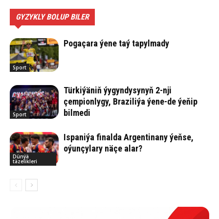
GYZYKLY BOLUP BILER
Pogaçara ýene taý tapylmady
Sport
Türkiýäniň ýygyndysynyň 2-nji
çempionlygy, Braziliýa ýene-de ýeňip
bilmedi
Sport
Ispaniýa finalda Argentinany ýeňse,
oýunçylary näçe alar?
Dünýä
täzelikleri