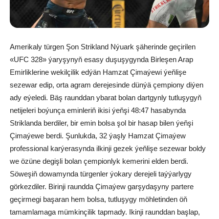
Amerikaly türgen Şon Strikland Nýuark şäherinde geçirilen
«UFC 328» ýaryşynyň esasy duşuşygynda Birleşen Arap
Emirliklerine wekilçilik edýän Hamzat Çimaýewi ýeňlişe
sezewar edip, orta agram derejesinde dünýä çempiony diýen
ady eýeledi. Bäş raunddan ybarat bolan dartgynly tutluşygyň
netijeleri boýunça eminleriň ikisi ýeňşi 48:47 hasabynda
Striklanda berdiler, bir emin bolsa şol bir hasap bilen ýeňşi
Çimaýewe berdi. Şunlukda, 32 ýaşly Hamzat Çimaýew
professional karýerasynda ilkinji gezek ýeňlişe sezewar boldy
we özüne degişli bolan çempionlyk kemerini elden berdi.
Söweşiň dowamynda türgenler ýokary derejeli taýýarlygy
görkezdiler. Birinji raundda Çimaýew garşydaşyny partere
geçirmegi başaran hem bolsa, tutluşygy möhletinden öň
tamamlamaga mümkinçilik tapmady. Ikinji raunddan başlap,