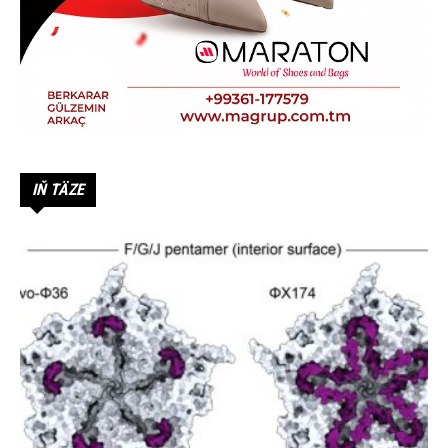
IŇ TÄZE