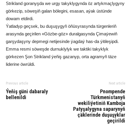
Strikland goranyşda we urgy takyklygynda öz artykmaçlygyny
görkezip, söweşiň galan bölegini, esasan, aýak üstünde
dowam etdirdi.
Ýatladyp geçsek, bu duşuşygyň öňüsyrasynda türgenleriň
arasynda geçirilen «Gözbe-göz» duralgasynda Çimaýewiň
garşydaşyny depmegi netijesinde ýagdaý has-da ýitileşipdi.
Emma resmi söweşde durnuklylyk we taktiki takyklyk
görkezen Şon Strikland ýeňiş gazanyp, orta agramyň täze
liderine öwrüldi.
Previous article
Next article
Ýeňiş güni dabaraly
Pnompende
bellenildi
Türkmenistanyň
wekiliýetiniň Kamboja
Patyşalygyna saparynyň
çäklerinde duşuşyklar
geçirildi