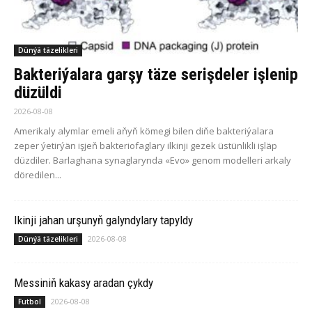
Dünýä täzelikleri
Bakteriýalara garşy täze serişdeler işlenip
düzüldi
2026-08-08
Amerikaly alymlar emeli aňyň kömegi bilen diňe bakteriýalara
zeper ýetirýän işjeň bakteriofaglary ilkinji gezek üstünlikli işläp
düzdiler. Barlaghana synaglarynda «Evo» genom modelleri arkaly
döredilen...
Ikinji jahan urşunyň galyndylary tapyldy
2026-08-08
Dünýä täzelikleri
Messiniň kakasy aradan çykdy
2026-08-08
Futbol