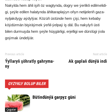
Na­kyl­da hem äh­li işiň öz wag­tyn­da, dog­ry we ýer­lik­li edil­me­li­di­
gi, şeý­le edi­len ha­la­tyn­da äh­li­ta­rap­la­ýyn oňyn ne­ti­je­le­riň ga­za­
nyl­jak­dy­gy aý­dyl­ýar. Kö­züň üs­tün­de hem çi­şi, hem ke­ba­by
köý­dür­män bi­şi­räý­mek ýe­ňil-ýel­paý iş däl. Bu na­kyl­yň üsti
bilen dur­muş­da hem şeý­le hüş­gär­li­gi, er­jel­li­gi we dürs­lü­gi ýo­la
goý­mak ün­del­ýär.
Previous article
Next article
Ýyllaryň şöhratly gah­ry­ma­
Ak gap­laň dün­ýä in­di
ny
GYZYKLY BOLUP BILER
Bü­tin­dün­ýä gar­pyz gü­ni
Çagalar