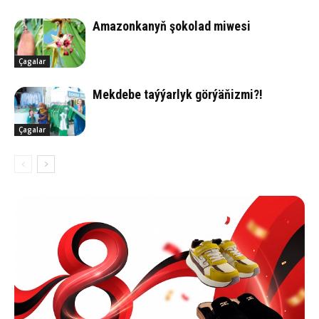
Ama­zon­ka­nyň şo­ko­lad mi­we­si
Çagalar
Mek­de­be taý­ýar­lyk gör­ýä­ňiz­mi?!
Çagalar