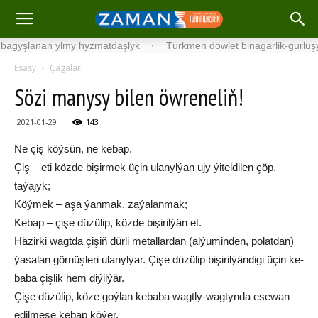
şlanan ylmy hyzmatdaşlyk
·
Türkmen döwlet binagärlik-gurluşyk ins
Esasy
Çagalar
Sözi manysy bilen öwreneliň!
2021-01-29
143
Ne çiş köýsün, ne kebap.
Çiş – eti közde bişirmek üçin ulanylýan ujy ýiteldilen çöp,
taýajyk;
Köýmek – aşa ýanmak, zaýalanmak;
Kebap – çişe düzülip, közde bişirilýän et.
Häzirki wagt­da çi­şiň dür­li me­tal­lar­dan (al­ýu­min­den, po­lat­dan)
ýa­sa­lan gör­nü­şleri ula­nyl­ýar. Çi­şe dü­zü­lip bi­şi­ril­ýän­di­gi üçin ke­
ba­ba çiş­lik hem di­ýil­ýär.
Çi­şe dü­zü­lip, kö­ze goý­lan ke­ba­ba wagt­ly-wag­tyn­da ese­wan
edil­me­se ke­bap kö­ýer.