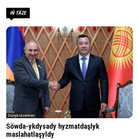
IŇ TÄZE
Dünýä täzelikleri
Söwda-ykdysady hyzmatdaşlyk
maslahatlaşyldy