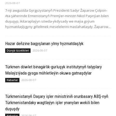
2026-08-07
7-nji awgustda Gyrgyzystanyň Prezidenti Sadyr Žaparow Çolpon-
Ata şäherinde Ermenistanyň Premýer-ministri Nikol Paşinýan bilen
duşuşyp, ikitaraplaýyn söwda-ykdysady we maýa goýum
hyzmatdaşlygyny giňeltmek meselelerini maslahatlaşdy. Žaparow...
Hazar deňzine bagyşlanan ylmy hyzmatdaşlyk
2026-08-07
Dünýä täzelikleri
Türkmen döwlet binagärlik-gurluşyk institutynyň talyplary
Malaýziýada gysga möhletleýin okuwa gatnaşdylar
2026-08-07
Habarlar
Türkmenistanyň Daşary işler ministriniň orunbasary ABŞ-nyň
Türkmenistandaky wagtlaýyn işler ynanylan wekili bilen
duşuşdy
2026-08-07
Habarlar