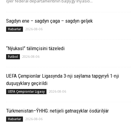
işler federal departamentiniň başlygy Inýasio...
Sagdyn ene – sagdyn çaga – sagdyn geljek
2026-08-06
Habarlar
“Nýukasl” tälimçisini täzeledi
2026-08-06
Futbol
UEFA Çempionlar Ligasynda 3-nji saýlama tapgyryň 1-nji
duşuşyklary geçirildi
2026-08-06
UEFA Çempionlar Ligasy
Türkmenistan–ÝHHG: netijeli gatnaşyklar ösdürilýär
2026-08-06
Habarlar