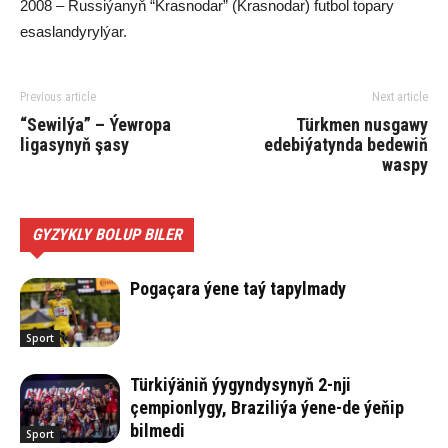
2008 – Russiýanyň “Krasnodar” (Krasnodar) futbol topary
esaslandyrylýar.
Previous article
Next article
“Sewilýa” – Ýewropa
Türkmen nusgawy
ligasynyň şasy
edebiýatynda bedewiň
waspy
GYZYKLY BOLUP BILER
Pogaçara ýene taý tapylmady
Sport
Türkiýäniň ýygyndysynyň 2-nji
çempionlygy, Braziliýa ýene-de ýeňip
bilmedi
Sport