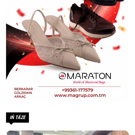
IŇ TÄZE