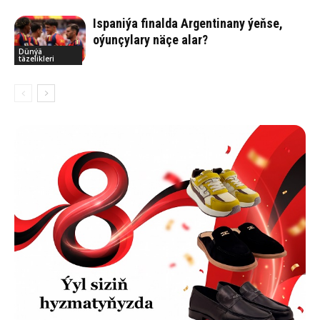
Ispaniýa finalda Argentinany ýeňse,
oýunçylary näçe alar?
Dünýä
täzelikleri