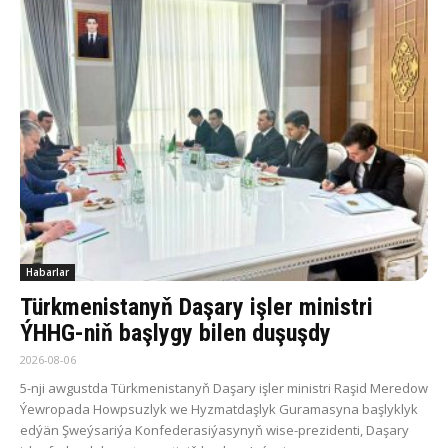
Habarlar
Türkmenistanyň Daşary işler ministri
ÝHHG-niň başlygy bilen duşuşdy
2026-08-06
5-nji awgustda Türkmenistanyň Daşary işler ministri Raşid Meredow
Ýewropada Howpsuzlyk we Hyzmatdaşlyk Guramasyna başlyklyk
edýän Şweýsariýa Konfederasiýasynyň wise-prezidenti, Daşary