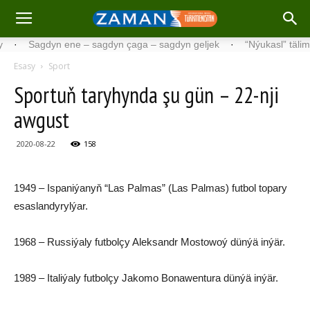
Sagdyn ene – sagdyn çaga – sagdyn geljek
·
“Nýukasl” tälimçisini
Esasy
Sport
Sportuň taryhynda şu gün – 22-nji
awgust
2020-08-22
158
1949 – Ispaniýanyň “Las Palmas” (Las Palmas) futbol topary
esaslandyrylýar.
1968 – Russiýaly futbolçy Aleksandr Mostowoý dünýä inýär.
1989 – Italiýaly futbolçy Jakomo Bonawentura dünýä inýär.