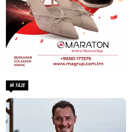
IŇ TÄZE