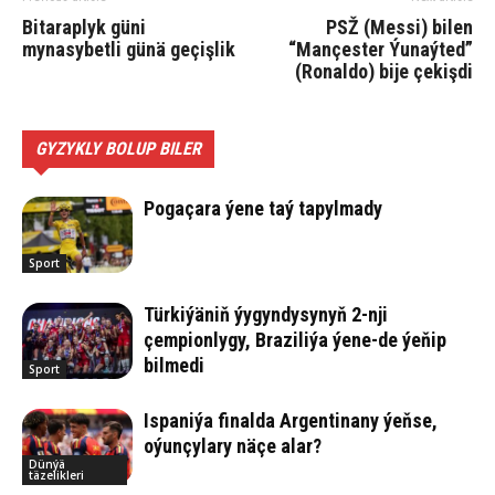
Bitaraplyk güni
PSŽ (Messi) bilen
mynasybetli günä geçişlik
“Mançester Ýunaýted”
(Ronaldo) bije çekişdi
GYZYKLY BOLUP BILER
Pogaçara ýene taý tapylmady
Sport
Türkiýäniň ýygyndysynyň 2-nji
çempionlygy, Braziliýa ýene-de ýeňip
bilmedi
Sport
Ispaniýa finalda Argentinany ýeňse,
oýunçylary näçe alar?
Dünýä
täzelikleri