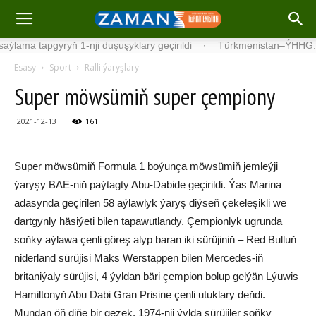
tapgyryň 1-nji duşuşyklary geçirildi
·
Türkmenistan–ÝHHG: netijeli
Esasy
Sport
Ralli ýaryşlary
Super möwsümiň super çempiony
2021-12-13
161
Super möwsümiň Formula 1 boýunça möwsümiň jemleýji
ýaryşy BAE-niň paýtagty Abu-Dabide geçirildi. Ýas Marina
adasynda geçirilen 58 aýlawlyk ýaryş diýseň çekeleşikli we
dartgynly häsiýeti bilen tapawutlandy. Çempionlyk ugrunda
soňky aýlawa çenli göreş alyp baran iki sürüjiniň – Red Bulluň
niderland sürüjisi Maks Werstappen bilen Mercedes-iň
britaniýaly sürüjisi, 4 ýyldan bäri çempion bolup gelýän Lýuwis
Hamiltonyň Abu Dabi Gran Prisine çenli utuklary deňdi.
Mundan öň diňe bir gezek, 1974-nji ýylda sürüjiler soňky