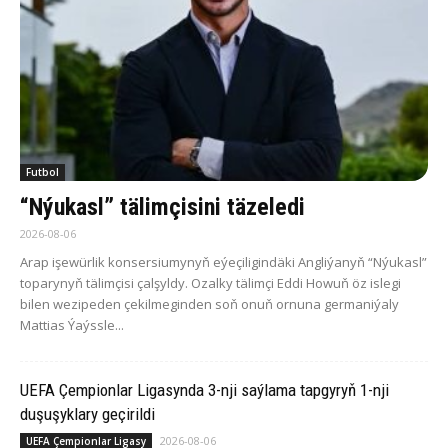
Futbol
“Nýukasl” tälimçisini täzeledi
2026-08-06
Arap işewürlik konsersiumynyň eýeçiligindäki Angliýanyň “Nýukasl”
toparynyň tälimçisi çalşyldy. Ozalky tälimçi Eddi Howuň öz islegi
bilen wezipeden çekilmeginden soň onuň ornuna germaniýaly
Mattias Ýaýssle...
UEFA Çempionlar Ligasynda 3-nji saýlama tapgyryň 1-nji
duşuşyklary geçirildi
2026-08-06
UEFA Çempionlar Ligasy