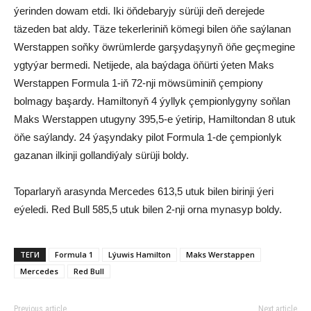
ýerinden dowam etdi. Iki öňdebaryjy sürüji deň derejede
täzeden bat aldy. Täze tekerleriniň kömegi bilen öňe saýlanan
Werstappen soňky öwrümlerde garşydaşynyň öňe geçmegine
ygtyýar bermedi. Netijede, ala baýdaga öňürti ýeten Maks
Werstappen Formula 1-iň 72-nji möwsüminiň çempiony
bolmagy başardy. Hamiltonyň 4 ýyllyk çempionlygyny soňlan
Maks Werstappen utugyny 395,5-e ýetirip, Hamiltondan 8 utuk
öňe saýlandy. 24 ýaşyndaky pilot Formula 1-de çempionlyk
gazanan ilkinji gollandiýaly sürüji boldy.
Toparlaryň arasynda Mercedes 613,5 utuk bilen birinji ýeri
eýeledi. Red Bull 585,5 utuk bilen 2-nji orna mynasyp boldy.
ТЕГИ
Formula 1
Lýuwis Hamilton
Maks Werstappen
Mercedes
Red Bull
Previous article
Next article