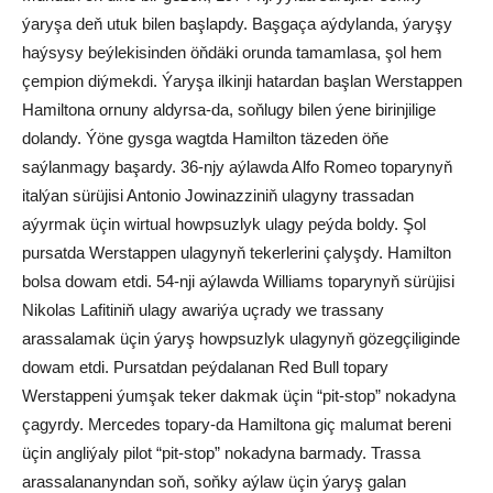
ýaryşa deň utuk bilen başlapdy. Başgaça aýdylanda, ýaryşy
haýsysy beýlekisinden öňdäki orunda tamamlasa, şol hem
çempion diýmekdi. Ýaryşa ilkinji hatardan başlan Werstappen
Hamiltona ornuny aldyrsa-da, soňlugy bilen ýene birinjilige
dolandy. Ýöne gysga wagtda Hamilton täzeden öňe
saýlanmagy başardy. 36-njy aýlawda Alfo Romeo toparynyň
italýan sürüjisi Antonio Jowinazziniň ulagyny trassadan
aýyrmak üçin wirtual howpsuzlyk ulagy peýda boldy. Şol
pursatda Werstappen ulagynyň tekerlerini çalyşdy. Hamilton
bolsa dowam etdi. 54-nji aýlawda Williams toparynyň sürüjisi
Nikolas Lafitiniň ulagy awariýa uçrady we trassany
arassalamak üçin ýaryş howpsuzlyk ulagynyň gözegçiliginde
dowam etdi. Pursatdan peýdalanan Red Bull topary
Werstappeni ýumşak teker dakmak üçin “pit-stop” nokadyna
çagyrdy. Mercedes topary-da Hamiltona giç malumat bereni
üçin angliýaly pilot “pit-stop” nokadyna barmady. Trassa
arassalananyndan soň, soňky aýlaw üçin ýaryş galan