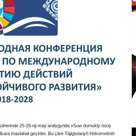
şäherinde 25-28-nji maý aralygynda «Suw durnukly ösüş
lkara maslahat geçiriler. Bu çäre Täjigistanyň Hökümetiniň