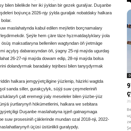
 bilen bilelikde her iki ýyldan bir gezek guralýar. Duşanbe
şdeleri boýunça 2026-njy ýylda guraljak nobatdaky halkara
bolar.
uw maslahatynda kabul edilen meýletin borçnamalary
rleşdirmekdir. Şeýle hem çäre täze hyzmatdaşlyklary ýola
y ösüş maksatlaryna bellenilen wagtyndan öň ýetmäge
smi açylyş dabarasyndan öň, ýagny 25-nji maýda ugurdaş
lahat 26-27-nji maýda dowam edip, 28-nji maýda bolsa
lerini dolandyrmak baradaky tejribesi bilen tanyşdyrmak
D
riddin halkara jemgyýetçiligine ýüzlenip, häzirki wagtda
9
ol sanda siller, gurakçylyk, süýji suw çeşmeleriniň
ç
luklaryň çalt eremegi ýaly meseleler bilen ýüzbe-ýüz
20
ünýä ýurtlarynyň hökümetlerini, halkara we sebitara
Be
gyýetçiligi Duşanbe maslahatyna işjeň gatnaşmaga
uç
be suw prosesiniň çäklerinde mundan ozal 2018-nji, 2022-
ze
maslahatlarynyň üçüsi üstünlikli guralypdy.
Şe