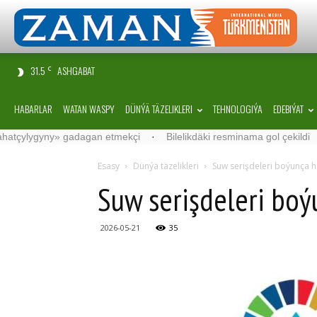
31.5
ASHGABAT
C
HABARLAR
WATAN WASPY
DÜNÝÄ TÄZELIKLERI
TEHNOLOGIÝA
EDEBIÝAT
yny» gadagan etmekçi
·
Bilelikdäki resminama gol çekildi
·
“Sam
Esasy
Dünýä täzelikleri
Suw serişdeleri boýunça h
Suw serişdeleri boý
2026-05-21
35