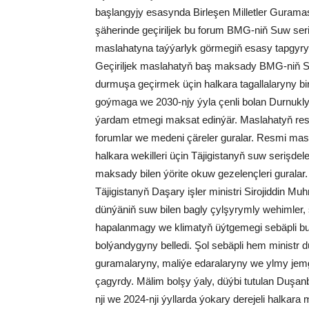
başlangyjy esasynda Birleşen Milletler Guramasy
şäherinde geçiriljek bu forum BMG-niň Suw seri
maslahatyna taýýarlyk görmegiň esasy tapgyry 
Geçiriljek maslahatyň baş maksady BMG-niň S
durmuşa geçirmek üçin halkara tagallalaryny bi
goýmaga we 2030-njy ýyla çenli bolan Durnukl
ýardam etmegi maksat edinýär. Maslahatyň re
forumlar we medeni çäreler guralar. Resmi mas
halkara wekilleri üçin Täjigistanyň suw serişde
maksady bilen ýörite okuw gezelençleri guralar.
Täjigistanyň Daşary işler ministri Sirojiddin Muh
dünýäniň suw bilen bagly çylşyrymly wehimler, ş
hapalanmagy we klimatyň üýtgemegi sebäpli buz
bolýandygyny belledi. Şol sebäpli hem ministr d
guramalaryny, maliýe edaralaryny we ylmy jem
çagyrdy. Mälim bolşy ýaly, düýbi tutulan Duşan
nji we 2024-nji ýyllarda ýokary derejeli halkara 