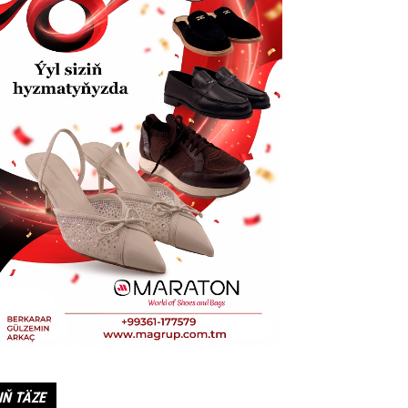
IŇ TÄZE