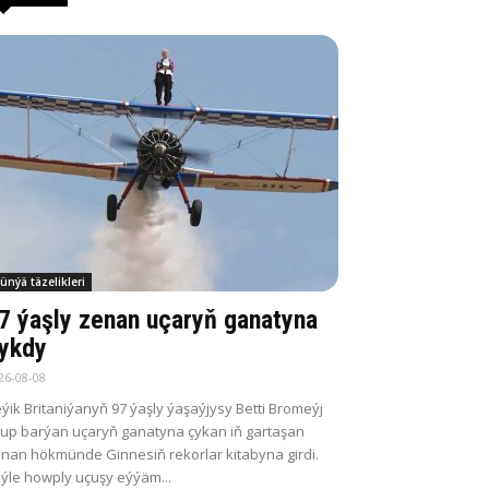
ünýä täzelikleri
7 ýaşly zenan uçaryň ganatyna
ykdy
26-08-08
ýik Britaniýanyň 97 ýaşly ýaşaýjysy Betti Bromeýj
up barýan uçaryň ganatyna çykan iň gartaşan
nan hökmünde Ginnesiň rekorlar kitabyna girdi.
ýle howply uçuşy eýýäm...