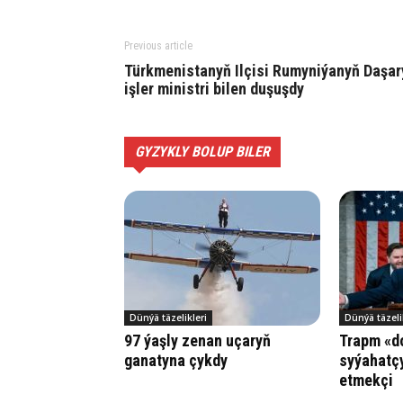
Previous article
Türkmenistanyň Ilçisi Rumyniýanyň Daşar
işler ministri bilen duşuşdy
GYZYKLY BOLUP BILER
Dünýä täzelikleri
Dünýä täzeli
97 ýaşly zenan uçaryň
Trapm «d
ganatyna çykdy
syýahatç
etmekçi