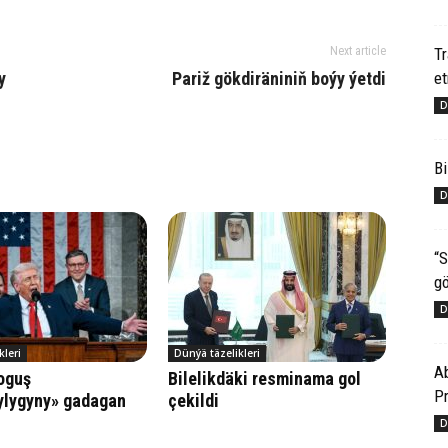
T
Next article
e
y
Pariž gökdiräniniň boýy ýetdi
D
Bi
D
“S
gö
D
kleri
Dünýä täzelikleri
Ab
oguş
Bilelikdäki resminama gol
Pr
ylygyny» gadagan
çekildi
D