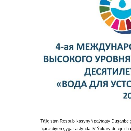
Täjigistan Respublikasynyň paýtagty Duşanbe 
üçin» diýen şygar astynda IV Ýokary derejeli ha