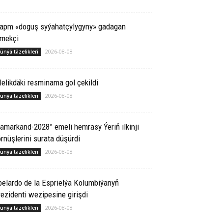
rapm «doguş syýahatçylygyny» gadagan
tmekçi
2026-08-08
ünýä täzelikleri
lelikdäki resminama gol çekildi
2026-08-08
ünýä täzelikleri
amarkand-2028” emeli hemrasy Ýeriň ilkinji
rnüşlerini surata düşürdi
2026-08-08
ünýä täzelikleri
elardo de la Esprielýa Kolumbiýanyň
ezidenti wezipesine girişdi
2026-08-08
ünýä täzelikleri