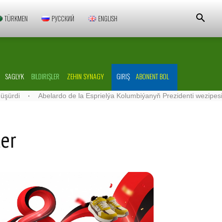
TÜRKMEN
РУССКИЙ
ENGLISH
SAGLYK
BILDIRIŞLER
ZEHIN SYNAGY
GIRIŞ
ABONENT BOL
·
Abelardo de la Esprielýa Kolumbiýanyň Prezidenti wezipesine girişdi
ler