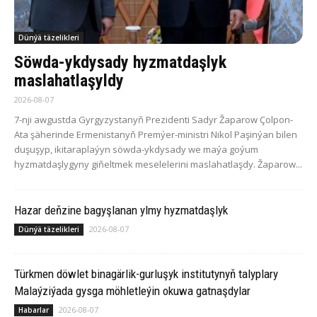
Dünýä täzelikleri
Söwda-ykdysady hyzmatdaşlyk
maslahatlaşyldy
2026-08-07
7-nji awgustda Gyrgyzystanyň Prezidenti Sadyr Žaparow Çolpon-
Ata şäherinde Ermenistanyň Premýer-ministri Nikol Paşinýan bilen
duşuşyp, ikitaraplaýyn söwda-ykdysady we maýa goýum
hyzmatdaşlygyny giňeltmek meselelerini maslahatlaşdy. Žaparow...
Hazar deňzine bagyşlanan ylmy hyzmatdaşlyk
2026-08-07
Dünýä täzelikleri
Türkmen döwlet binagärlik-gurluşyk institutynyň talyplary
Malaýziýada gysga möhletleýin okuwa gatnaşdylar
2026-08-07
Habarlar