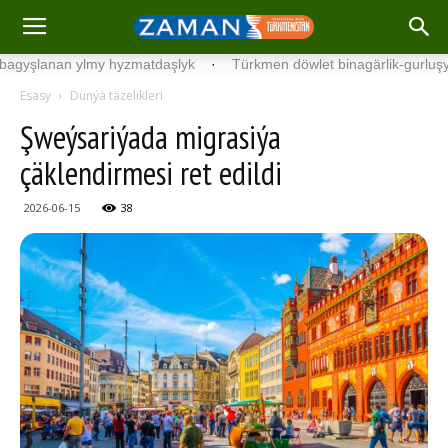
anan ylmy hyzmatdaşlyk
·
Türkmen döwlet binagärlik-gurluşyk insti
Esasy
Dünýä täzelikleri
Şweýsariýada migrasiýa
çäklendirmesi ret edildi
2026-06-15
38