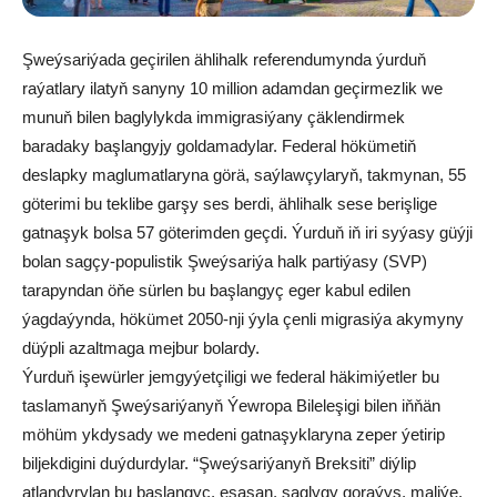
Şweýsariýada geçirilen ählihalk referendumynda ýurduň
raýatlary ilatyň sanyny 10 million adamdan geçirmezlik we
munuň bilen baglylykda immigrasiýany çäklendirmek
baradaky başlangyjy goldamadylar. Federal hökümetiň
deslapky maglumatlaryna görä, saýlawçylaryň, takmynan, 55
göterimi bu teklibe garşy ses berdi, ählihalk sese berişlige
gatnaşyk bolsa 57 göterimden geçdi. Ýurduň iň iri syýasy güýji
bolan sagçy-populistik Şweýsariýa halk partiýasy (SVP)
tarapyndan öňe sürlen bu başlangyç eger kabul edilen
ýagdaýynda, hökümet 2050-nji ýyla çenli migrasiýa akymyny
düýpli azaltmaga mejbur bolardy.
Ýurduň işewürler jemgyýetçiligi we federal häkimiýetler bu
taslamanyň Şweýsariýanyň Ýewropa Bileleşigi bilen iňňän
möhüm ykdysady we medeni gatnaşyklaryna zeper ýetirip
biljekdigini duýdurdylar. “Şweýsariýanyň Breksiti” diýlip
atlandyrylan bu başlangyç, esasan, saglygy goraýyş, maliýe,