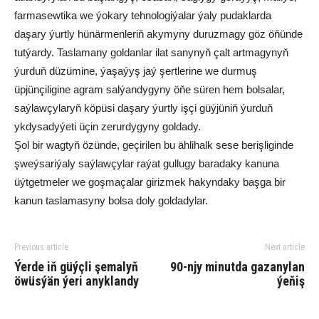
farmasewtika we ýokary tehnologiýalar ýaly pudaklarda
daşary ýurtly hünärmenleriň akymyny duruzmagy göz öňünde
tutýardy. Taslamany goldanlar ilat sanynyň çalt artmagynyň
ýurduň düzümine, ýaşaýyş jaý şertlerine we durmuş
üpjünçiligine agram salýandygyny öňe süren hem bolsalar,
saýlawçylaryň köpüsi daşary ýurtly işçi güýjüniň ýurduň
ykdysadyýeti üçin zerurdygyny goldady.
Şol bir wagtyň özünde, geçirilen bu ählihalk sese berişliginde
şweýsariýaly saýlawçylar raýat gullugy baradaky kanuna
üýtgetmeler we goşmaçalar girizmek hakyndaky başga bir
kanun taslamasyny bolsa doly goldadylar.
Previous article
Next article
Ýerde iň güýçli şemalyň
90-njy minutda gazanylan
öwüsýän ýeri anyklandy
ýeňiş