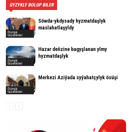
GYZYKLY BOLUP BILER
Söwda-ykdysady hyzmatdaşlyk
maslahatlaşyldy
Dünýä
täzelikleri
Hazar deňzine bagyşlanan ylmy
hyzmatdaşlyk
Dünýä
täzelikleri
Merkezi Aziýada syýahatçylyk ösüşi
Dünýä
täzelikleri