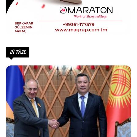
IŇ TÄZE