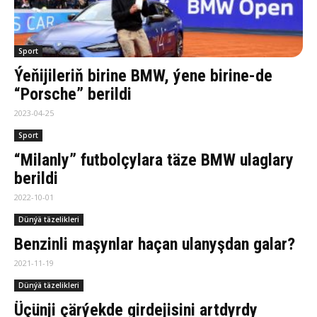
Sport
Ýeňijileriň birine BMW, ýene birine-de
“Porsche” berildi
2023-04-25
Sport
“Milanly” futbolçylara täze BMW ulaglary
berildi
2022-10-01
Dünýä täzelikleri
Benzinli maşynlar haçan ulanyşdan galar?
2021-11-19
Dünýä täzelikleri
Üçünji çärýekde girdejisini artdyrdy