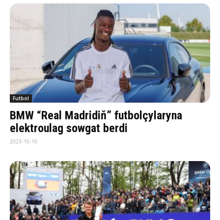
Futbol
BMW “Real Madridiň” futbolçylaryna
elektroulag sowgat berdi
2023-10-10