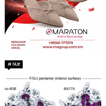
IŇ TÄZE