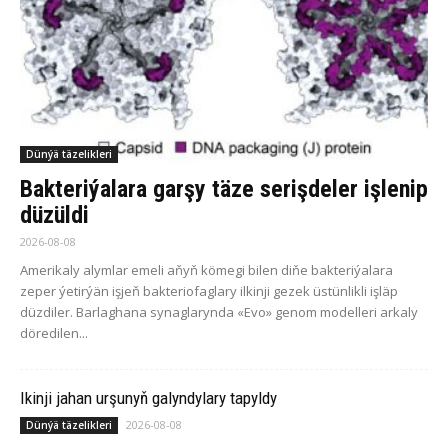
Dünýä täzelikleri
Bakteriýalara garşy täze serişdeler işlenip
düzüldi
2026-08-08
Amerikaly alymlar emeli aňyň kömegi bilen diňe bakteriýalara
zeper ýetirýän işjeň bakteriofaglary ilkinji gezek üstünlikli işläp
düzdiler. Barlaghana synaglarynda «Evo» genom modelleri arkaly
döredilen...
Ikinji jahan urşunyň galyndylary tapyldy
2026-08-08
Dünýä täzelikleri