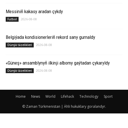
Messiniň kakasy aradan çykdy
2026-08-08
Futbol
Belgiýada kondisionerleriň rekord sany gurnaldy
2026-08-08
Dünýä täzelikleri
«Güneş» ansamblynyň ilkinji albomy gaýtadan çykaryldy
2026-08-08
Dünýä täzelikleri
Home
News
World
Lifehack
Technology
Sport
© Zaman Türkmenistan | Ähli hukuklary goralandyr.